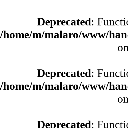
Deprecated
: Functi
/home/m/malaro/www/hande
on
Deprecated
: Functi
/home/m/malaro/www/hande
on
Deprecated
: Functi