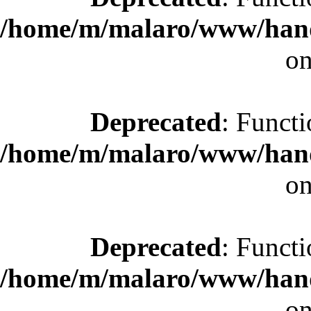
/home/m/malaro/www/hande
on
Deprecated
: Functi
/home/m/malaro/www/hande
on
Deprecated
: Functi
/home/m/malaro/www/hande
on