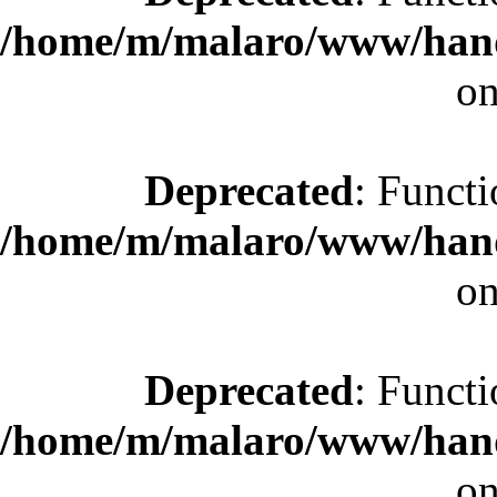
/home/m/malaro/www/hande
on
Deprecated
: Functi
/home/m/malaro/www/hande
on
Deprecated
: Functi
/home/m/malaro/www/hande
on