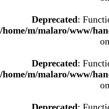
Deprecated
: Functi
/home/m/malaro/www/hande
on
Deprecated
: Functi
/home/m/malaro/www/hande
on
Deprecated
: Functi