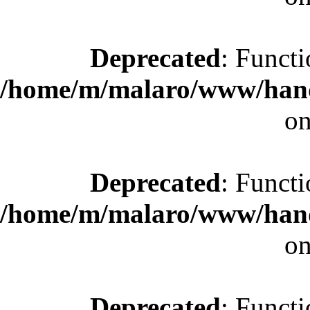
Deprecated
: Functi
/home/m/malaro/www/hande
on
Deprecated
: Functi
/home/m/malaro/www/hande
on
Deprecated
: Functi