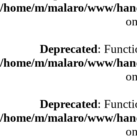
/home/m/malaro/www/hande
on
Deprecated
: Functi
/home/m/malaro/www/hande
on
Deprecated
: Functi
/home/m/malaro/www/hande
on