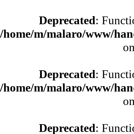
Deprecated
: Functi
/home/m/malaro/www/hande
on
Deprecated
: Functi
/home/m/malaro/www/hande
on
Deprecated
: Functi