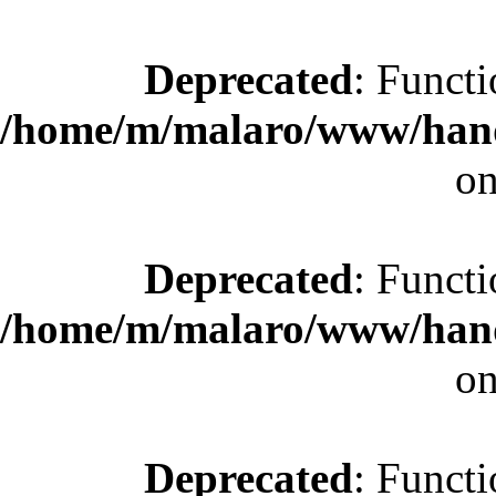
Deprecated
: Functi
/home/m/malaro/www/hande
on
Deprecated
: Functi
/home/m/malaro/www/hande
on
Deprecated
: Functi