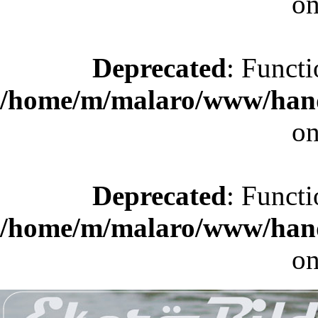
on
Deprecated
: Functi
/home/m/malaro/www/hande
on
Deprecated
: Functi
/home/m/malaro/www/hande
on