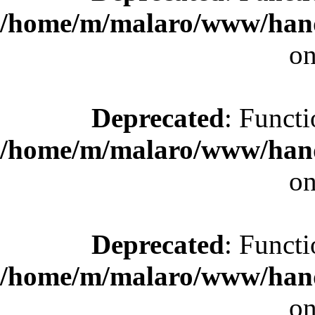
/home/m/malaro/www/hande
on
Deprecated
: Functi
/home/m/malaro/www/hande
on
Deprecated
: Functi
/home/m/malaro/www/hande
on