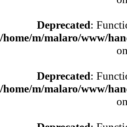
Deprecated
: Functi
/home/m/malaro/www/hande
on
Deprecated
: Functi
/home/m/malaro/www/hande
on
Deprecated
: Functi