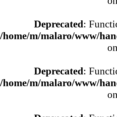
on
Deprecated
: Functi
/home/m/malaro/www/hande
on
Deprecated
: Functi
/home/m/malaro/www/hande
on