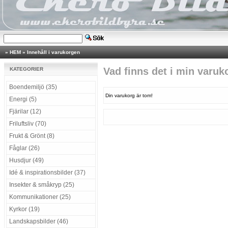
»
HEM
»
Innehåll i varukorgen
Vad finns det i min varuk
KATEGORIER
Boendemiljö (35)
Din varukorg är tom!
Energi (5)
Fjärilar (12)
Friluftsliv (70)
Frukt & Grönt (8)
Fåglar (26)
Husdjur (49)
Idé & inspirationsbilder (37)
Insekter & småkryp (25)
Kommunikationer (25)
Kyrkor (19)
Landskapsbilder (46)