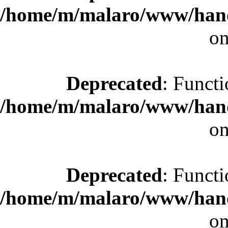
/home/m/malaro/www/hande
on
Deprecated
: Functi
/home/m/malaro/www/hande
on
Deprecated
: Functi
/home/m/malaro/www/hande
on