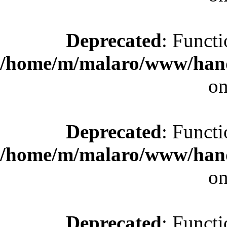
Deprecated
: Functi
/home/m/malaro/www/hande
on
Deprecated
: Functi
/home/m/malaro/www/hande
on
Deprecated
: Functi