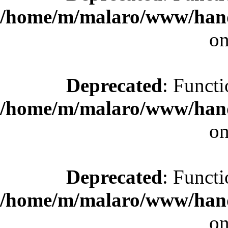
/home/m/malaro/www/hande
on
Deprecated
: Functi
/home/m/malaro/www/hande
on
Deprecated
: Functi
/home/m/malaro/www/hande
on