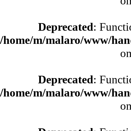
on
Deprecated
: Functi
/home/m/malaro/www/hande
on
Deprecated
: Functi
/home/m/malaro/www/hande
on