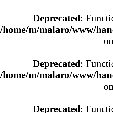
Deprecated
: Functi
/home/m/malaro/www/hande
on
Deprecated
: Functi
/home/m/malaro/www/hande
on
Deprecated
: Functi