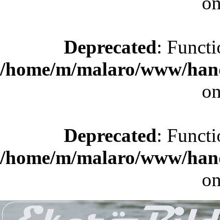
on
Deprecated
: Functi
/home/m/malaro/www/hande
on
Deprecated
: Functi
/home/m/malaro/www/hande
on