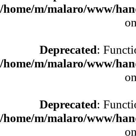
/home/m/malaro/www/hande
on
Deprecated
: Functi
/home/m/malaro/www/hande
on
Deprecated
: Functi
/home/m/malaro/www/hande
on