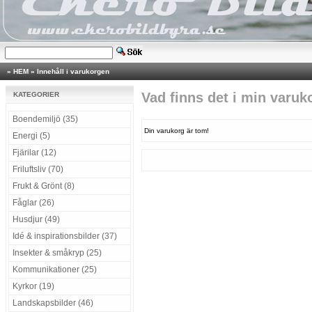
»
HEM
»
Innehåll i varukorgen
Vad finns det i min varuk
KATEGORIER
Boendemiljö (35)
Din varukorg är tom!
Energi (5)
Fjärilar (12)
Friluftsliv (70)
Frukt & Grönt (8)
Fåglar (26)
Husdjur (49)
Idé & inspirationsbilder (37)
Insekter & småkryp (25)
Kommunikationer (25)
Kyrkor (19)
Landskapsbilder (46)