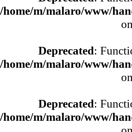
/home/m/malaro/www/hande
on
Deprecated
: Functi
/home/m/malaro/www/hande
on
Deprecated
: Functi
/home/m/malaro/www/hande
on