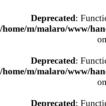
Deprecated
: Functi
/home/m/malaro/www/hande
on
Deprecated
: Functi
/home/m/malaro/www/hande
on
Deprecated
: Functi