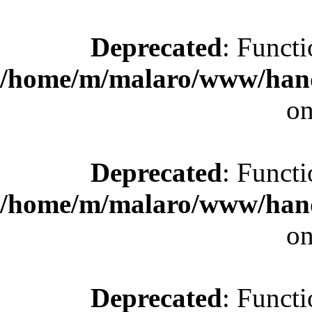
Deprecated
: Functi
/home/m/malaro/www/hande
on
Deprecated
: Functi
/home/m/malaro/www/hande
on
Deprecated
: Functi