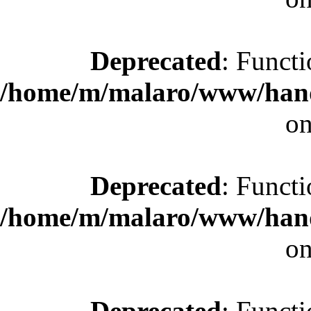
Deprecated
: Functi
/home/m/malaro/www/hande
on
Deprecated
: Functi
/home/m/malaro/www/hande
on
Deprecated
: Functi