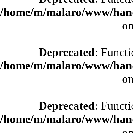
/home/m/malaro/www/hande
on
Deprecated
: Functi
/home/m/malaro/www/hande
on
Deprecated
: Functi
/home/m/malaro/www/hande
on