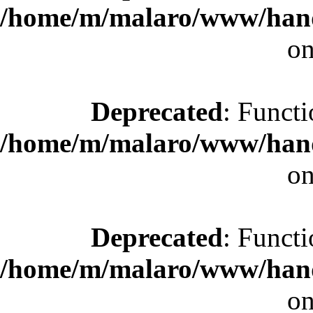
/home/m/malaro/www/hande
on
Deprecated
: Functi
/home/m/malaro/www/hande
on
Deprecated
: Functi
/home/m/malaro/www/hande
on