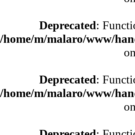
Deprecated
: Functi
/home/m/malaro/www/hande
on
Deprecated
: Functi
/home/m/malaro/www/hande
on
Deprecated
: Functi