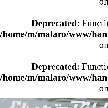
on
Deprecated
: Functi
/home/m/malaro/www/hande
on
Deprecated
: Functi
/home/m/malaro/www/hande
on