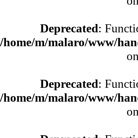
on
Deprecated
: Functi
/home/m/malaro/www/hande
on
Deprecated
: Functi
/home/m/malaro/www/hande
on