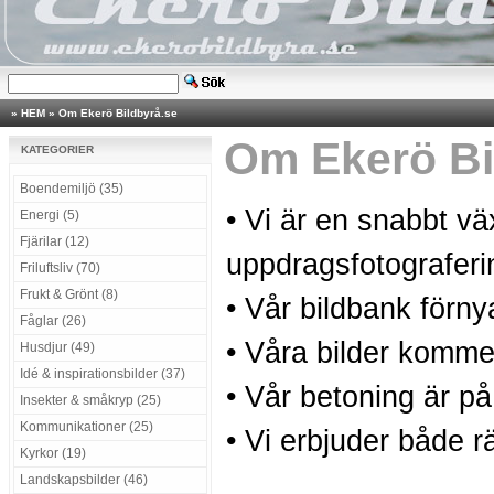
»
HEM
»
Om Ekerö Bildbyrå.se
Om Ekerö Bi
KATEGORIER
Boendemiljö (35)
• Vi är en snabbt v
Energi (5)
Fjärilar (12)
uppdragsfotograferi
Friluftsliv (70)
Frukt & Grönt (8)
• Vår bildbank förny
Fåglar (26)
• Våra bilder kommer
Husdjur (49)
Idé & inspirationsbilder (37)
• Vår betoning är på
Insekter & småkryp (25)
Kommunikationer (25)
• Vi erbjuder både rä
Kyrkor (19)
Landskapsbilder (46)