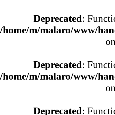
Deprecated
: Functi
/home/m/malaro/www/hande
on
Deprecated
: Functi
/home/m/malaro/www/hande
on
Deprecated
: Functi