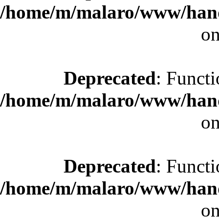
/home/m/malaro/www/hande
on
Deprecated
: Functi
/home/m/malaro/www/hande
on
Deprecated
: Functi
/home/m/malaro/www/hande
on