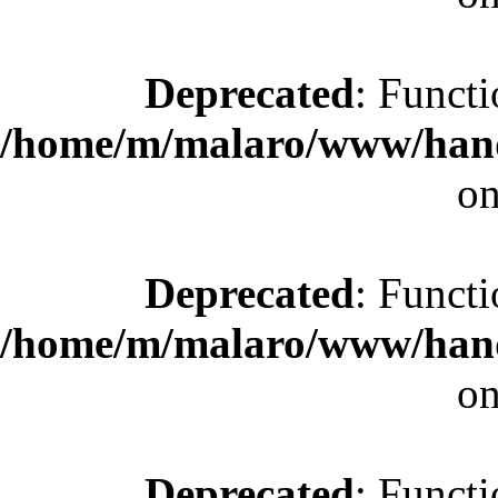
Deprecated
: Functi
/home/m/malaro/www/hande
on
Deprecated
: Functi
/home/m/malaro/www/hande
on
Deprecated
: Functi