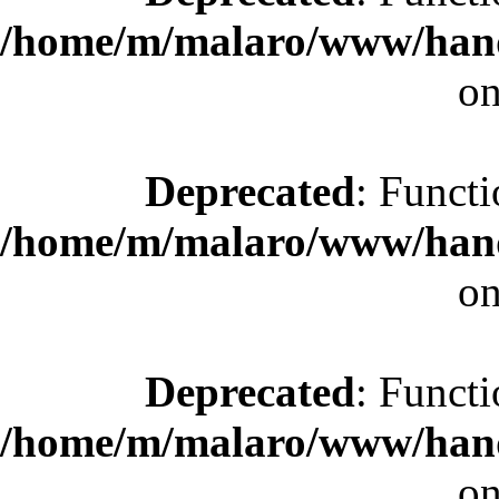
/home/m/malaro/www/hande
on
Deprecated
: Functi
/home/m/malaro/www/hande
on
Deprecated
: Functi
/home/m/malaro/www/hande
on