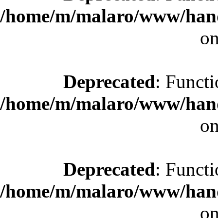
/home/m/malaro/www/hande
on
Deprecated
: Functi
/home/m/malaro/www/hande
on
Deprecated
: Functi
/home/m/malaro/www/hande
on