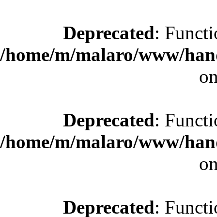
Deprecated
: Functi
/home/m/malaro/www/hande
on
Deprecated
: Functi
/home/m/malaro/www/hande
on
Deprecated
: Functi