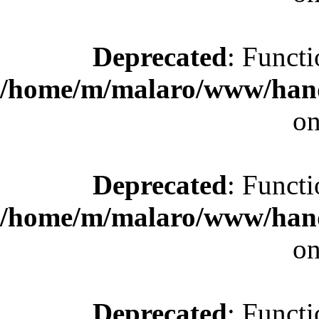
Deprecated
: Functi
/home/m/malaro/www/hande
on
Deprecated
: Functi
/home/m/malaro/www/hande
on
Deprecated
: Functi