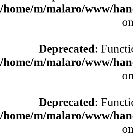
/home/m/malaro/www/hande
on
Deprecated
: Functi
/home/m/malaro/www/hande
on
Deprecated
: Functi
/home/m/malaro/www/hande
on