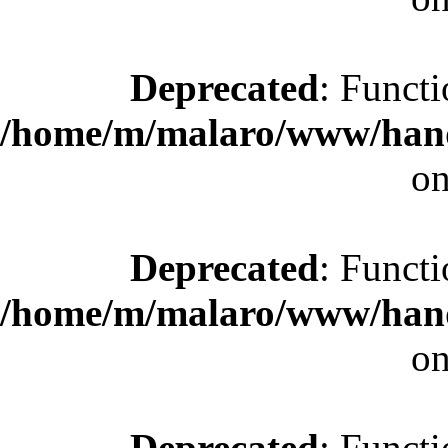
Deprecated
: Functi
/home/m/malaro/www/hande
on
Deprecated
: Functi
/home/m/malaro/www/hande
on
Deprecated
: Functi