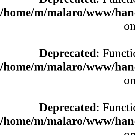
/home/m/malaro/www/hande
on
Deprecated
: Functi
/home/m/malaro/www/hande
on
Deprecated
: Functi
/home/m/malaro/www/hande
on