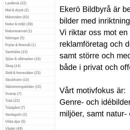
Lantbruk (32)
Ekerö Bildbyrå är b
Mat & dryck (2)
Människor (63)
bilder med inriktnin
Natur & miljö (39)
Vi riktar oss mot e
Naturreservat (1)
Näringar (5)
reklamföretag och d
Prylar & föremål (1)
Samhälle (13)
samt större och med
Sjöar & våtmarker (10)
både i privat och off
Skog (14)
Slott & herresäten (23)
Stockholm (10)
Stämmningsbilder (15)
Vårt motivfokus är:
Svamp (7)
Genre- och idébilder
Träd (22)
Trädgård (7)
miljöer, samt natur-
Vardagsliv (2)
Vilda djur (5)
Växter (49)