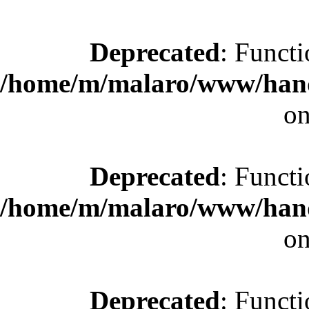
Deprecated
: Functi
/home/m/malaro/www/hande
on
Deprecated
: Functi
/home/m/malaro/www/hande
on
Deprecated
: Functi