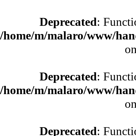
Deprecated
: Functi
/home/m/malaro/www/hande
on
Deprecated
: Functi
/home/m/malaro/www/hande
on
Deprecated
: Functi