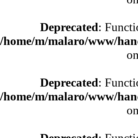
Deprecated
: Functi
/home/m/malaro/www/hande
on
Deprecated
: Functi
/home/m/malaro/www/hande
on
Deprecated
: Functi