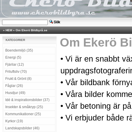
»
HEM
»
Om Ekerö Bildbyrå.se
Om Ekerö Bi
KATEGORIER
Boendemiljö (35)
• Vi är en snabbt v
Energi (5)
Fjärilar (12)
uppdragsfotograferi
Friluftsliv (70)
Frukt & Grönt (8)
• Vår bildbank förny
Fåglar (26)
• Våra bilder kommer
Husdjur (49)
Idé & inspirationsbilder (37)
• Vår betoning är på
Insekter & småkryp (25)
Kommunikationer (25)
• Vi erbjuder både rä
Kyrkor (19)
Landskapsbilder (46)