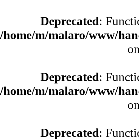
Deprecated
: Functi
/home/m/malaro/www/hande
on
Deprecated
: Functi
/home/m/malaro/www/hande
on
Deprecated
: Functi