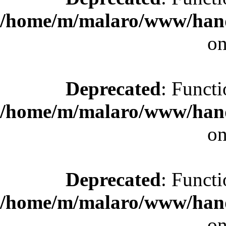
/home/m/malaro/www/hande
on
Deprecated
: Functi
/home/m/malaro/www/hande
on
Deprecated
: Functi
/home/m/malaro/www/hande
on