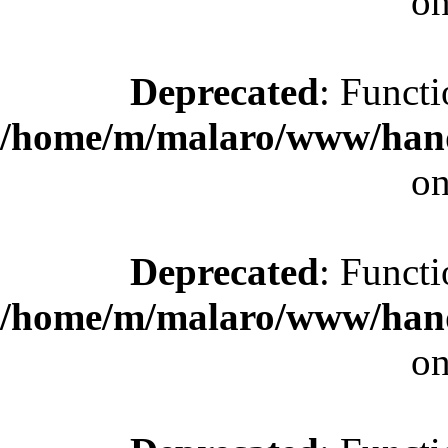
on
Deprecated
: Functi
/home/m/malaro/www/hande
on
Deprecated
: Functi
/home/m/malaro/www/hande
on