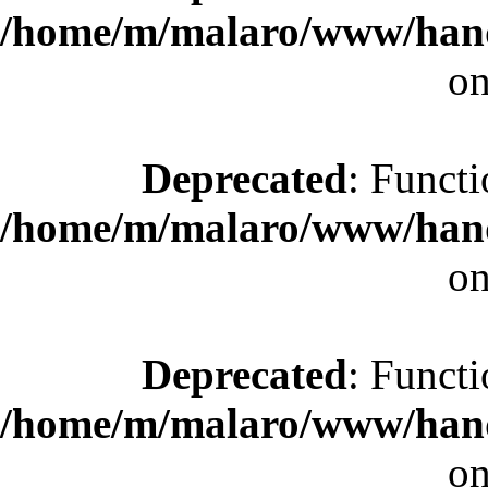
/home/m/malaro/www/hande
on
Deprecated
: Functi
/home/m/malaro/www/hande
on
Deprecated
: Functi
/home/m/malaro/www/hande
on