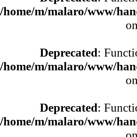
/home/m/malaro/www/hande
on
Deprecated
: Functi
/home/m/malaro/www/hande
on
Deprecated
: Functi
/home/m/malaro/www/hande
on