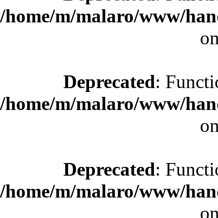
/home/m/malaro/www/hande
on
Deprecated
: Functi
/home/m/malaro/www/hande
on
Deprecated
: Functi
/home/m/malaro/www/hande
on