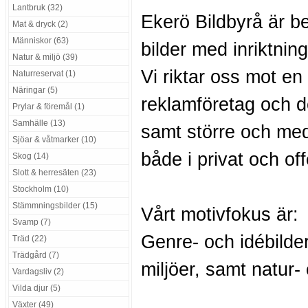
Lantbruk (32)
Ekerö Bildbyrå är b
Mat & dryck (2)
Människor (63)
bilder med inriktnin
Natur & miljö (39)
Vi riktar oss mot e
Naturreservat (1)
Näringar (5)
reklamföretag och d
Prylar & föremål (1)
Samhälle (13)
samt större och med
Sjöar & våtmarker (10)
både i privat och off
Skog (14)
Slott & herresäten (23)
Stockholm (10)
Stämmningsbilder (15)
Vårt motivfokus är:
Svamp (7)
Genre- och idébilder
Träd (22)
Trädgård (7)
miljöer, samt natur-
Vardagsliv (2)
Vilda djur (5)
Växter (49)