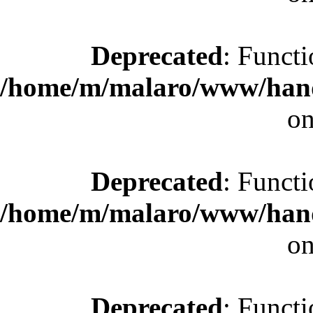
Deprecated
: Functi
/home/m/malaro/www/hande
on
Deprecated
: Functi
/home/m/malaro/www/hande
on
Deprecated
: Functi