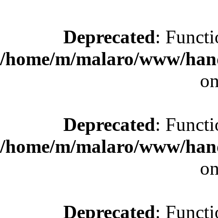
Deprecated
: Functi
/home/m/malaro/www/hande
on
Deprecated
: Functi
/home/m/malaro/www/hande
on
Deprecated
: Functi