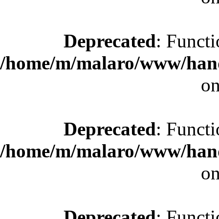
Deprecated
: Functi
/home/m/malaro/www/hande
on
Deprecated
: Functi
/home/m/malaro/www/hande
on
Deprecated
: Functi