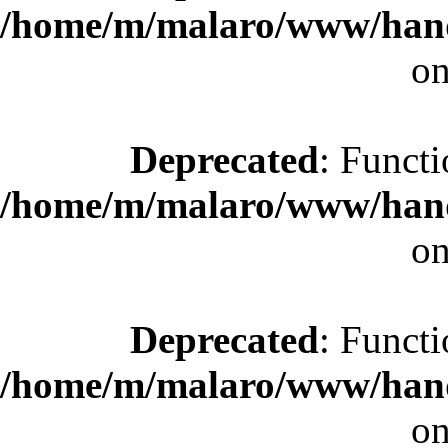
/home/m/malaro/www/hande
on
Deprecated
: Functi
/home/m/malaro/www/hande
on
Deprecated
: Functi
/home/m/malaro/www/hande
on