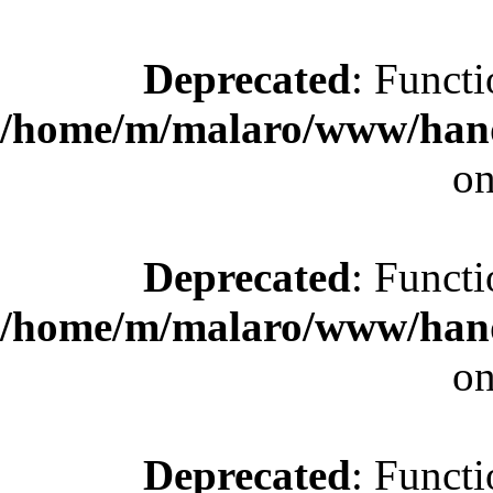
Deprecated
: Functi
/home/m/malaro/www/hande
on
Deprecated
: Functi
/home/m/malaro/www/hande
on
Deprecated
: Functi