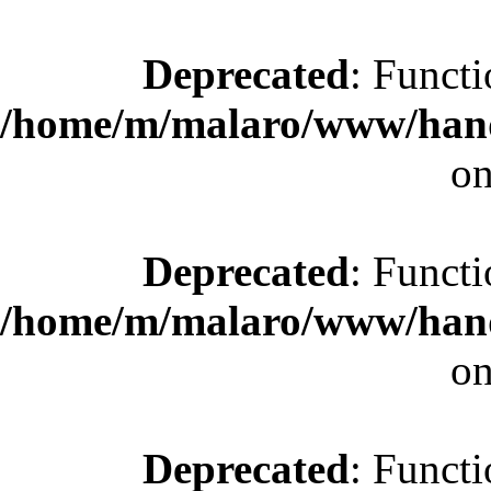
Deprecated
: Functi
/home/m/malaro/www/hande
on
Deprecated
: Functi
/home/m/malaro/www/hande
on
Deprecated
: Functi