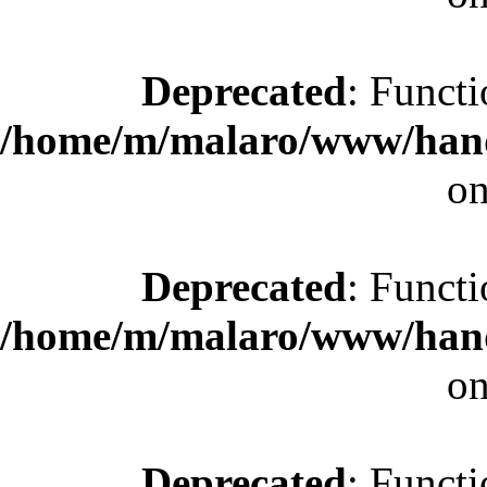
Deprecated
: Functi
/home/m/malaro/www/hande
on
Deprecated
: Functi
/home/m/malaro/www/hande
on
Deprecated
: Functi