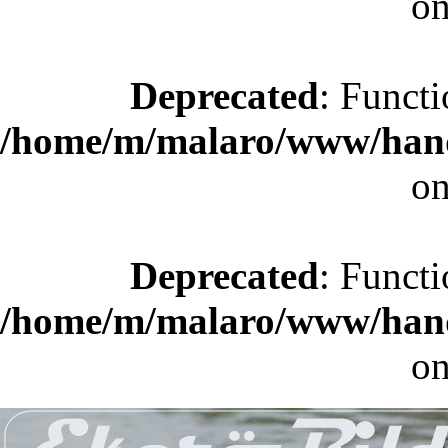
on
Deprecated
: Functi
/home/m/malaro/www/hande
on
Deprecated
: Functi
/home/m/malaro/www/hande
on