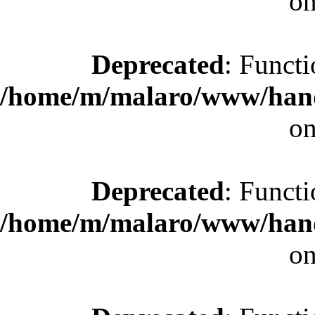
on
Deprecated
: Functi
/home/m/malaro/www/hande
on
Deprecated
: Functi
/home/m/malaro/www/hande
on