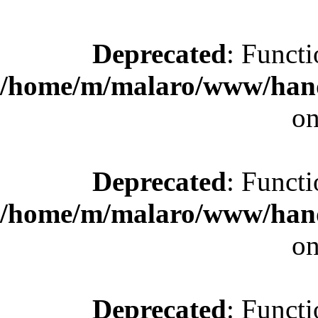
Deprecated
: Functi
/home/m/malaro/www/hande
on
Deprecated
: Functi
/home/m/malaro/www/hande
on
Deprecated
: Functi