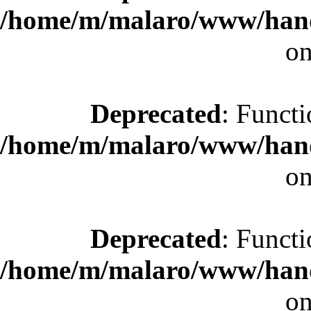
/home/m/malaro/www/hande
on
Deprecated
: Functi
/home/m/malaro/www/hande
on
Deprecated
: Functi
/home/m/malaro/www/hande
on