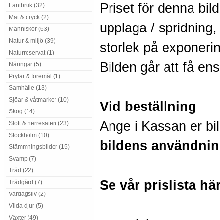
Priset för denna bil
Lantbruk (32)
Mat & dryck (2)
upplaga / spridning,
Människor (63)
Natur & miljö (39)
storlek på exponerin
Naturreservat (1)
Bilden går att få en
Näringar (5)
Prylar & föremål (1)
Samhälle (13)
Sjöar & våtmarker (10)
Vid beställning
Skog (14)
Ange i Kassan er bi
Slott & herresäten (23)
Stockholm (10)
bildens användnin
Stämmningsbilder (15)
Svamp (7)
Träd (22)
Se vår prislista hä
Trädgård (7)
Vardagsliv (2)
Vilda djur (5)
Växter (49)