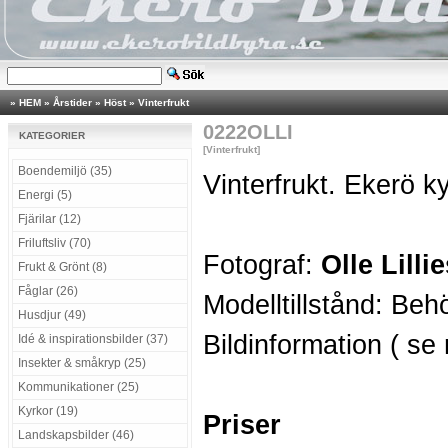
»
HEM
»
Årstider
»
Höst
»
Vinterfrukt
0222OLLI
KATEGORIER
[Vinterfrukt]
Boendemiljö (35)
Vinterfrukt. Ekerö ky
Energi (5)
Fjärilar (12)
Friluftsliv (70)
Fotograf:
Olle Lilli
Frukt & Grönt (8)
Fåglar (26)
Modelltillstånd: Beh
Husdjur (49)
Bildinformation ( se
Idé & inspirationsbilder (37)
Insekter & småkryp (25)
Kommunikationer (25)
Kyrkor (19)
Priser
Landskapsbilder (46)