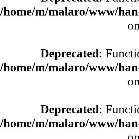
/home/m/malaro/www/hande
on
Deprecated
: Functi
/home/m/malaro/www/hande
on
Deprecated
: Functi
/home/m/malaro/www/hande
on