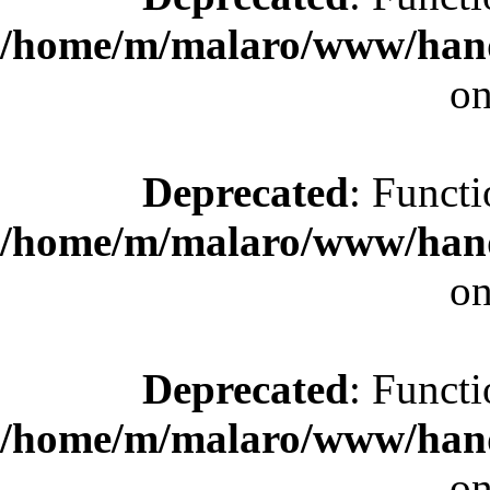
/home/m/malaro/www/hande
on
Deprecated
: Functi
/home/m/malaro/www/hande
on
Deprecated
: Functi
/home/m/malaro/www/hande
on