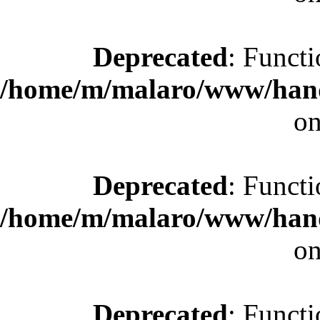
Deprecated
: Functi
/home/m/malaro/www/hande
on
Deprecated
: Functi
/home/m/malaro/www/hande
on
Deprecated
: Functi