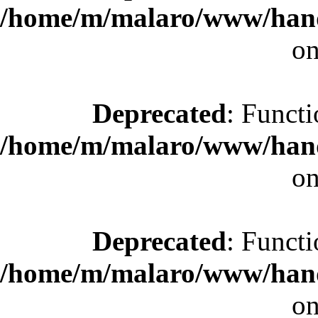
/home/m/malaro/www/hande
on
Deprecated
: Functi
/home/m/malaro/www/hande
on
Deprecated
: Functi
/home/m/malaro/www/hande
on