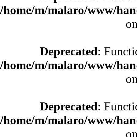
/home/m/malaro/www/hande
on
Deprecated
: Functi
/home/m/malaro/www/hande
on
Deprecated
: Functi
/home/m/malaro/www/hande
on