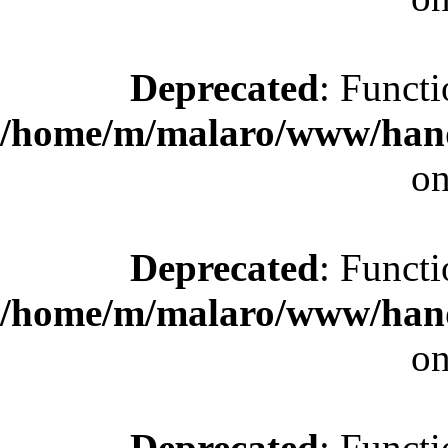
Deprecated
: Functi
/home/m/malaro/www/hande
on
Deprecated
: Functi
/home/m/malaro/www/hande
on
Deprecated
: Functi