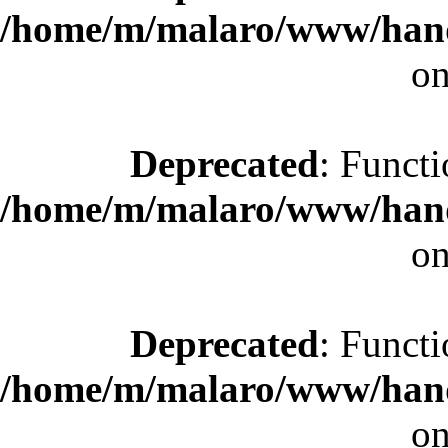
/home/m/malaro/www/hande
on
Deprecated
: Functi
/home/m/malaro/www/hande
on
Deprecated
: Functi
/home/m/malaro/www/hande
on