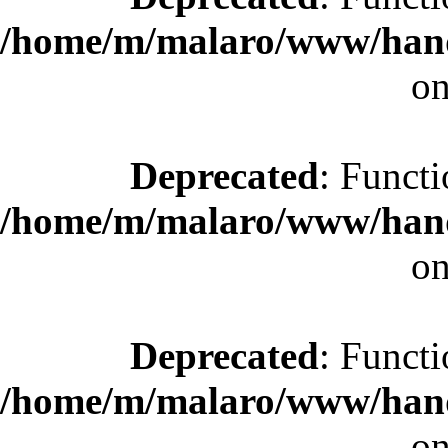
/home/m/malaro/www/hande
on
Deprecated
: Functi
/home/m/malaro/www/hande
on
Deprecated
: Functi
/home/m/malaro/www/hande
on