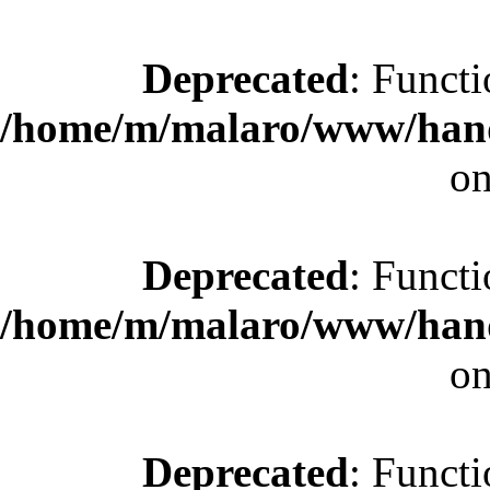
Deprecated
: Functi
/home/m/malaro/www/hande
on
Deprecated
: Functi
/home/m/malaro/www/hande
on
Deprecated
: Functi