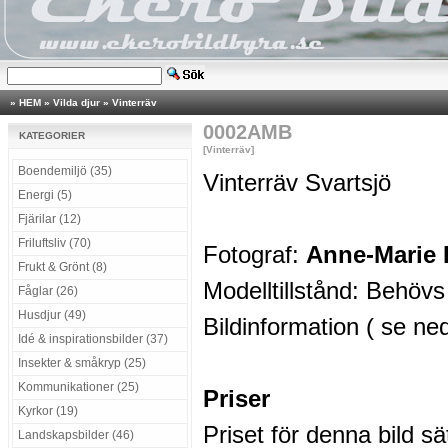
»
HEM
»
Vilda djur
»
Vinterräv
0002AMB
KATEGORIER
[Vinterräv]
Boendemiljö (35)
Vinterräv Svartsjö
Energi (5)
Fjärilar (12)
Friluftsliv (70)
Fotograf:
Anne-Marie 
Frukt & Grönt (8)
Modelltillstånd: Behövs
Fåglar (26)
Husdjur (49)
Bildinformation ( se ne
Idé & inspirationsbilder (37)
Insekter & småkryp (25)
Kommunikationer (25)
Priser
Kyrkor (19)
Priset för denna bild s
Landskapsbilder (46)