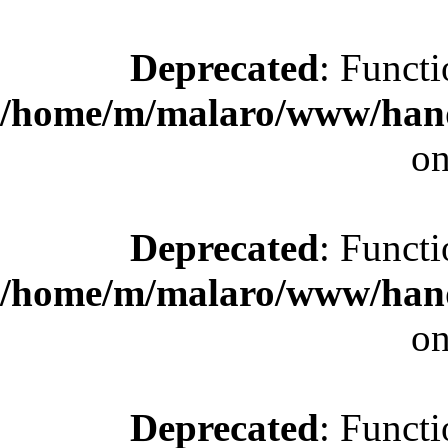
Deprecated
: Functi
/home/m/malaro/www/hande
on
Deprecated
: Functi
/home/m/malaro/www/hande
on
Deprecated
: Functi