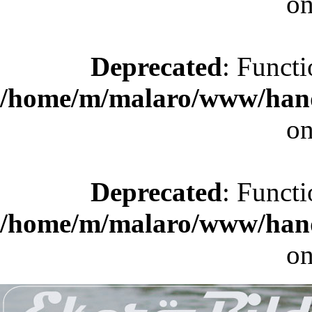
on
Deprecated
: Functi
/home/m/malaro/www/hande
on
Deprecated
: Functi
/home/m/malaro/www/hande
on