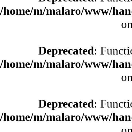
/home/m/malaro/www/hande
on
Deprecated
: Functi
/home/m/malaro/www/hande
on
Deprecated
: Functi
/home/m/malaro/www/hande
on