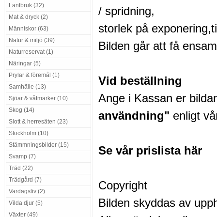
Lantbruk (32)
/ spridning,
Mat & dryck (2)
storlek på exponering,t
Människor (63)
Natur & miljö (39)
Bilden går att få ensam
Naturreservat (1)
Näringar (5)
Prylar & föremål (1)
Vid beställning
Samhälle (13)
Ange i Kassan er bilda
Sjöar & våtmarker (10)
Skog (14)
användning"
enligt vår
Slott & herresäten (23)
Stockholm (10)
Stämmningsbilder (15)
Se vår prislista här
Svamp (7)
Träd (22)
Trädgård (7)
Copyright
Vardagsliv (2)
Bilden skyddas av upph
Vilda djur (5)
Växter (49)