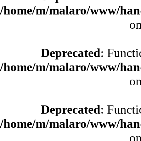
/home/m/malaro/www/hande
on
Deprecated
: Functi
/home/m/malaro/www/hande
on
Deprecated
: Functi
/home/m/malaro/www/hande
on