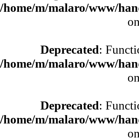
/home/m/malaro/www/hande
on
Deprecated
: Functi
/home/m/malaro/www/hande
on
Deprecated
: Functi
/home/m/malaro/www/hande
on