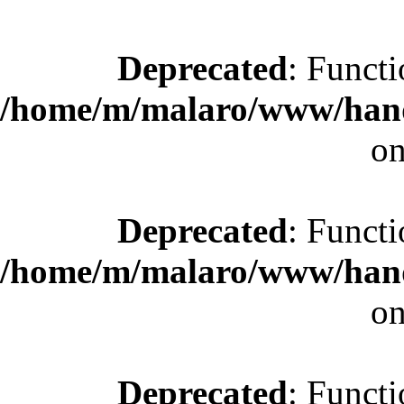
Deprecated
: Functi
/home/m/malaro/www/hande
on
Deprecated
: Functi
/home/m/malaro/www/hande
on
Deprecated
: Functi