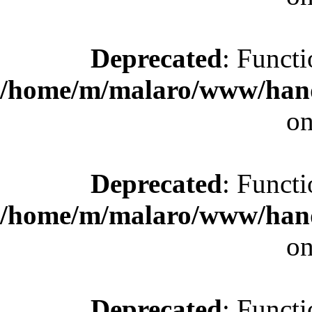
Deprecated
: Functi
/home/m/malaro/www/hande
on
Deprecated
: Functi
/home/m/malaro/www/hande
on
Deprecated
: Functi