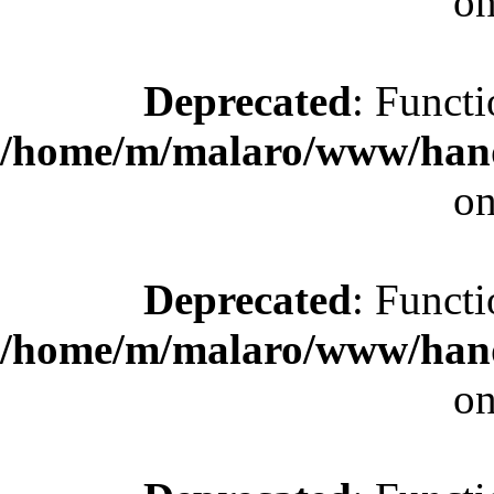
on
Deprecated
: Functi
/home/m/malaro/www/hande
on
Deprecated
: Functi
/home/m/malaro/www/hande
on