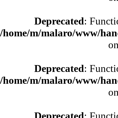
Deprecated
: Functi
/home/m/malaro/www/hande
on
Deprecated
: Functi
/home/m/malaro/www/hande
on
Deprecated
: Functi