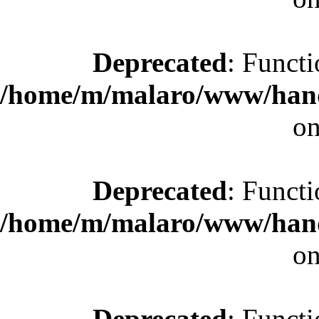
Deprecated
: Functi
/home/m/malaro/www/hande
on
Deprecated
: Functi
/home/m/malaro/www/hande
on
Deprecated
: Functi