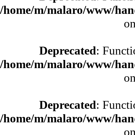
/home/m/malaro/www/hande
on
Deprecated
: Functi
/home/m/malaro/www/hande
on
Deprecated
: Functi
/home/m/malaro/www/hande
on