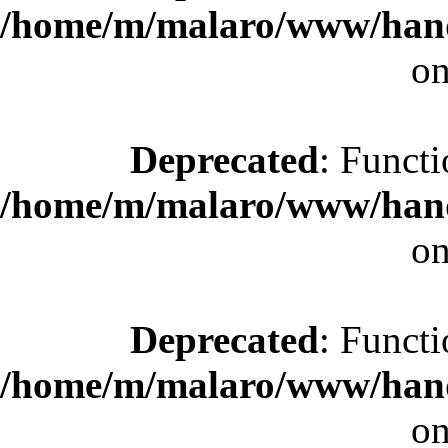
/home/m/malaro/www/hande
on
Deprecated
: Functi
/home/m/malaro/www/hande
on
Deprecated
: Functi
/home/m/malaro/www/hande
on