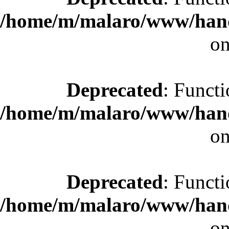
/home/m/malaro/www/hande
on
Deprecated
: Functi
/home/m/malaro/www/hande
on
Deprecated
: Functi
/home/m/malaro/www/hande
on