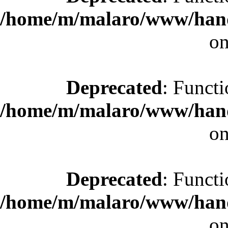
/home/m/malaro/www/hande
on
Deprecated
: Functi
/home/m/malaro/www/hande
on
Deprecated
: Functi
/home/m/malaro/www/hande
on