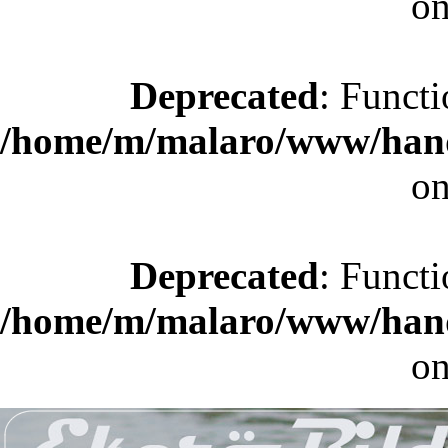
on
Deprecated
: Functi
/home/m/malaro/www/hande
on
Deprecated
: Functi
/home/m/malaro/www/hande
on