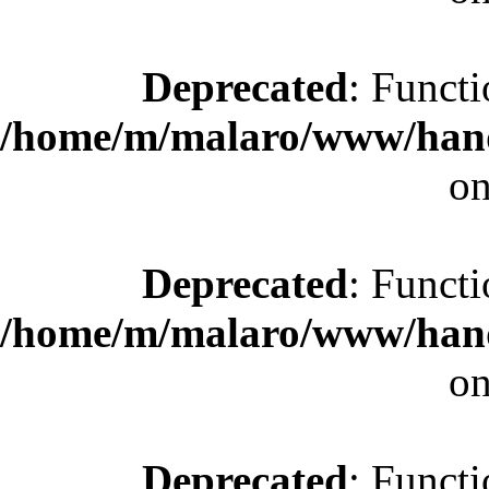
Deprecated
: Functi
/home/m/malaro/www/hande
on
Deprecated
: Functi
/home/m/malaro/www/hande
on
Deprecated
: Functi