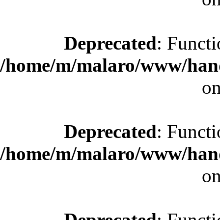
Deprecated
: Functi
/home/m/malaro/www/hande
on
Deprecated
: Functi
/home/m/malaro/www/hande
on
Deprecated
: Functi