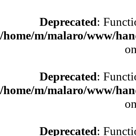
Deprecated
: Functi
/home/m/malaro/www/hande
on
Deprecated
: Functi
/home/m/malaro/www/hande
on
Deprecated
: Functi