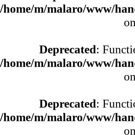
/home/m/malaro/www/hande
on
Deprecated
: Functi
/home/m/malaro/www/hande
on
Deprecated
: Functi
/home/m/malaro/www/hande
on