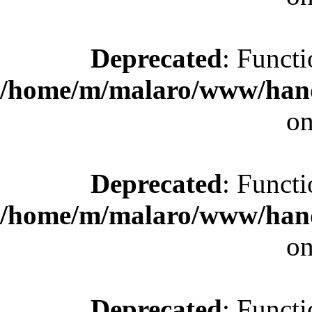
Deprecated
: Functi
/home/m/malaro/www/hande
on
Deprecated
: Functi
/home/m/malaro/www/hande
on
Deprecated
: Functi