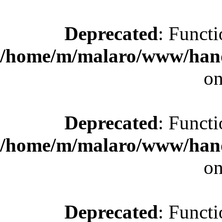
Deprecated
: Functi
/home/m/malaro/www/hande
on
Deprecated
: Functi
/home/m/malaro/www/hande
on
Deprecated
: Functi