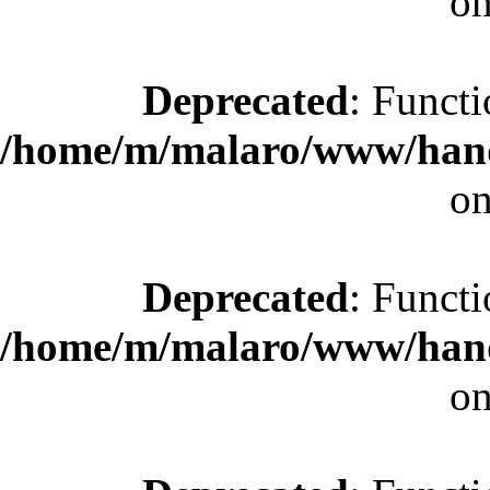
on
Deprecated
: Functi
/home/m/malaro/www/hande
on
Deprecated
: Functi
/home/m/malaro/www/hande
on