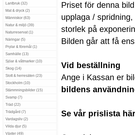
Priset för denna bil
Lantbruk (32)
Mat & dryck (2)
upplaga / spridning,
Människor (63)
Natur & miljö (39)
storlek på exponerin
Naturreservat (1)
Bilden går att få en
Näringar (5)
Prylar & föremål (1)
Samhälle (13)
Sjöar & våtmarker (10)
Vid beställning
Skog (14)
Ange i Kassan er bi
Slott & herresäten (23)
Stockholm (10)
bildens användnin
Stämmningsbilder (15)
Svamp (7)
Träd (22)
Se vår prislista hä
Trädgård (7)
Vardagsliv (2)
Vilda djur (5)
Växter (49)