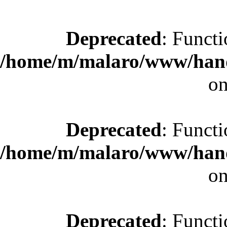
Deprecated
: Functi
/home/m/malaro/www/hande
on
Deprecated
: Functi
/home/m/malaro/www/hande
on
Deprecated
: Functi