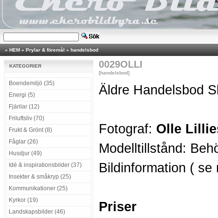
»
HEM
»
Prylar & föremål
»
handelsbod
0029OLLI
KATEGORIER
[handelsbod]
Boendemiljö (35)
Äldre Handelsbod S
Energi (5)
Fjärilar (12)
Friluftsliv (70)
Fotograf:
Olle Lilli
Frukt & Grönt (8)
Fåglar (26)
Modelltillstånd: Beh
Husdjur (49)
Bildinformation ( se
Idé & inspirationsbilder (37)
Insekter & småkryp (25)
Kommunikationer (25)
Kyrkor (19)
Priser
Landskapsbilder (46)