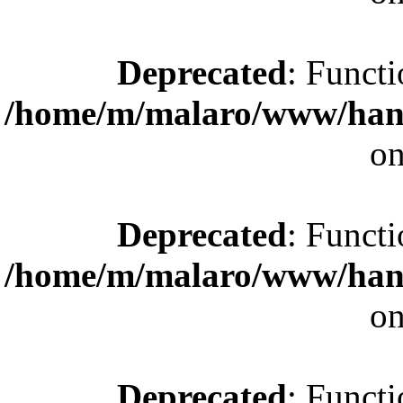
Deprecated
: Functi
/home/m/malaro/www/hande
on
Deprecated
: Functi
/home/m/malaro/www/hande
on
Deprecated
: Functi