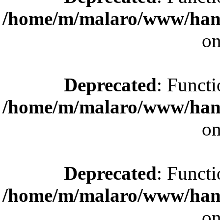
/home/m/malaro/www/hande
on
Deprecated
: Functi
/home/m/malaro/www/hande
on
Deprecated
: Functi
/home/m/malaro/www/hande
on