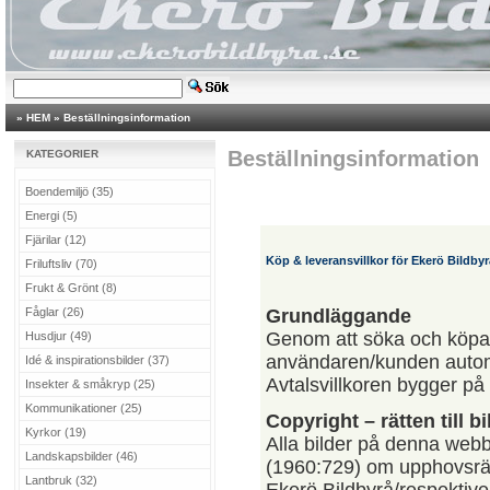
»
HEM
»
Beställningsinformation
Beställningsinformation
KATEGORIER
Boendemiljö (35)
Energi (5)
Fjärilar (12)
Köp & leveransvillkor för Ekerö Bildbyr
Friluftsliv (70)
Frukt & Grönt (8)
Fåglar (26)
Grundläggande
Genom att söka och köpa 
Husdjur (49)
användaren/kunden automat
Idé & inspirationsbilder (37)
Avtalsvillkoren bygger p
Insekter & småkryp (25)
Kommunikationer (25)
Copyright – rätten till b
Kyrkor (19)
Alla bilder på denna web
Landskapsbilder (46)
(1960:729) om upphovsrätt 
Lantbruk (32)