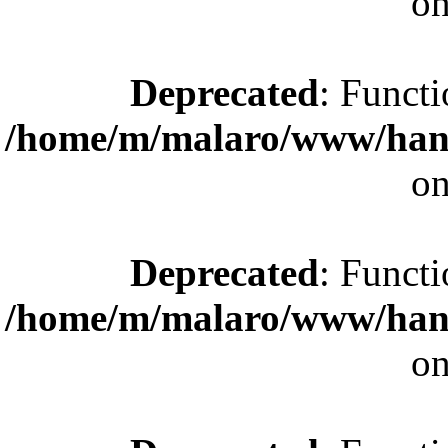
on
Deprecated
: Functi
/home/m/malaro/www/hande
on
Deprecated
: Functi
/home/m/malaro/www/hande
on