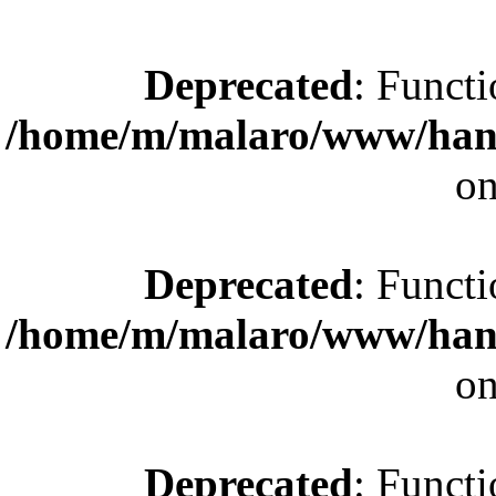
Deprecated
: Functi
/home/m/malaro/www/hande
on
Deprecated
: Functi
/home/m/malaro/www/hande
on
Deprecated
: Functi