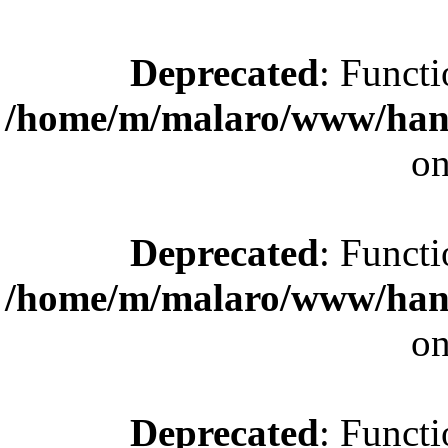
Deprecated
: Functi
/home/m/malaro/www/hande
on
Deprecated
: Functi
/home/m/malaro/www/hande
on
Deprecated
: Functi