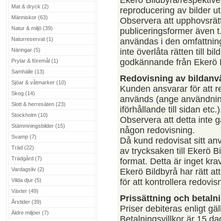
Ekerö Bildbyrå/respektive
Mat & dryck (2)
reproducering av bilder uta
Människor (63)
Observera att upphovsrätts
Natur & miljö (39)
publiceringsformer även t.
Naturreservat (1)
användas i den omfattning 
Näringar (5)
inte överlåta rätten till bi
godkännande från Ekerö B
Prylar & föremål (1)
Samhälle (13)
Redovisning av bildan
Sjöar & våtmarker (10)
Kunden ansvarar för att re
Skog (14)
används (ange användning
Slott & herresäten (23)
iförhållande till sidan et
Stockholm (10)
Observera att detta inte gä
Stämmningsbilder (15)
någon redovisning.
Svamp (7)
Då kund redovisat sitt a
Träd (22)
av trycksaken till Ekerö B
Trädgård (7)
format. Detta är inget kr
Vardagsliv (2)
Ekerö Bildbyrå har rätt at
Vilda djur (5)
för att kontrollera redovis
Växter (49)
Prissättning och betalni
Årstider (39)
Priser debiteras enligt g
Äldre miljöer (7)
Betalningsvillkor är 15 d