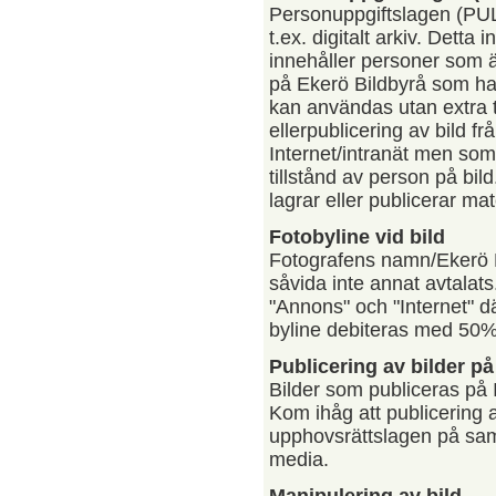
Personuppgiftslagen (PUL) 
t.ex. digitalt arkiv. Detta
innehåller personer som ä
på Ekerö Bildbyrå som har
kan användas utan extra ti
ellerpublicering av bild f
Internet/intranät men som
tillstånd av person på bild
lagrar eller publicerar mate
Fotobyline vid bild
Fotografens namn/Ekerö 
såvida inte annat avtala
"Annons" och "Internet" där
byline debiteras med 50%
Publicering av bilder p
Bilder som publiceras på I
Kom ihåg att publicering a
upphovsrättslagen på sam
media.