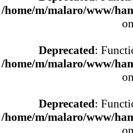
/home/m/malaro/www/hande
on
Deprecated
: Functi
/home/m/malaro/www/hande
on
Deprecated
: Functi
/home/m/malaro/www/hande
on