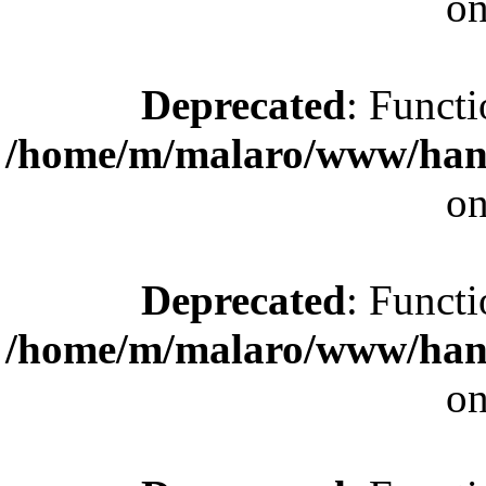
on
Deprecated
: Functi
/home/m/malaro/www/hande
on
Deprecated
: Functi
/home/m/malaro/www/hande
on