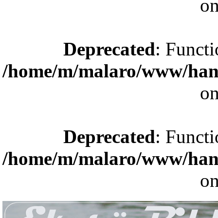
on
Deprecated
: Functi
/home/m/malaro/www/hande
on
Deprecated
: Functi
/home/m/malaro/www/hande
on