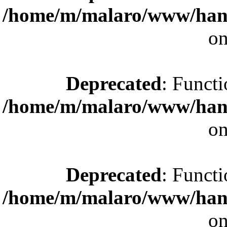
/home/m/malaro/www/hande
on
Deprecated
: Functi
/home/m/malaro/www/hande
on
Deprecated
: Functi
/home/m/malaro/www/hande
on