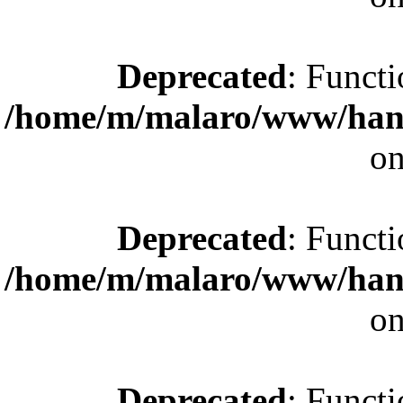
Deprecated
: Functi
/home/m/malaro/www/hande
on
Deprecated
: Functi
/home/m/malaro/www/hande
on
Deprecated
: Functi