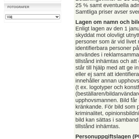
25 % samt eventuella admin
FOTOGRAFER
Samtliga priser avser sv
Lagen om namn och bild
Enligt lagen av den 1 jan
skyddat mot olovligt utny
personer som är vid livet 
identifierbara personer på
användes i reklamsammanh
tillstånd inhämtas och att
står till hjälp med att ge 
eller ej samt att identifie
innehåller annan upphovs
(t ex. logotyper och kons
(beställaren/bildanvändar
upphovsmannen. Bild får 
kränkande. För bild som p
kriminalitet, opinionsbil
bild kan sättas i samband
tillstånd inhämtas.
Personuppgiftslagen (P