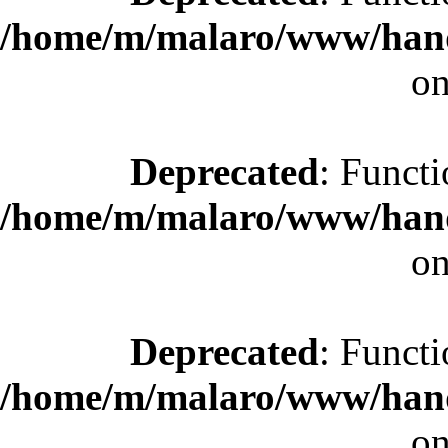
/home/m/malaro/www/hande
on
Deprecated
: Functi
/home/m/malaro/www/hande
on
Deprecated
: Functi
/home/m/malaro/www/hande
on