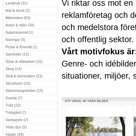
Vi riktar oss mot en
Lantbruk (32)
Mat & dryck (2)
reklamföretag och d
Människor (63)
och medelstora föret
Natur & miljö (39)
Naturreservat (1)
och offentlig sektor.
Näringar (5)
Prylar & föremål (1)
Vårt motivfokus är
Samhälle (13)
Genre- och idébilder
Sjöar & våtmarker (10)
Skog (14)
situationer, miljöer,
Slott & herresäten (23)
Stockholm (10)
Stämmningsbilder (15)
Svamp (7)
ETT URVAL AV VÅRA BILDER
Träd (22)
Trädgård (7)
Vardagsliv (2)
Vilda djur (5)
Växter (49)