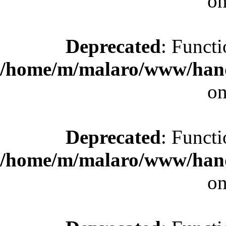
on
Deprecated
: Functi
/home/m/malaro/www/hande
on
Deprecated
: Functi
/home/m/malaro/www/hande
on