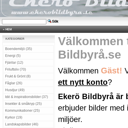
»
HEM
Välkommen t
KATEGORIER
Boendemiljö (35)
Bildbyrå.se
Energi (5)
Fjärilar (12)
Gäst!
Välkommen
V
Friluftsliv (70)
Frukt & Grönt (8)
ett nytt konto
?
Fåglar (26)
Husdjur (49)
Ekerö Bildbyrå är
Idé & inspirationsbilder (37)
Insekter & småkryp (25)
erbjuder bilder med 
Kommunikationer (25)
miljöer.
Kyrkor (19)
Landskapsbilder (46)