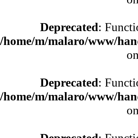
Deprecated
: Functi
/home/m/malaro/www/hande
on
Deprecated
: Functi
/home/m/malaro/www/hande
on
Deprecated
: Functi