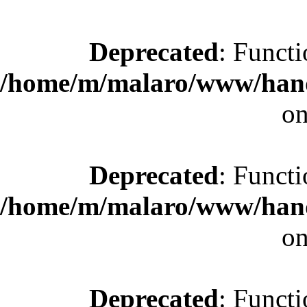
Deprecated
: Functi
/home/m/malaro/www/hande
on
Deprecated
: Functi
/home/m/malaro/www/hande
on
Deprecated
: Functi