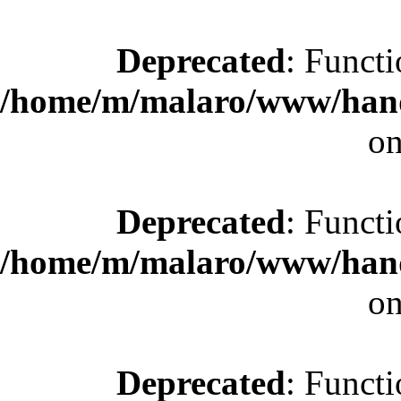
Deprecated
: Functi
/home/m/malaro/www/hande
on
Deprecated
: Functi
/home/m/malaro/www/hande
on
Deprecated
: Functi