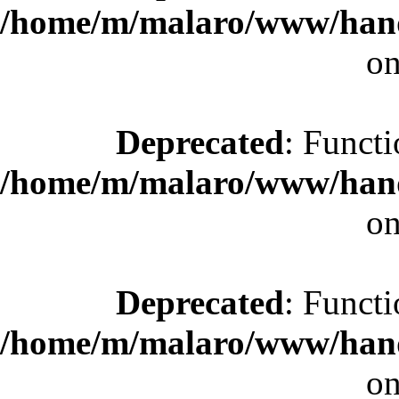
/home/m/malaro/www/hande
on
Deprecated
: Functi
/home/m/malaro/www/hande
on
Deprecated
: Functi
/home/m/malaro/www/hande
on