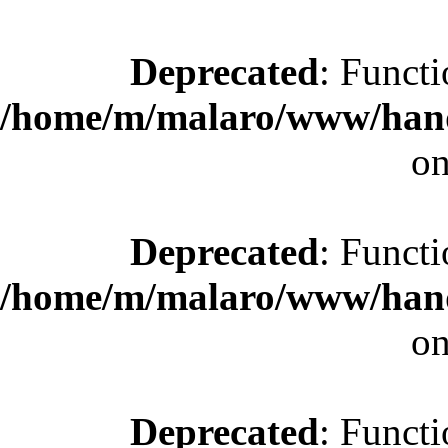
Deprecated
: Functi
/home/m/malaro/www/hande
on
Deprecated
: Functi
/home/m/malaro/www/hande
on
Deprecated
: Functi