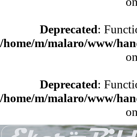
on
Deprecated
: Functi
/home/m/malaro/www/hande
on
Deprecated
: Functi
/home/m/malaro/www/hande
on