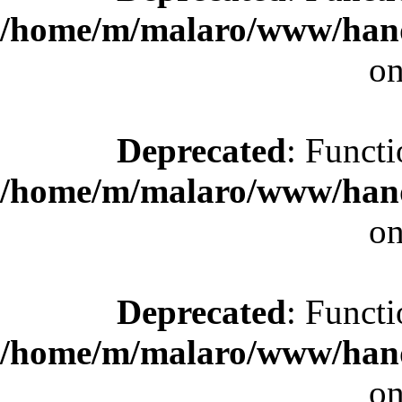
/home/m/malaro/www/hande
on
Deprecated
: Functi
/home/m/malaro/www/hande
on
Deprecated
: Functi
/home/m/malaro/www/hande
on