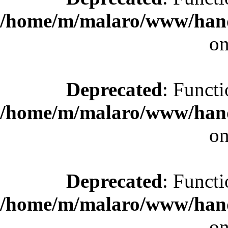
/home/m/malaro/www/hande
on
Deprecated
: Functi
/home/m/malaro/www/hande
on
Deprecated
: Functi
/home/m/malaro/www/hande
on