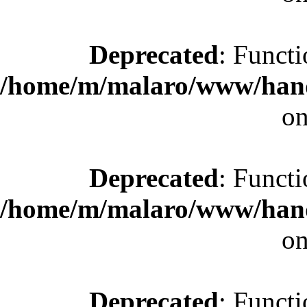
Deprecated
: Functi
/home/m/malaro/www/hande
on
Deprecated
: Functi
/home/m/malaro/www/hande
on
Deprecated
: Functi