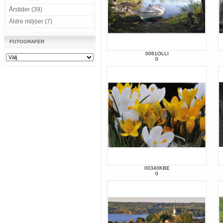
Årstider (39)
Äldre miljöer (7)
FOTOGRAFER
0061OLLI
0
00340KBE
0