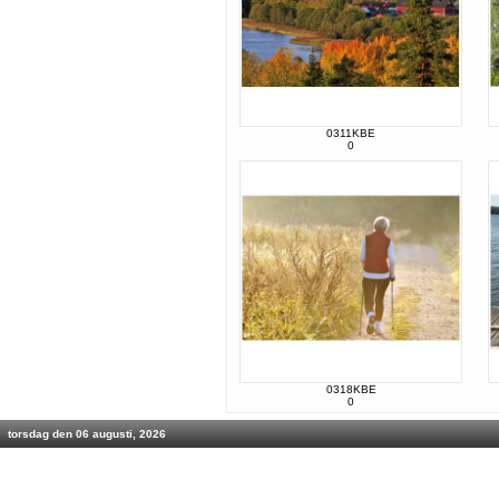
0311KBE
0
0318KBE
0
torsdag den 06 augusti, 2026