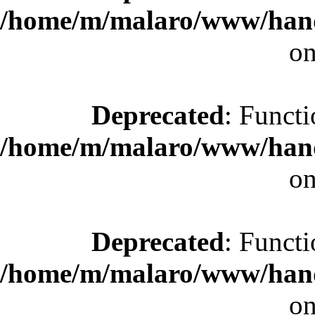
/home/m/malaro/www/hande
on
Deprecated
: Functi
/home/m/malaro/www/hande
on
Deprecated
: Functi
/home/m/malaro/www/hande
on