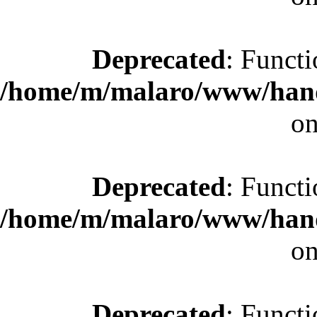
Deprecated
: Functi
/home/m/malaro/www/hande
on
Deprecated
: Functi
/home/m/malaro/www/hande
on
Deprecated
: Functi