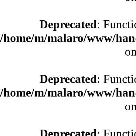
Deprecated
: Functi
/home/m/malaro/www/hande
on
Deprecated
: Functi
/home/m/malaro/www/hande
on
Deprecated
: Functi