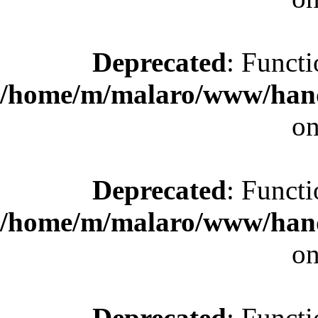
Deprecated
: Functi
/home/m/malaro/www/hande
on
Deprecated
: Functi
/home/m/malaro/www/hande
on
Deprecated
: Functi