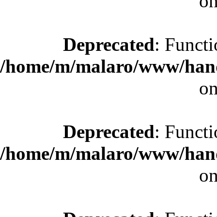
on
Deprecated
: Functi
/home/m/malaro/www/hande
on
Deprecated
: Functi
/home/m/malaro/www/hande
on