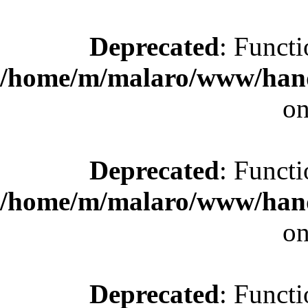
Deprecated
: Functi
/home/m/malaro/www/hande
on
Deprecated
: Functi
/home/m/malaro/www/hande
on
Deprecated
: Functi