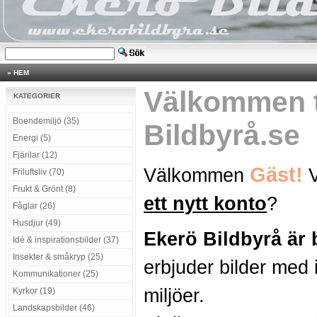
»
HEM
Välkommen t
KATEGORIER
Boendemiljö (35)
Bildbyrå.se
Energi (5)
Fjärilar (12)
Gäst!
Välkommen
V
Friluftsliv (70)
Frukt & Grönt (8)
ett nytt konto
?
Fåglar (26)
Husdjur (49)
Ekerö Bildbyrå är
Idé & inspirationsbilder (37)
Insekter & småkryp (25)
erbjuder bilder med 
Kommunikationer (25)
miljöer.
Kyrkor (19)
Landskapsbilder (46)