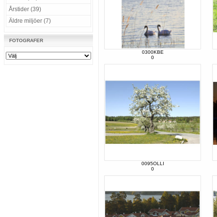
Årstider (39)
Äldre miljöer (7)
FOTOGRAFER
0300KBE
0
0095OLLI
0