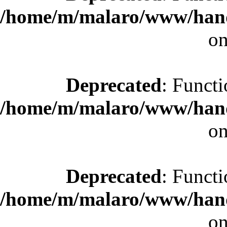
/home/m/malaro/www/hande
on
Deprecated
: Functi
/home/m/malaro/www/hande
on
Deprecated
: Functi
/home/m/malaro/www/hande
on