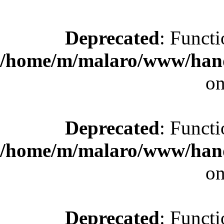
Deprecated
: Functi
/home/m/malaro/www/hande
on
Deprecated
: Functi
/home/m/malaro/www/hande
on
Deprecated
: Functi