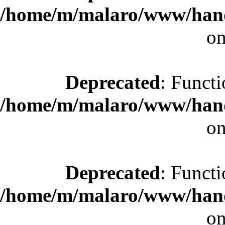
/home/m/malaro/www/hande
on
Deprecated
: Functi
/home/m/malaro/www/hande
on
Deprecated
: Functi
/home/m/malaro/www/hande
on