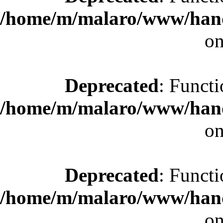
/home/m/malaro/www/hande
on
Deprecated
: Functi
/home/m/malaro/www/hande
on
Deprecated
: Functi
/home/m/malaro/www/hande
on