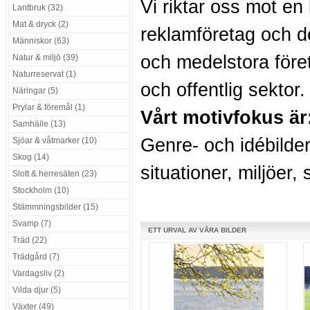
Vi riktar oss mot en
Lantbruk (32)
Mat & dryck (2)
reklamföretag och d
Människor (63)
och medelstora föret
Natur & miljö (39)
Naturreservat (1)
och offentlig sektor.
Näringar (5)
Prylar & föremål (1)
Vårt motivfokus är
Samhälle (13)
Genre- och idébilder
Sjöar & våtmarker (10)
Skog (14)
situationer, miljöer,
Slott & herresäten (23)
Stockholm (10)
Stämmningsbilder (15)
Svamp (7)
ETT URVAL AV VÅRA BILDER
Träd (22)
Trädgård (7)
Vardagsliv (2)
Vilda djur (5)
Växter (49)