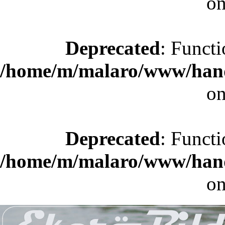
on
Deprecated
: Functi
/home/m/malaro/www/hande
on
Deprecated
: Functi
/home/m/malaro/www/hande
on