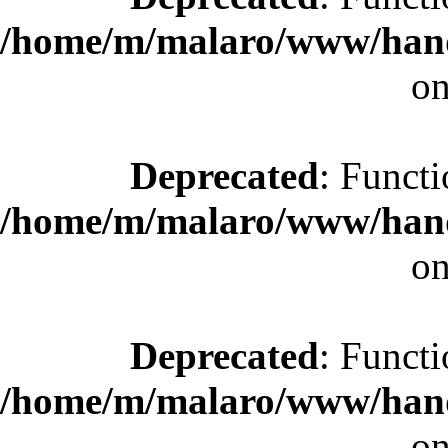
/home/m/malaro/www/hande
on
Deprecated
: Functi
/home/m/malaro/www/hande
on
Deprecated
: Functi
/home/m/malaro/www/hande
on