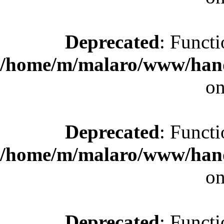
Deprecated
: Functi
/home/m/malaro/www/hande
on
Deprecated
: Functi
/home/m/malaro/www/hande
on
Deprecated
: Functi