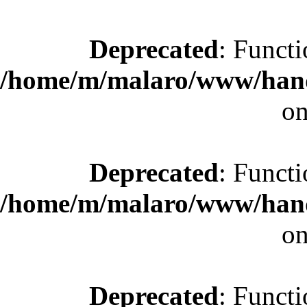
Deprecated
: Functi
/home/m/malaro/www/hande
on
Deprecated
: Functi
/home/m/malaro/www/hande
on
Deprecated
: Functi