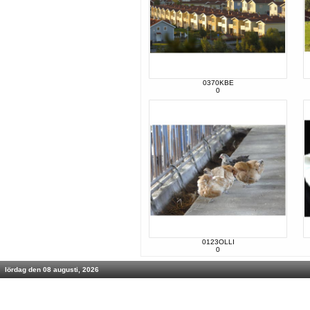
0370KBE
0
0123OLLI
0
lördag den 08 augusti, 2026