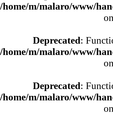
/home/m/malaro/www/hande
on
Deprecated
: Functi
/home/m/malaro/www/hande
on
Deprecated
: Functi
/home/m/malaro/www/hande
on