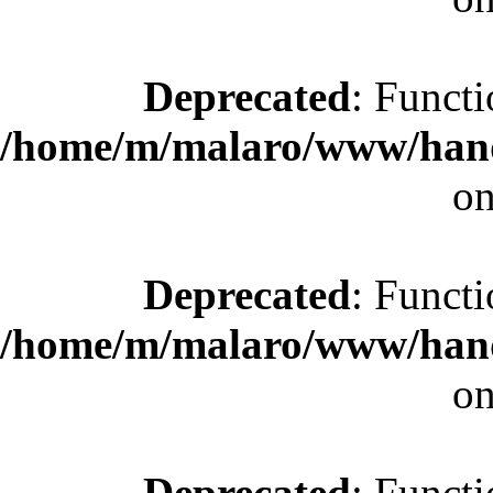
Deprecated
: Functi
/home/m/malaro/www/hande
on
Deprecated
: Functi
/home/m/malaro/www/hande
on
Deprecated
: Functi