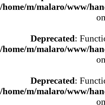
/home/m/malaro/www/hande
on
Deprecated
: Functi
/home/m/malaro/www/hande
on
Deprecated
: Functi
/home/m/malaro/www/hande
on