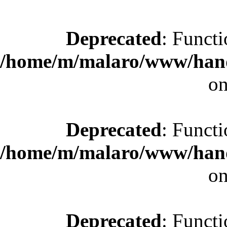
Deprecated
: Functi
/home/m/malaro/www/hande
on
Deprecated
: Functi
/home/m/malaro/www/hande
on
Deprecated
: Functi