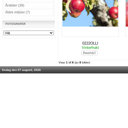
Årstider (39)
Äldre miljöer (7)
FOTOGRAFER
0222OLLI
Vinterfrukt
Visar
1
till
8
(av
8
bilder)
fredag den 07 augusti, 2026