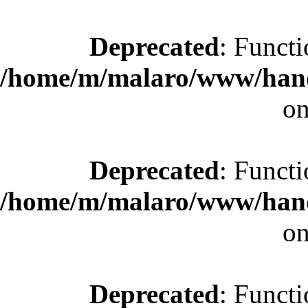
Deprecated
: Functi
/home/m/malaro/www/hande
on
Deprecated
: Functi
/home/m/malaro/www/hande
on
Deprecated
: Functi