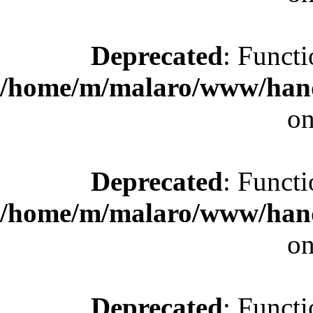
Deprecated
: Functi
/home/m/malaro/www/hande
on
Deprecated
: Functi
/home/m/malaro/www/hande
on
Deprecated
: Functi