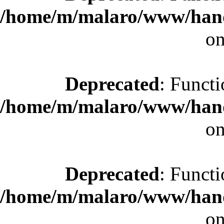
/home/m/malaro/www/hande
on
Deprecated
: Functi
/home/m/malaro/www/hande
on
Deprecated
: Functi
/home/m/malaro/www/hande
on