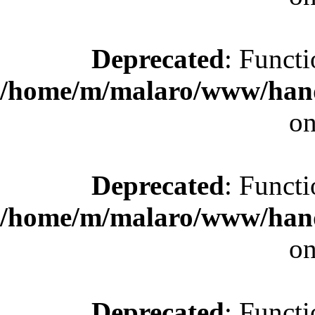
Deprecated
: Functi
/home/m/malaro/www/hande
on
Deprecated
: Functi
/home/m/malaro/www/hande
on
Deprecated
: Functi