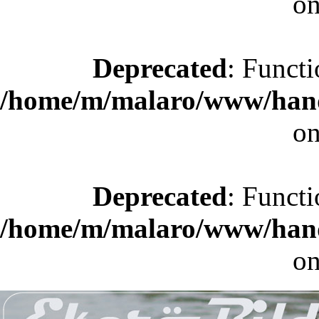
on
Deprecated
: Functi
/home/m/malaro/www/hande
on
Deprecated
: Functi
/home/m/malaro/www/hande
on