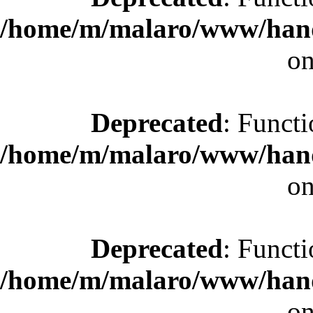
/home/m/malaro/www/hande
on
Deprecated
: Functi
/home/m/malaro/www/hande
on
Deprecated
: Functi
/home/m/malaro/www/hande
on