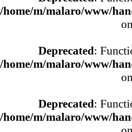
/home/m/malaro/www/hande
on
Deprecated
: Functi
/home/m/malaro/www/hande
on
Deprecated
: Functi
/home/m/malaro/www/hande
on