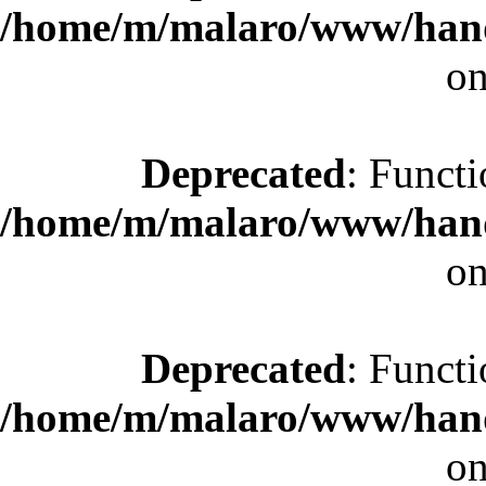
/home/m/malaro/www/hande
on
Deprecated
: Functi
/home/m/malaro/www/hande
on
Deprecated
: Functi
/home/m/malaro/www/hande
on