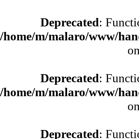
Deprecated
: Functi
/home/m/malaro/www/hande
on
Deprecated
: Functi
/home/m/malaro/www/hande
on
Deprecated
: Functi