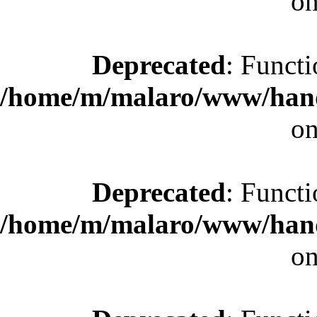
on
Deprecated
: Functi
/home/m/malaro/www/hande
on
Deprecated
: Functi
/home/m/malaro/www/hande
on