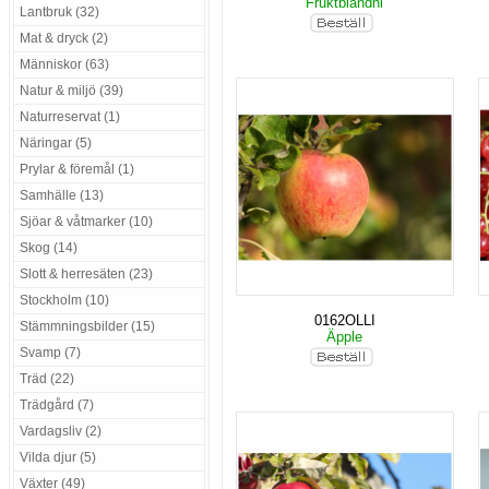
Fruktblandni
Lantbruk (32)
Mat & dryck (2)
Människor (63)
Natur & miljö (39)
Naturreservat (1)
Näringar (5)
Prylar & föremål (1)
Samhälle (13)
Sjöar & våtmarker (10)
Skog (14)
Slott & herresäten (23)
Stockholm (10)
0162OLLI
Stämmningsbilder (15)
Äpple
Svamp (7)
Träd (22)
Trädgård (7)
Vardagsliv (2)
Vilda djur (5)
Växter (49)