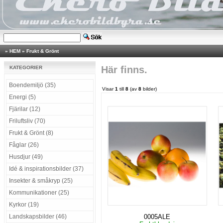
»
HEM
»
Frukt & Grönt
Här finns.
KATEGORIER
Boendemiljö (35)
Visar
1
till
8
(av
8
bilder)
Energi (5)
Fjärilar (12)
Friluftsliv (70)
Frukt & Grönt (8)
Fåglar (26)
Husdjur (49)
Idé & inspirationsbilder (37)
Insekter & småkryp (25)
Kommunikationer (25)
Kyrkor (19)
Landskapsbilder (46)
0005ALE