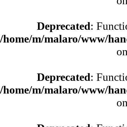
on
Deprecated
: Functi
/home/m/malaro/www/hande
on
Deprecated
: Functi
/home/m/malaro/www/hande
on