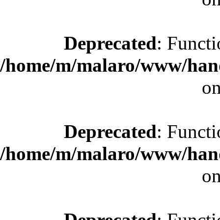
Deprecated
: Functi
/home/m/malaro/www/hande
on
Deprecated
: Functi
/home/m/malaro/www/hande
on
Deprecated
: Functi