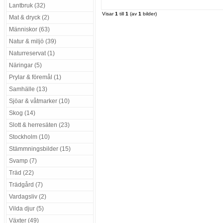
Lantbruk (32)
Visar
1
till
1
(av
1
bilder)
Mat & dryck (2)
Människor (63)
Natur & miljö (39)
Naturreservat (1)
Näringar (5)
Prylar & föremål (1)
Samhälle (13)
Sjöar & våtmarker (10)
Skog (14)
Slott & herresäten (23)
Stockholm (10)
Stämmningsbilder (15)
Svamp (7)
Träd (22)
Trädgård (7)
Vardagsliv (2)
Vilda djur (5)
Växter (49)