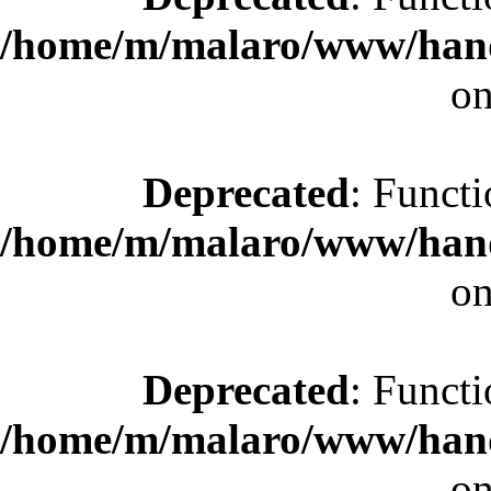
/home/m/malaro/www/hande
on
Deprecated
: Functi
/home/m/malaro/www/hande
on
Deprecated
: Functi
/home/m/malaro/www/hande
on