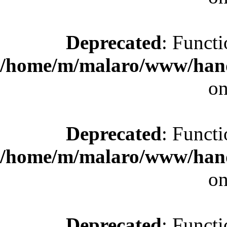
Deprecated
: Functi
/home/m/malaro/www/hande
on
Deprecated
: Functi
/home/m/malaro/www/hande
on
Deprecated
: Functi