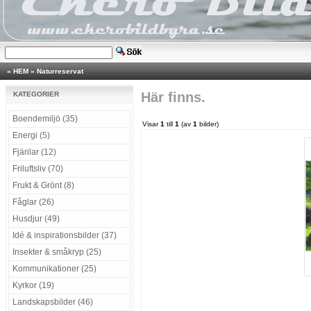
»
HEM
»
Naturreservat
Här finns.
KATEGORIER
Boendemiljö (35)
Visar
1
till
1
(av
1
bilder)
Energi (5)
Fjärilar (12)
Friluftsliv (70)
Frukt & Grönt (8)
Fåglar (26)
Husdjur (49)
Idé & inspirationsbilder (37)
Insekter & småkryp (25)
Kommunikationer (25)
Kyrkor (19)
Landskapsbilder (46)