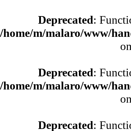
Deprecated
: Functi
/home/m/malaro/www/hande
on
Deprecated
: Functi
/home/m/malaro/www/hande
on
Deprecated
: Functi