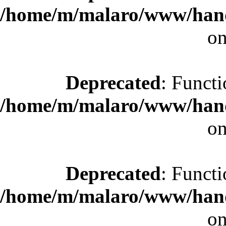
/home/m/malaro/www/hande
on
Deprecated
: Functi
/home/m/malaro/www/hande
on
Deprecated
: Functi
/home/m/malaro/www/hande
on