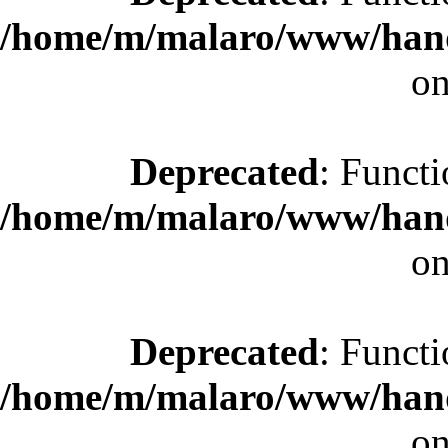
/home/m/malaro/www/hande
on
Deprecated
: Functi
/home/m/malaro/www/hande
on
Deprecated
: Functi
/home/m/malaro/www/hande
on