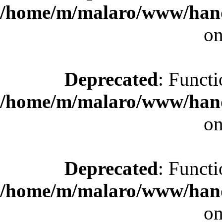
/home/m/malaro/www/hande
on
Deprecated
: Functi
/home/m/malaro/www/hande
on
Deprecated
: Functi
/home/m/malaro/www/hande
on