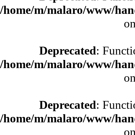
/home/m/malaro/www/hande
on
Deprecated
: Functi
/home/m/malaro/www/hande
on
Deprecated
: Functi
/home/m/malaro/www/hande
on