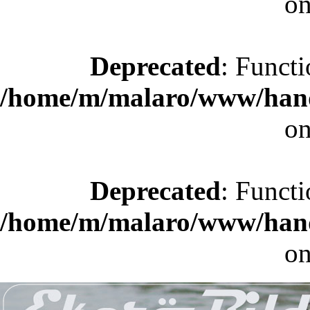
on
Deprecated
: Functi
/home/m/malaro/www/hande
on
Deprecated
: Functi
/home/m/malaro/www/hande
on