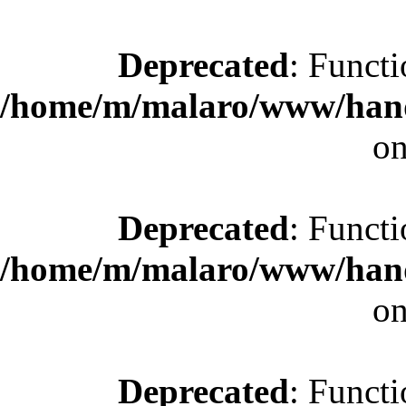
Deprecated
: Functi
/home/m/malaro/www/hande
on
Deprecated
: Functi
/home/m/malaro/www/hande
on
Deprecated
: Functi