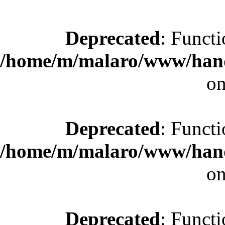
Deprecated
: Functi
/home/m/malaro/www/hande
on
Deprecated
: Functi
/home/m/malaro/www/hande
on
Deprecated
: Functi