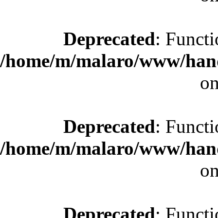
Deprecated
: Functi
/home/m/malaro/www/hande
on
Deprecated
: Functi
/home/m/malaro/www/hande
on
Deprecated
: Functi