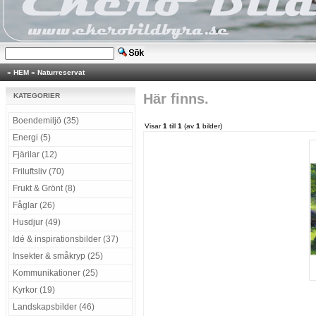
»
HEM
»
Naturreservat
Här finns.
KATEGORIER
Boendemiljö (35)
Visar
1
till
1
(av
1
bilder)
Energi (5)
Fjärilar (12)
Friluftsliv (70)
Frukt & Grönt (8)
Fåglar (26)
Husdjur (49)
Idé & inspirationsbilder (37)
Insekter & småkryp (25)
Kommunikationer (25)
Kyrkor (19)
Landskapsbilder (46)