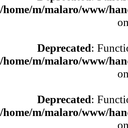
/home/m/malaro/www/hande
on
Deprecated
: Functi
/home/m/malaro/www/hande
on
Deprecated
: Functi
/home/m/malaro/www/hande
on