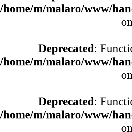
/home/m/malaro/www/hande
on
Deprecated
: Functi
/home/m/malaro/www/hande
on
Deprecated
: Functi
/home/m/malaro/www/hande
on