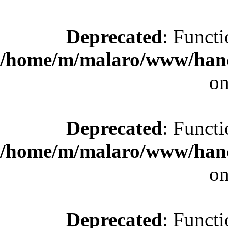
Deprecated
: Functi
/home/m/malaro/www/hande
on
Deprecated
: Functi
/home/m/malaro/www/hande
on
Deprecated
: Functi