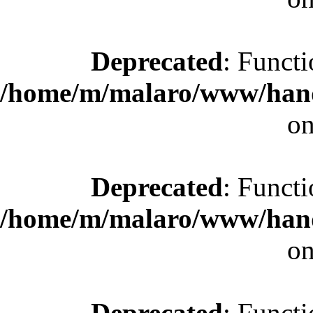
Deprecated
: Functi
/home/m/malaro/www/hande
on
Deprecated
: Functi
/home/m/malaro/www/hande
on
Deprecated
: Functi