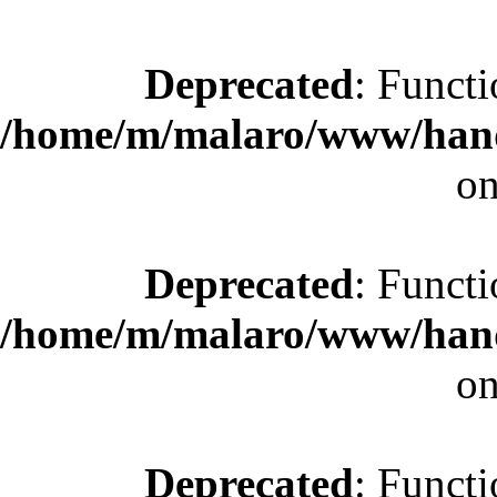
Deprecated
: Functi
/home/m/malaro/www/hande
on
Deprecated
: Functi
/home/m/malaro/www/hande
on
Deprecated
: Functi