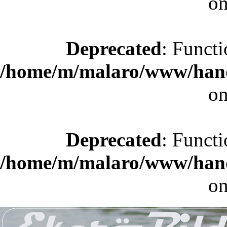
on
Deprecated
: Functi
/home/m/malaro/www/hande
on
Deprecated
: Functi
/home/m/malaro/www/hande
on