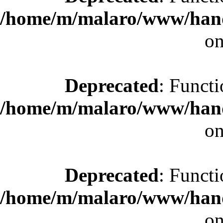
/home/m/malaro/www/hande
on
Deprecated
: Functi
/home/m/malaro/www/hande
on
Deprecated
: Functi
/home/m/malaro/www/hande
on