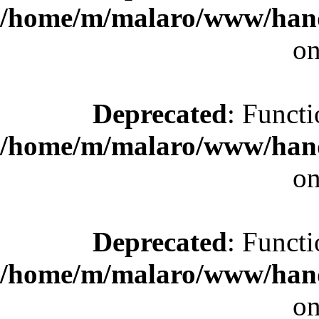
/home/m/malaro/www/hande
on
Deprecated
: Functi
/home/m/malaro/www/hande
on
Deprecated
: Functi
/home/m/malaro/www/hande
on