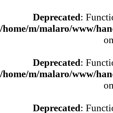
Deprecated
: Functi
/home/m/malaro/www/hande
on
Deprecated
: Functi
/home/m/malaro/www/hande
on
Deprecated
: Functi