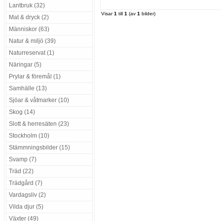
Lantbruk (32)
Visar
1
till
1
(av
1
bilder)
Mat & dryck (2)
Människor (63)
Natur & miljö (39)
Naturreservat (1)
Näringar (5)
Prylar & föremål (1)
Samhälle (13)
Sjöar & våtmarker (10)
Skog (14)
Slott & herresäten (23)
Stockholm (10)
Stämmningsbilder (15)
Svamp (7)
Träd (22)
Trädgård (7)
Vardagsliv (2)
Vilda djur (5)
Växter (49)