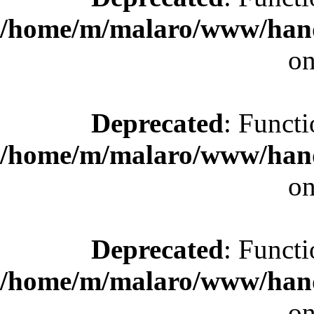
/home/m/malaro/www/hande
on
Deprecated
: Functi
/home/m/malaro/www/hande
on
Deprecated
: Functi
/home/m/malaro/www/hande
on