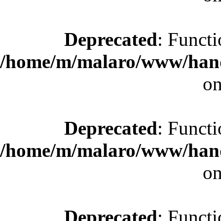
Deprecated
: Functi
/home/m/malaro/www/hande
on
Deprecated
: Functi
/home/m/malaro/www/hande
on
Deprecated
: Functi