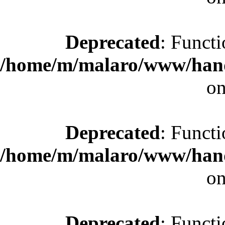
Deprecated
: Functi
/home/m/malaro/www/hande
on
Deprecated
: Functi
/home/m/malaro/www/hande
on
Deprecated
: Functi