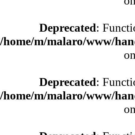
on
Deprecated
: Functi
/home/m/malaro/www/hande
on
Deprecated
: Functi
/home/m/malaro/www/hande
on