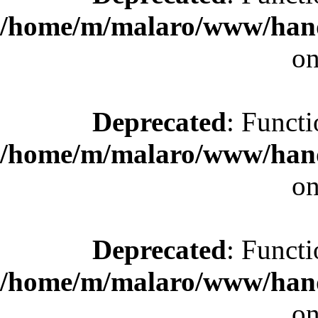
/home/m/malaro/www/hande
on
Deprecated
: Functi
/home/m/malaro/www/hande
on
Deprecated
: Functi
/home/m/malaro/www/hande
on