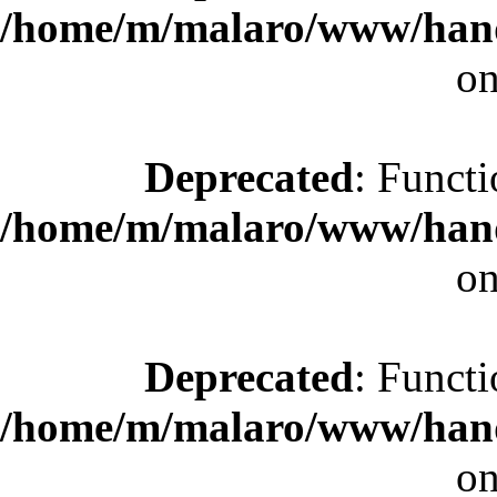
/home/m/malaro/www/hande
on
Deprecated
: Functi
/home/m/malaro/www/hande
on
Deprecated
: Functi
/home/m/malaro/www/hande
on