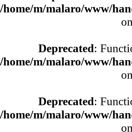
/home/m/malaro/www/hande
on
Deprecated
: Functi
/home/m/malaro/www/hande
on
Deprecated
: Functi
/home/m/malaro/www/hande
on