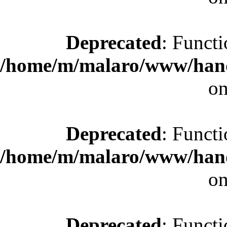
Deprecated
: Functi
/home/m/malaro/www/hande
on
Deprecated
: Functi
/home/m/malaro/www/hande
on
Deprecated
: Functi