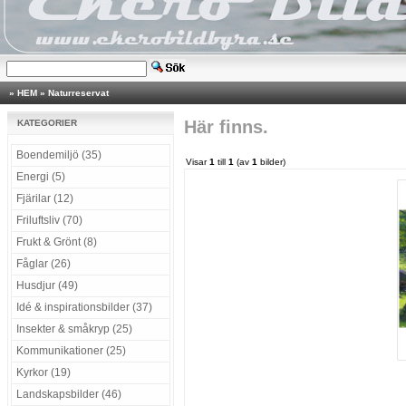
»
HEM
»
Naturreservat
Här finns.
KATEGORIER
Boendemiljö (35)
Visar
1
till
1
(av
1
bilder)
Energi (5)
Fjärilar (12)
Friluftsliv (70)
Frukt & Grönt (8)
Fåglar (26)
Husdjur (49)
Idé & inspirationsbilder (37)
Insekter & småkryp (25)
Kommunikationer (25)
Kyrkor (19)
Landskapsbilder (46)