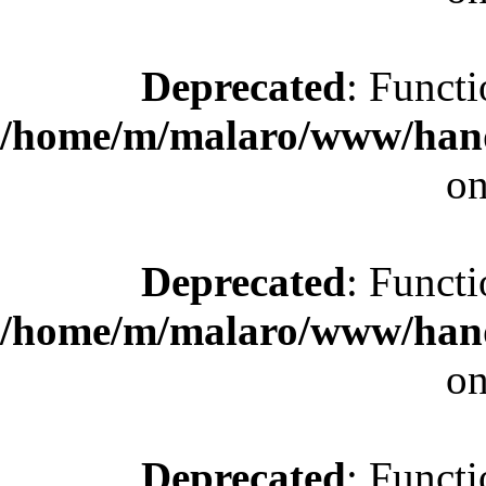
Deprecated
: Functi
/home/m/malaro/www/hande
on
Deprecated
: Functi
/home/m/malaro/www/hande
on
Deprecated
: Functi