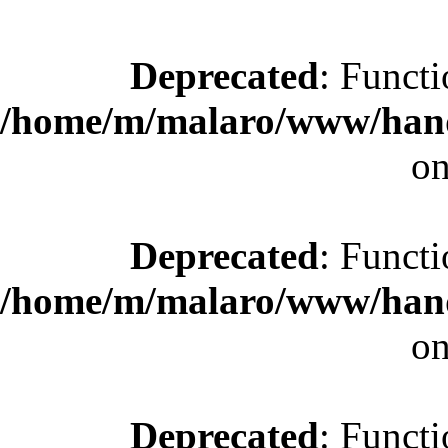
Deprecated
: Functi
/home/m/malaro/www/hande
on
Deprecated
: Functi
/home/m/malaro/www/hande
on
Deprecated
: Functi