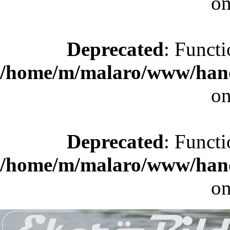
on
Deprecated
: Functi
/home/m/malaro/www/hande
on
Deprecated
: Functi
/home/m/malaro/www/hande
on