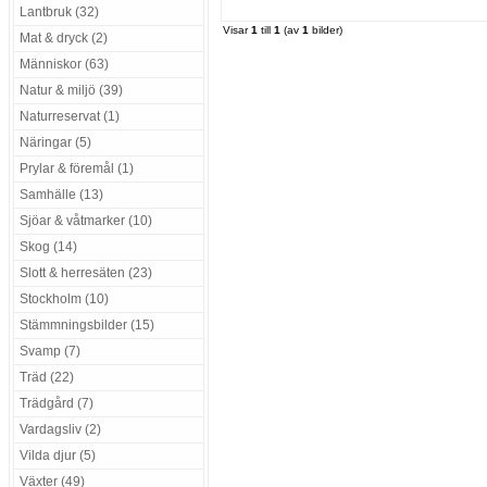
Lantbruk (32)
Visar
1
till
1
(av
1
bilder)
Mat & dryck (2)
Människor (63)
Natur & miljö (39)
Naturreservat (1)
Näringar (5)
Prylar & föremål (1)
Samhälle (13)
Sjöar & våtmarker (10)
Skog (14)
Slott & herresäten (23)
Stockholm (10)
Stämmningsbilder (15)
Svamp (7)
Träd (22)
Trädgård (7)
Vardagsliv (2)
Vilda djur (5)
Växter (49)