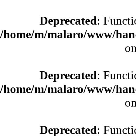
Deprecated
: Functi
/home/m/malaro/www/hande
on
Deprecated
: Functi
/home/m/malaro/www/hande
on
Deprecated
: Functi