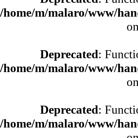
/home/m/malaro/www/hande
on
Deprecated
: Functi
/home/m/malaro/www/hande
on
Deprecated
: Functi
/home/m/malaro/www/hande
on