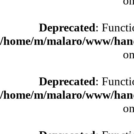
on
Deprecated
: Functi
/home/m/malaro/www/hande
on
Deprecated
: Functi
/home/m/malaro/www/hande
on