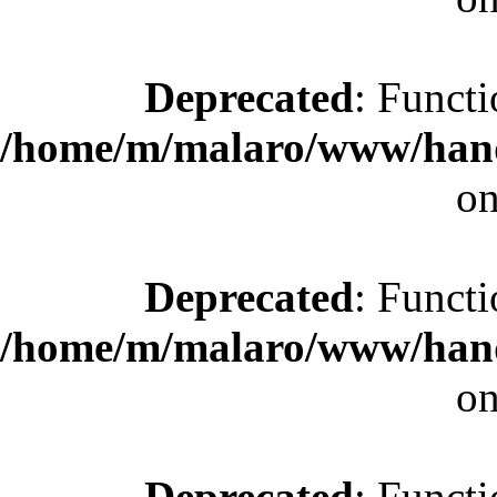
Deprecated
: Functi
/home/m/malaro/www/hande
on
Deprecated
: Functi
/home/m/malaro/www/hande
on
Deprecated
: Functi