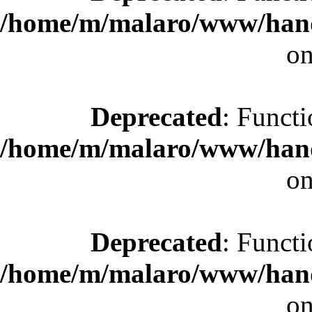
/home/m/malaro/www/hande
on
Deprecated
: Functi
/home/m/malaro/www/hande
on
Deprecated
: Functi
/home/m/malaro/www/hande
on