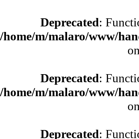
Deprecated
: Functi
/home/m/malaro/www/hande
on
Deprecated
: Functi
/home/m/malaro/www/hande
on
Deprecated
: Functi