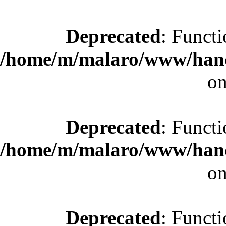
Deprecated
: Functi
/home/m/malaro/www/hande
on
Deprecated
: Functi
/home/m/malaro/www/hande
on
Deprecated
: Functi