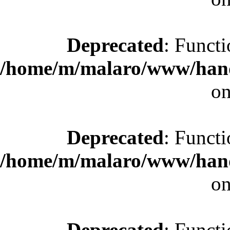
Deprecated
: Functi
/home/m/malaro/www/hande
on
Deprecated
: Functi
/home/m/malaro/www/hande
on
Deprecated
: Functi