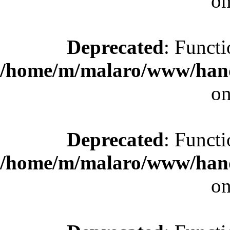
on
Deprecated
: Functi
/home/m/malaro/www/hande
on
Deprecated
: Functi
/home/m/malaro/www/hande
on