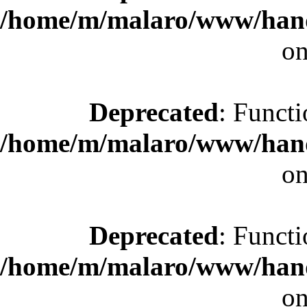
/home/m/malaro/www/hande
on
Deprecated
: Functi
/home/m/malaro/www/hande
on
Deprecated
: Functi
/home/m/malaro/www/hande
on