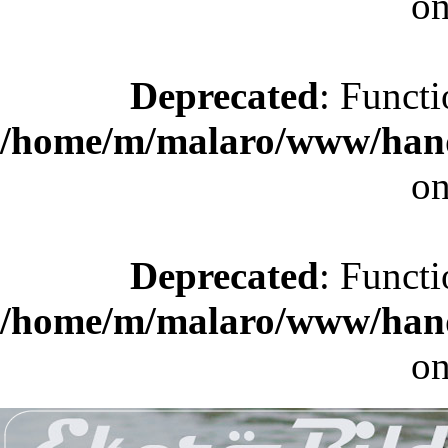
on
Deprecated
: Functi
/home/m/malaro/www/hande
on
Deprecated
: Functi
/home/m/malaro/www/hande
on