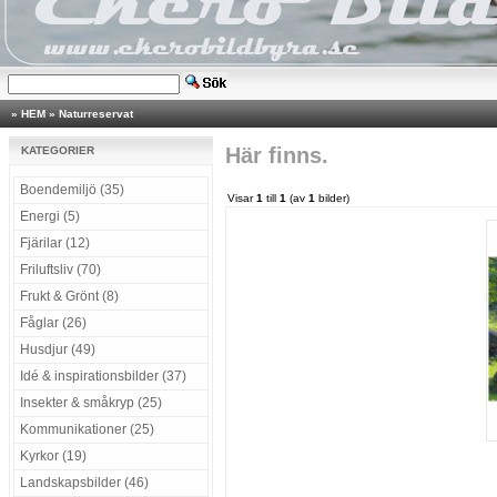
»
HEM
»
Naturreservat
Här finns.
KATEGORIER
Boendemiljö (35)
Visar
1
till
1
(av
1
bilder)
Energi (5)
Fjärilar (12)
Friluftsliv (70)
Frukt & Grönt (8)
Fåglar (26)
Husdjur (49)
Idé & inspirationsbilder (37)
Insekter & småkryp (25)
Kommunikationer (25)
Kyrkor (19)
Landskapsbilder (46)