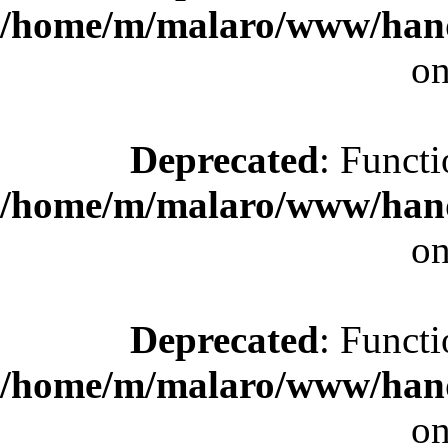
/home/m/malaro/www/hande
on
Deprecated
: Functi
/home/m/malaro/www/hande
on
Deprecated
: Functi
/home/m/malaro/www/hande
on