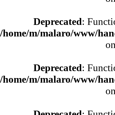
Deprecated
: Functi
/home/m/malaro/www/hande
on
Deprecated
: Functi
/home/m/malaro/www/hande
on
Deprecated
: Functi