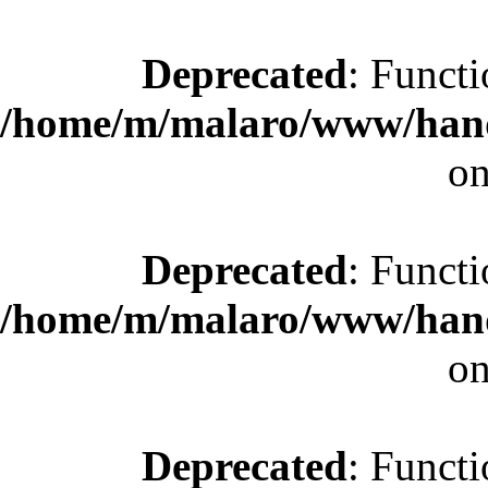
Deprecated
: Functi
/home/m/malaro/www/hande
on
Deprecated
: Functi
/home/m/malaro/www/hande
on
Deprecated
: Functi