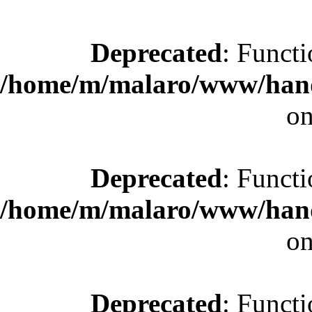
Deprecated
: Functi
/home/m/malaro/www/hande
on
Deprecated
: Functi
/home/m/malaro/www/hande
on
Deprecated
: Functi