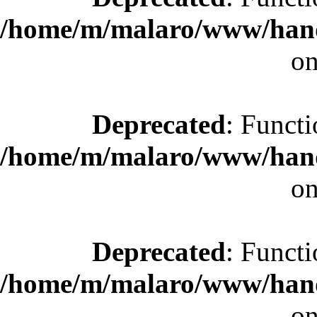
/home/m/malaro/www/hande
on
Deprecated
: Functi
/home/m/malaro/www/hande
on
Deprecated
: Functi
/home/m/malaro/www/hande
on