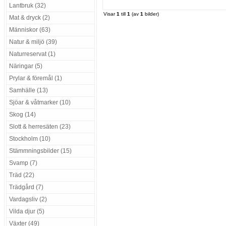
Lantbruk (32)
Visar
1
till
1
(av
1
bilder)
Mat & dryck (2)
Människor (63)
Natur & miljö (39)
Naturreservat (1)
Näringar (5)
Prylar & föremål (1)
Samhälle (13)
Sjöar & våtmarker (10)
Skog (14)
Slott & herresäten (23)
Stockholm (10)
Stämmningsbilder (15)
Svamp (7)
Träd (22)
Trädgård (7)
Vardagsliv (2)
Vilda djur (5)
Växter (49)