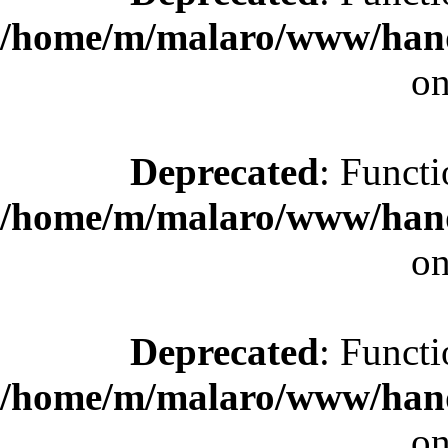
/home/m/malaro/www/hande
on
Deprecated
: Functi
/home/m/malaro/www/hande
on
Deprecated
: Functi
/home/m/malaro/www/hande
on