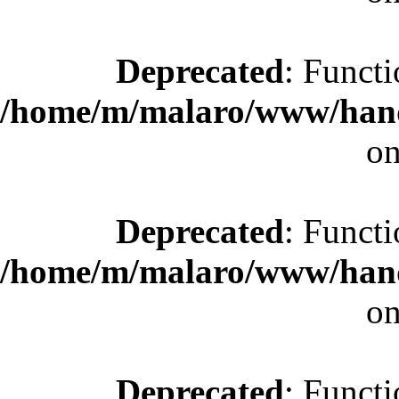
Deprecated
: Functi
/home/m/malaro/www/hande
on
Deprecated
: Functi
/home/m/malaro/www/hande
on
Deprecated
: Functi