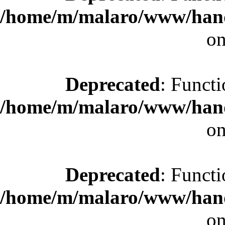
/home/m/malaro/www/hande
on
Deprecated
: Functi
/home/m/malaro/www/hande
on
Deprecated
: Functi
/home/m/malaro/www/hande
on