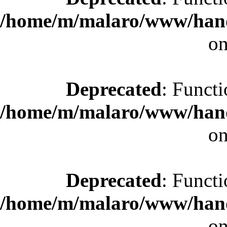
/home/m/malaro/www/hande
on
Deprecated
: Functi
/home/m/malaro/www/hande
on
Deprecated
: Functi
/home/m/malaro/www/hande
on