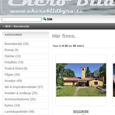
»
HEM
»
Boendemiljö
Här finns.
KATEGORIER
Boendemiljö (35)
Visar
1
till
20
(av
35
bilder)
Energi (5)
Fjärilar (12)
Friluftsliv (70)
Frukt & Grönt (8)
Fåglar (26)
Husdjur (49)
Idé & inspirationsbilder (37)
Insekter & småkryp (25)
Kommunikationer (25)
Kyrkor (19)
Landskapsbilder (46)
00102KBE