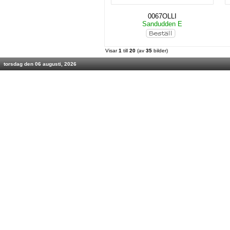
0067OLLI
Sandudden E
Visar
1
till
20
(av
35
bilder)
torsdag den 06 augusti, 2026