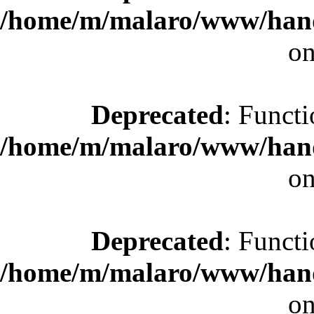
/home/m/malaro/www/hande
on
Deprecated
: Functi
/home/m/malaro/www/hande
on
Deprecated
: Functi
/home/m/malaro/www/hande
on