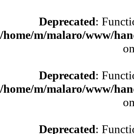
Deprecated
: Functi
/home/m/malaro/www/hande
on
Deprecated
: Functi
/home/m/malaro/www/hande
on
Deprecated
: Functi