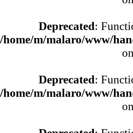
Deprecated
: Functi
/home/m/malaro/www/hande
on
Deprecated
: Functi
/home/m/malaro/www/hande
on
Deprecated
: Functi