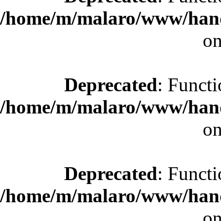
/home/m/malaro/www/hande
on
Deprecated
: Functi
/home/m/malaro/www/hande
on
Deprecated
: Functi
/home/m/malaro/www/hande
on