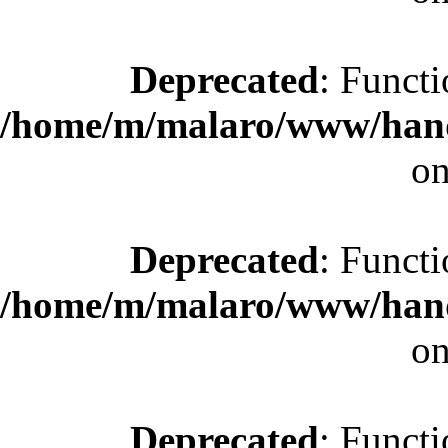
Deprecated
: Functi
/home/m/malaro/www/hande
on
Deprecated
: Functi
/home/m/malaro/www/hande
on
Deprecated
: Functi