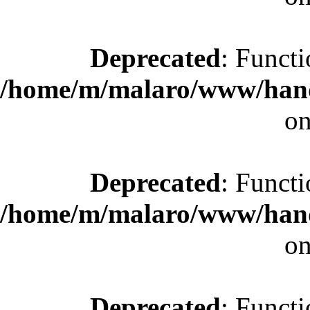
Deprecated
: Functi
/home/m/malaro/www/hande
on
Deprecated
: Functi
/home/m/malaro/www/hande
on
Deprecated
: Functi