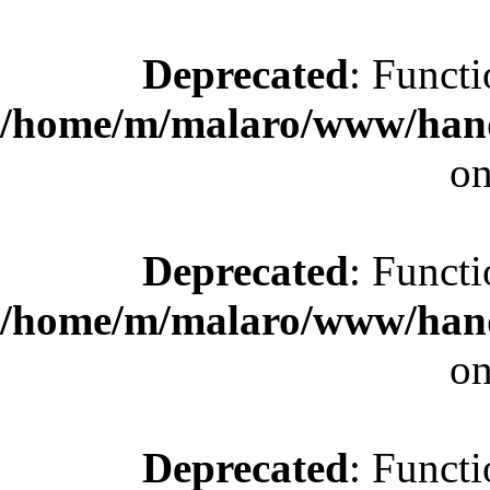
Deprecated
: Functi
/home/m/malaro/www/hande
on
Deprecated
: Functi
/home/m/malaro/www/hande
on
Deprecated
: Functi