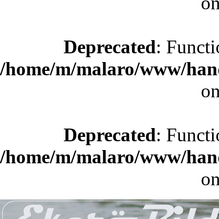
on
Deprecated
: Functi
/home/m/malaro/www/hande
on
Deprecated
: Functi
/home/m/malaro/www/hande
on