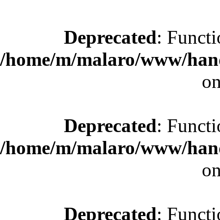
Deprecated
: Functi
/home/m/malaro/www/hande
on
Deprecated
: Functi
/home/m/malaro/www/hande
on
Deprecated
: Functi