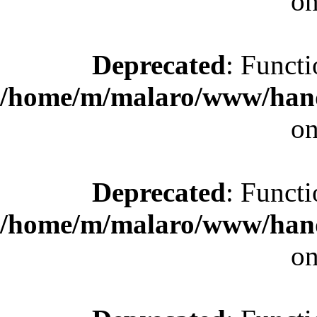
on
Deprecated
: Functi
/home/m/malaro/www/hande
on
Deprecated
: Functi
/home/m/malaro/www/hande
on