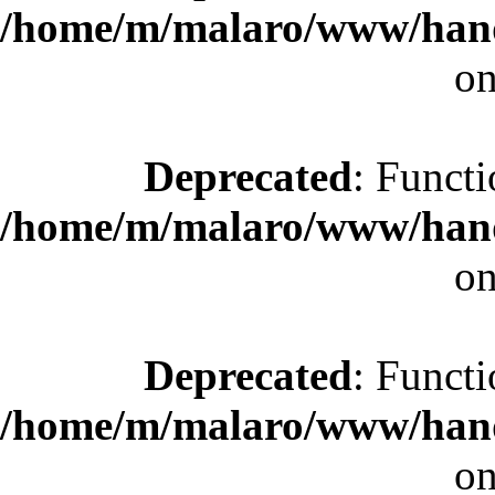
/home/m/malaro/www/hande
on
Deprecated
: Functi
/home/m/malaro/www/hande
on
Deprecated
: Functi
/home/m/malaro/www/hande
on