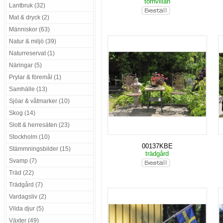
tornvillan
Lantbruk (32)
Mat & dryck (2)
Människor (63)
Natur & miljö (39)
Naturreservat (1)
Näringar (5)
Prylar & föremål (1)
Samhälle (13)
Sjöar & våtmarker (10)
Skog (14)
Slott & herresäten (23)
Stockholm (10)
00137KBE
Stämmningsbilder (15)
trädgård
Svamp (7)
Träd (22)
Trädgård (7)
Vardagsliv (2)
Vilda djur (5)
Växter (49)