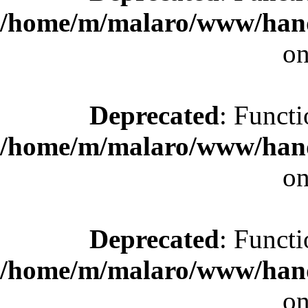
/home/m/malaro/www/hande
on
Deprecated
: Functi
/home/m/malaro/www/hande
on
Deprecated
: Functi
/home/m/malaro/www/hande
on