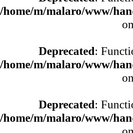
/home/m/malaro/www/hande
on
Deprecated
: Functi
/home/m/malaro/www/hande
on
Deprecated
: Functi
/home/m/malaro/www/hande
on