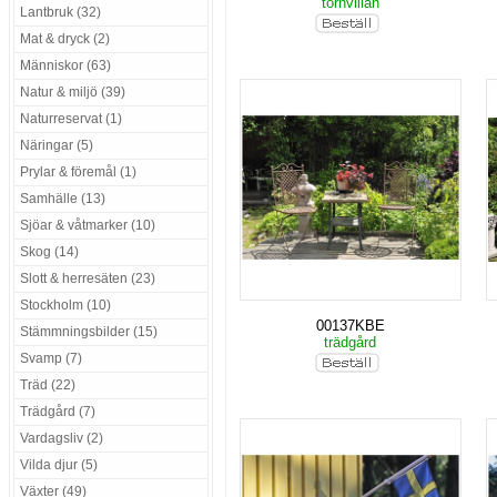
tornvillan
Lantbruk (32)
Mat & dryck (2)
Människor (63)
Natur & miljö (39)
Naturreservat (1)
Näringar (5)
Prylar & föremål (1)
Samhälle (13)
Sjöar & våtmarker (10)
Skog (14)
Slott & herresäten (23)
Stockholm (10)
00137KBE
Stämmningsbilder (15)
trädgård
Svamp (7)
Träd (22)
Trädgård (7)
Vardagsliv (2)
Vilda djur (5)
Växter (49)