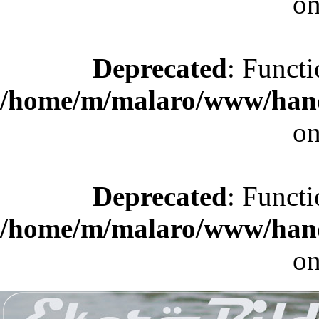
on
Deprecated
: Functi
/home/m/malaro/www/hande
on
Deprecated
: Functi
/home/m/malaro/www/hande
on