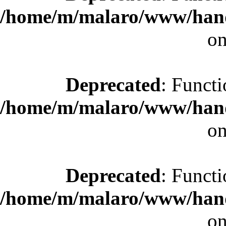
/home/m/malaro/www/hande
on
Deprecated
: Functi
/home/m/malaro/www/hande
on
Deprecated
: Functi
/home/m/malaro/www/hande
on