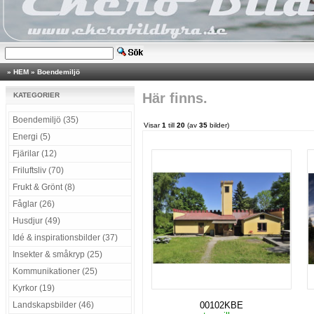
»
HEM
»
Boendemiljö
Här finns.
KATEGORIER
Boendemiljö (35)
Visar
1
till
20
(av
35
bilder)
Energi (5)
Fjärilar (12)
Friluftsliv (70)
Frukt & Grönt (8)
Fåglar (26)
Husdjur (49)
Idé & inspirationsbilder (37)
Insekter & småkryp (25)
Kommunikationer (25)
Kyrkor (19)
Landskapsbilder (46)
00102KBE