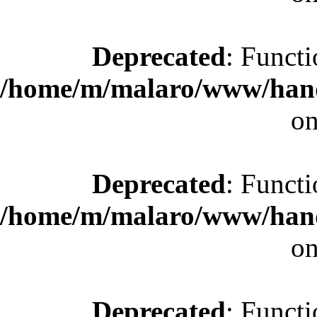
Deprecated
: Functi
/home/m/malaro/www/hande
on
Deprecated
: Functi
/home/m/malaro/www/hande
on
Deprecated
: Functi