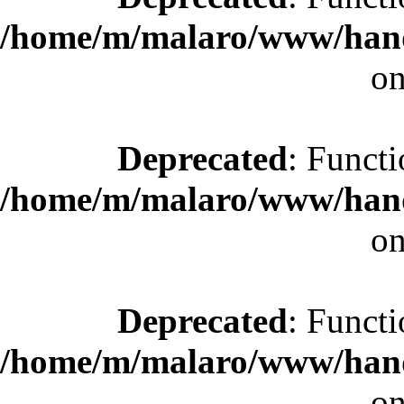
/home/m/malaro/www/hande
on
Deprecated
: Functi
/home/m/malaro/www/hande
on
Deprecated
: Functi
/home/m/malaro/www/hande
on