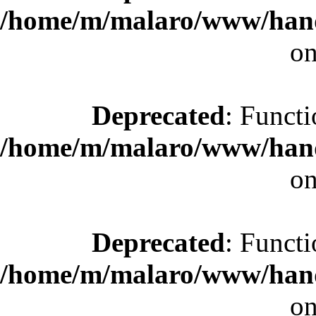
/home/m/malaro/www/hande
on
Deprecated
: Functi
/home/m/malaro/www/hande
on
Deprecated
: Functi
/home/m/malaro/www/hande
on