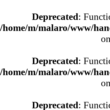
Deprecated
: Functi
/home/m/malaro/www/hande
on
Deprecated
: Functi
/home/m/malaro/www/hande
on
Deprecated
: Functi