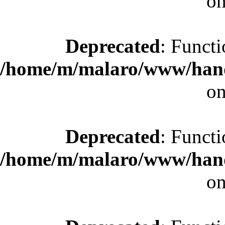
on
Deprecated
: Functi
/home/m/malaro/www/hande
on
Deprecated
: Functi
/home/m/malaro/www/hande
on