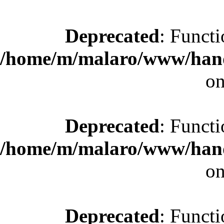
Deprecated
: Functi
/home/m/malaro/www/hande
on
Deprecated
: Functi
/home/m/malaro/www/hande
on
Deprecated
: Functi