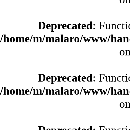
Deprecated
: Functi
/home/m/malaro/www/hande
on
Deprecated
: Functi
/home/m/malaro/www/hande
on
Deprecated
: Functi