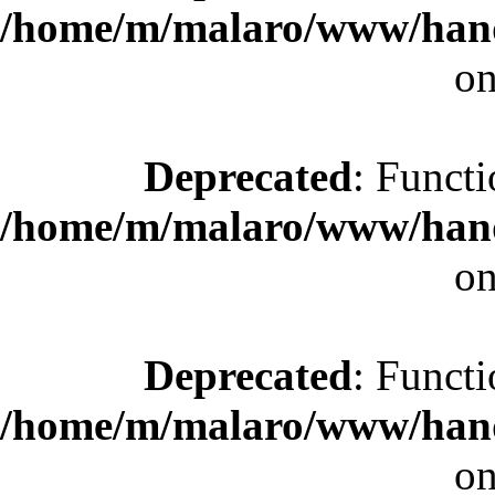
/home/m/malaro/www/hande
on
Deprecated
: Functi
/home/m/malaro/www/hande
on
Deprecated
: Functi
/home/m/malaro/www/hande
on