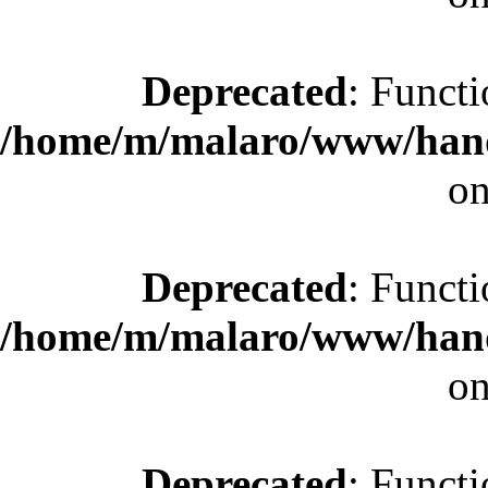
Deprecated
: Functi
/home/m/malaro/www/hande
on
Deprecated
: Functi
/home/m/malaro/www/hande
on
Deprecated
: Functi