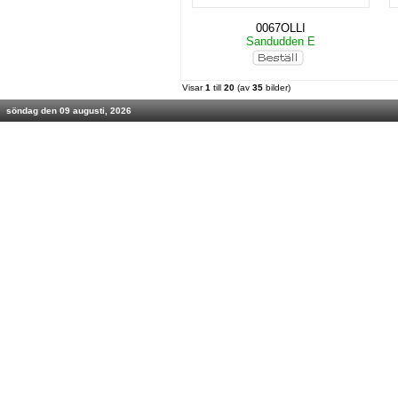
0067OLLI
Sandudden E
Visar
1
till
20
(av
35
bilder)
söndag den 09 augusti, 2026