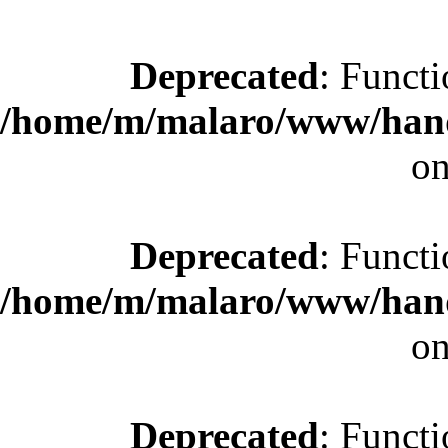
Deprecated
: Functi
/home/m/malaro/www/hande
on
Deprecated
: Functi
/home/m/malaro/www/hande
on
Deprecated
: Functi