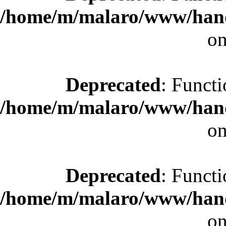
/home/m/malaro/www/hande
on
Deprecated
: Functi
/home/m/malaro/www/hande
on
Deprecated
: Functi
/home/m/malaro/www/hande
on