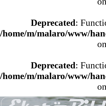
on
Deprecated
: Functi
/home/m/malaro/www/hande
on
Deprecated
: Functi
/home/m/malaro/www/hande
on