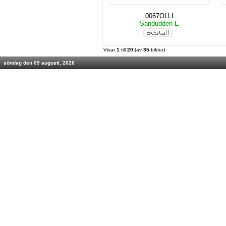
0067OLLI
Sandudden E
Visar
1
till
20
(av
35
bilder)
söndag den 09 augusti, 2026