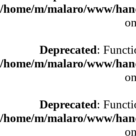
/home/m/malaro/www/hande
on
Deprecated
: Functi
/home/m/malaro/www/hande
on
Deprecated
: Functi
/home/m/malaro/www/hande
on