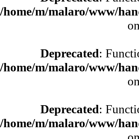
/home/m/malaro/www/hande
on
Deprecated
: Functi
/home/m/malaro/www/hande
on
Deprecated
: Functi
/home/m/malaro/www/hande
on