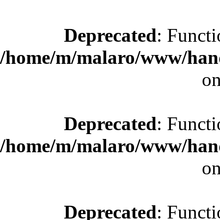
Deprecated
: Functi
/home/m/malaro/www/hande
on
Deprecated
: Functi
/home/m/malaro/www/hande
on
Deprecated
: Functi