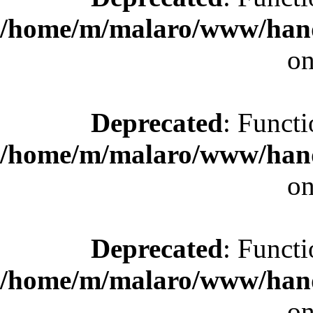
/home/m/malaro/www/hande
on
Deprecated
: Functi
/home/m/malaro/www/hande
on
Deprecated
: Functi
/home/m/malaro/www/hande
on