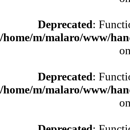
Deprecated
: Functi
/home/m/malaro/www/hande
on
Deprecated
: Functi
/home/m/malaro/www/hande
on
Deprecated
: Functi