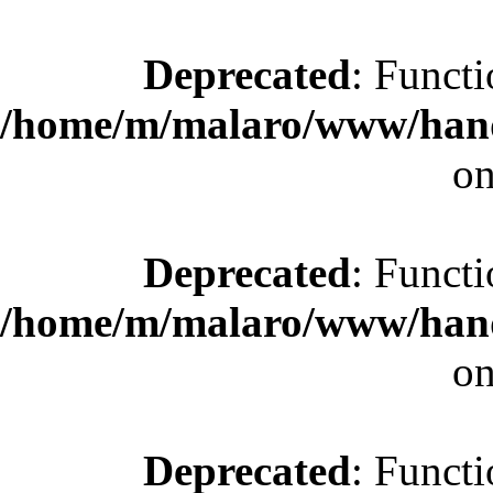
Deprecated
: Functi
/home/m/malaro/www/hande
on
Deprecated
: Functi
/home/m/malaro/www/hande
on
Deprecated
: Functi