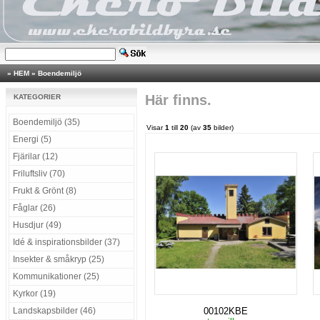
»
HEM
»
Boendemiljö
Här finns.
KATEGORIER
Boendemiljö (35)
Visar
1
till
20
(av
35
bilder)
Energi (5)
Fjärilar (12)
Friluftsliv (70)
Frukt & Grönt (8)
Fåglar (26)
Husdjur (49)
Idé & inspirationsbilder (37)
Insekter & småkryp (25)
Kommunikationer (25)
Kyrkor (19)
Landskapsbilder (46)
00102KBE