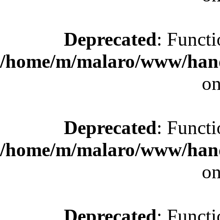
Deprecated
: Functi
/home/m/malaro/www/hande
on
Deprecated
: Functi
/home/m/malaro/www/hande
on
Deprecated
: Functi