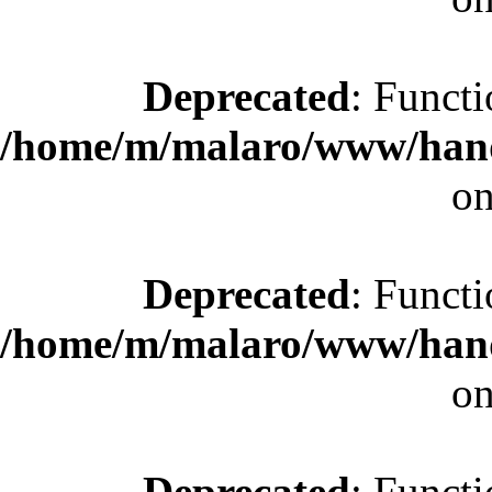
Deprecated
: Functi
/home/m/malaro/www/hande
on
Deprecated
: Functi
/home/m/malaro/www/hande
on
Deprecated
: Functi