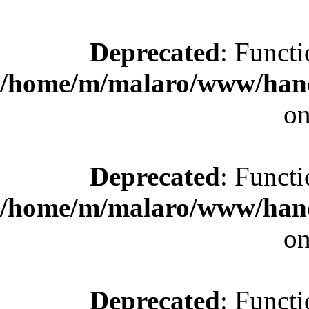
Deprecated
: Functi
/home/m/malaro/www/hande
on
Deprecated
: Functi
/home/m/malaro/www/hande
on
Deprecated
: Functi