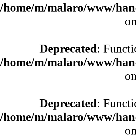
/home/m/malaro/www/hande
on
Deprecated
: Functi
/home/m/malaro/www/hande
on
Deprecated
: Functi
/home/m/malaro/www/hande
on