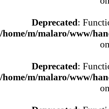
on
Deprecated
: Functi
/home/m/malaro/www/hande
on
Deprecated
: Functi
/home/m/malaro/www/hande
on