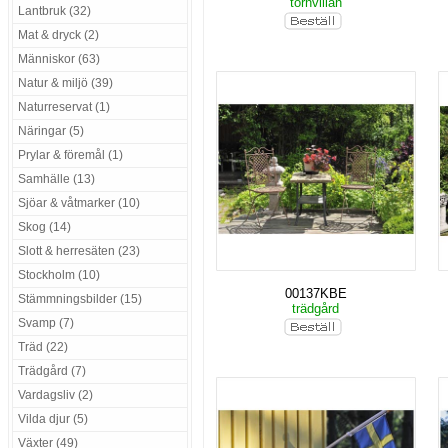
tornvillan
Lantbruk (32)
Mat & dryck (2)
Människor (63)
Natur & miljö (39)
Naturreservat (1)
Näringar (5)
Prylar & föremål (1)
Samhälle (13)
Sjöar & våtmarker (10)
Skog (14)
Slott & herresäten (23)
Stockholm (10)
00137KBE
Stämmningsbilder (15)
trädgård
Svamp (7)
Träd (22)
Trädgård (7)
Vardagsliv (2)
Vilda djur (5)
Växter (49)