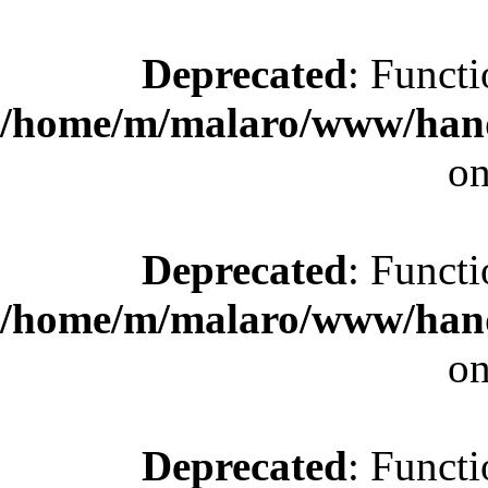
Deprecated
: Functi
/home/m/malaro/www/hande
on
Deprecated
: Functi
/home/m/malaro/www/hande
on
Deprecated
: Functi