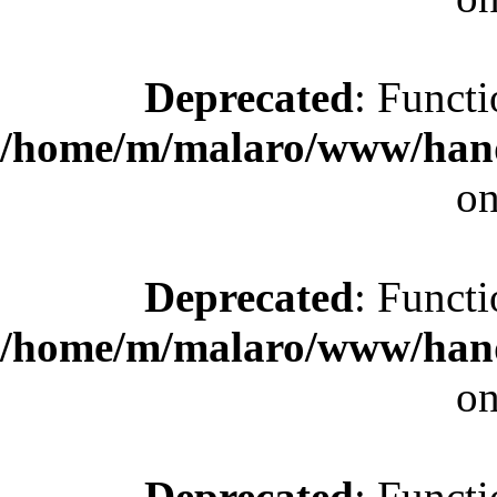
Deprecated
: Functi
/home/m/malaro/www/hande
on
Deprecated
: Functi
/home/m/malaro/www/hande
on
Deprecated
: Functi