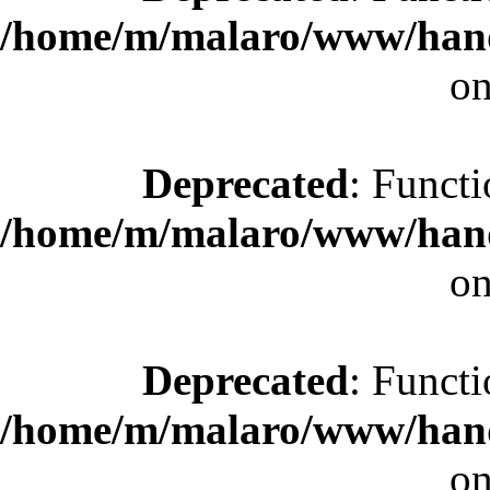
/home/m/malaro/www/hande
on
Deprecated
: Functi
/home/m/malaro/www/hande
on
Deprecated
: Functi
/home/m/malaro/www/hande
on