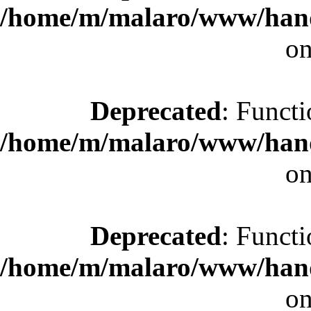
/home/m/malaro/www/hande
on
Deprecated
: Functi
/home/m/malaro/www/hande
on
Deprecated
: Functi
/home/m/malaro/www/hande
on