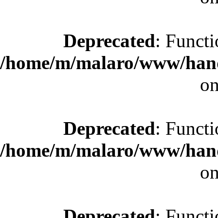
Deprecated
: Functi
/home/m/malaro/www/hande
on
Deprecated
: Functi
/home/m/malaro/www/hande
on
Deprecated
: Functi