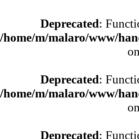
Deprecated
: Functi
/home/m/malaro/www/hande
on
Deprecated
: Functi
/home/m/malaro/www/hande
on
Deprecated
: Functi