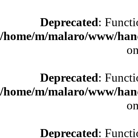
Deprecated
: Functi
/home/m/malaro/www/hande
on
Deprecated
: Functi
/home/m/malaro/www/hande
on
Deprecated
: Functi