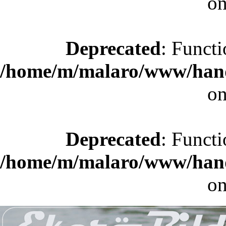
on
Deprecated
: Functi
/home/m/malaro/www/hande
on
Deprecated
: Functi
/home/m/malaro/www/hande
on