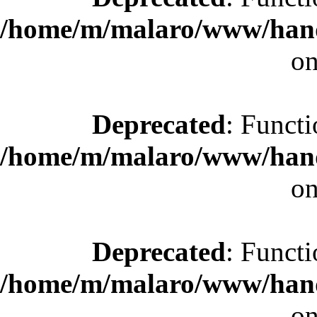
/home/m/malaro/www/hande
on
Deprecated
: Functi
/home/m/malaro/www/hande
on
Deprecated
: Functi
/home/m/malaro/www/hande
on