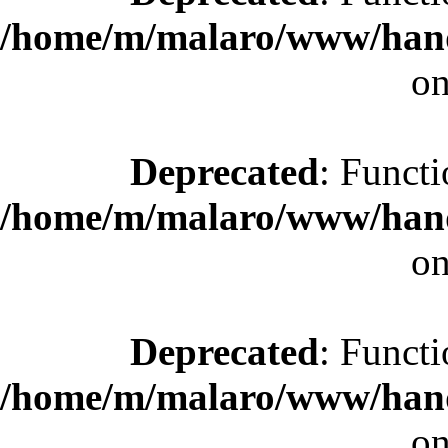
/home/m/malaro/www/hande
on
Deprecated
: Functi
/home/m/malaro/www/hande
on
Deprecated
: Functi
/home/m/malaro/www/hande
on