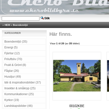
»
HEM
»
Boendemiljö
Här finns.
KATEGORIER
Boendemiljö (35)
Visar
1
till
20
(av
35
bilder)
Energi (5)
Fjärilar (12)
Friluftsliv (70)
Frukt & Grönt (8)
Fåglar (26)
Husdjur (49)
Idé & inspirationsbilder (37)
Insekter & småkryp (25)
Kommunikationer (25)
Kyrkor (19)
Landskapsbilder (46)
00102KBE