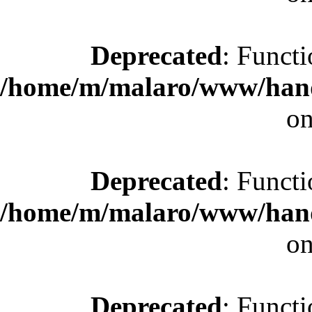
Deprecated
: Functi
/home/m/malaro/www/hande
on
Deprecated
: Functi
/home/m/malaro/www/hande
on
Deprecated
: Functi