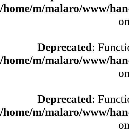
/home/m/malaro/www/hande
on
Deprecated
: Functi
/home/m/malaro/www/hande
on
Deprecated
: Functi
/home/m/malaro/www/hande
on