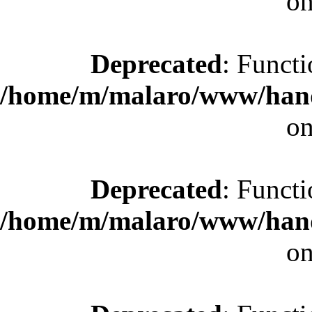
on
Deprecated
: Functi
/home/m/malaro/www/hande
on
Deprecated
: Functi
/home/m/malaro/www/hande
on