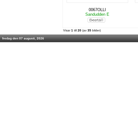
0067OLLI
Sandudden E
Visar
1
till
20
(av
35
bilder)
fredag den 07 augusti, 2026