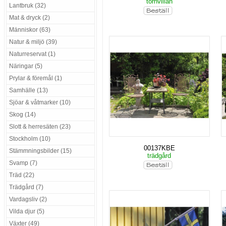
tornvillan
Lantbruk (32)
Mat & dryck (2)
Människor (63)
Natur & miljö (39)
Naturreservat (1)
Näringar (5)
Prylar & föremål (1)
Samhälle (13)
Sjöar & våtmarker (10)
Skog (14)
Slott & herresäten (23)
Stockholm (10)
00137KBE
Stämmningsbilder (15)
trädgård
Svamp (7)
Träd (22)
Trädgård (7)
Vardagsliv (2)
Vilda djur (5)
Växter (49)