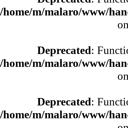
/home/m/malaro/www/hande
on
Deprecated
: Functi
/home/m/malaro/www/hande
on
Deprecated
: Functi
/home/m/malaro/www/hande
on