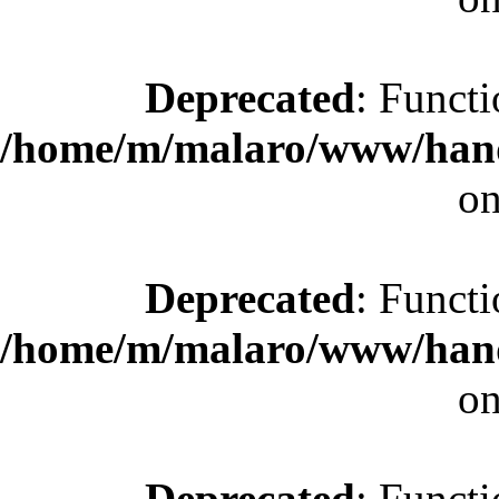
Deprecated
: Functi
/home/m/malaro/www/hande
on
Deprecated
: Functi
/home/m/malaro/www/hande
on
Deprecated
: Functi