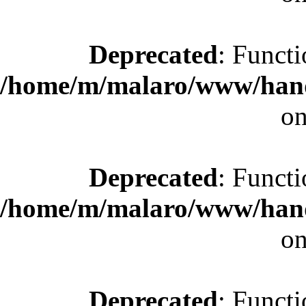
Deprecated
: Functi
/home/m/malaro/www/hande
on
Deprecated
: Functi
/home/m/malaro/www/hande
on
Deprecated
: Functi