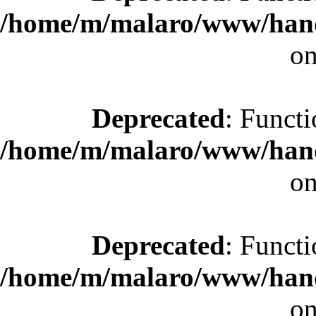
/home/m/malaro/www/hande
on
Deprecated
: Functi
/home/m/malaro/www/hande
on
Deprecated
: Functi
/home/m/malaro/www/hande
on