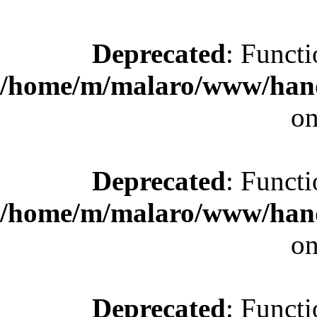
Deprecated
: Functi
/home/m/malaro/www/hande
on
Deprecated
: Functi
/home/m/malaro/www/hande
on
Deprecated
: Functi