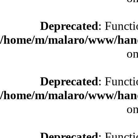
Deprecated
: Functi
/home/m/malaro/www/hande
on
Deprecated
: Functi
/home/m/malaro/www/hande
on
Deprecated
: Functi