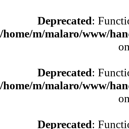
Deprecated
: Functi
/home/m/malaro/www/hande
on
Deprecated
: Functi
/home/m/malaro/www/hande
on
Deprecated
: Functi