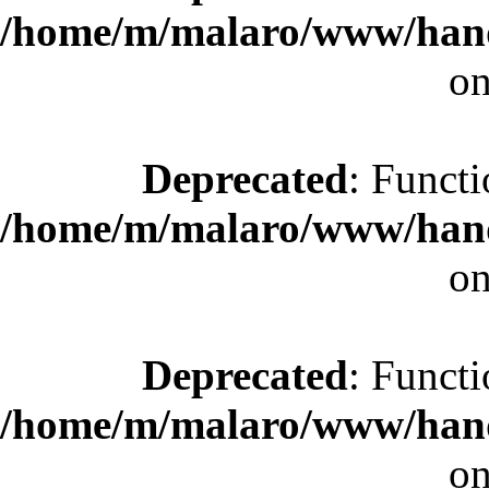
/home/m/malaro/www/hande
on
Deprecated
: Functi
/home/m/malaro/www/hande
on
Deprecated
: Functi
/home/m/malaro/www/hande
on