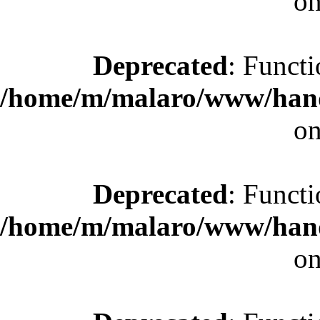
on
Deprecated
: Functi
/home/m/malaro/www/hande
on
Deprecated
: Functi
/home/m/malaro/www/hande
on