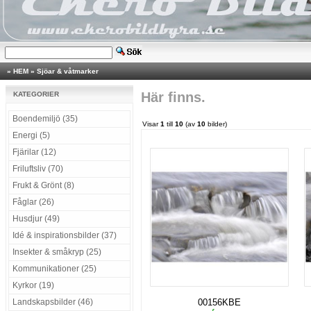
»
HEM
»
Sjöar & våtmarker
Här finns.
KATEGORIER
Boendemiljö (35)
Visar
1
till
10
(av
10
bilder)
Energi (5)
Fjärilar (12)
Friluftsliv (70)
Frukt & Grönt (8)
Fåglar (26)
Husdjur (49)
Idé & inspirationsbilder (37)
Insekter & småkryp (25)
Kommunikationer (25)
Kyrkor (19)
Landskapsbilder (46)
00156KBE