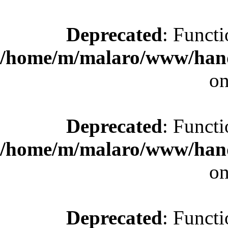
Deprecated
: Functi
/home/m/malaro/www/hande
on
Deprecated
: Functi
/home/m/malaro/www/hande
on
Deprecated
: Functi