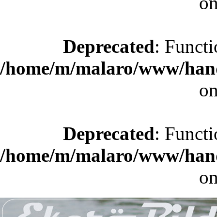
on
Deprecated
: Functi
/home/m/malaro/www/hande
on
Deprecated
: Functi
/home/m/malaro/www/hande
on