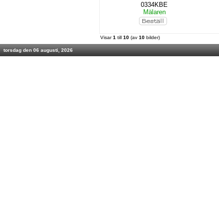
0334KBE
Mälaren
Visar
1
till
10
(av
10
bilder)
torsdag den 06 augusti, 2026