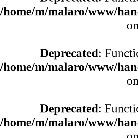
/home/m/malaro/www/hande
on
Deprecated
: Functi
/home/m/malaro/www/hande
on
Deprecated
: Functi
/home/m/malaro/www/hande
on