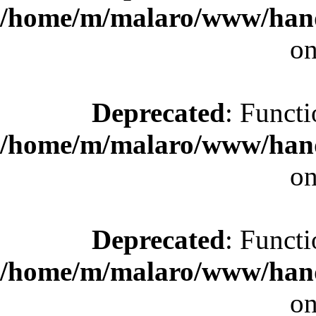
/home/m/malaro/www/hande
on
Deprecated
: Functi
/home/m/malaro/www/hande
on
Deprecated
: Functi
/home/m/malaro/www/hande
on