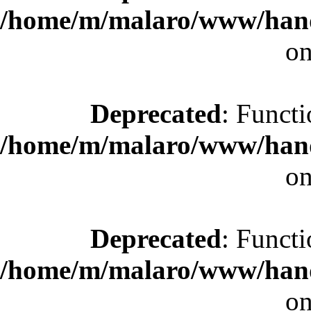
/home/m/malaro/www/hande
on
Deprecated
: Functi
/home/m/malaro/www/hande
on
Deprecated
: Functi
/home/m/malaro/www/hande
on