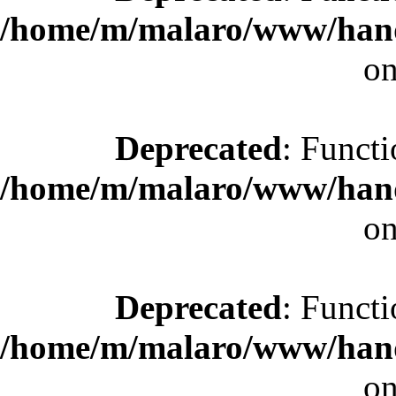
/home/m/malaro/www/hande
on
Deprecated
: Functi
/home/m/malaro/www/hande
on
Deprecated
: Functi
/home/m/malaro/www/hande
on