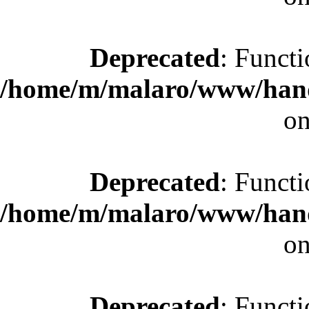
Deprecated
: Functi
/home/m/malaro/www/hande
on
Deprecated
: Functi
/home/m/malaro/www/hande
on
Deprecated
: Functi