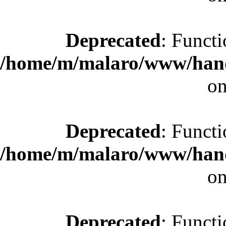
Deprecated
: Functi
/home/m/malaro/www/hande
on
Deprecated
: Functi
/home/m/malaro/www/hande
on
Deprecated
: Functi