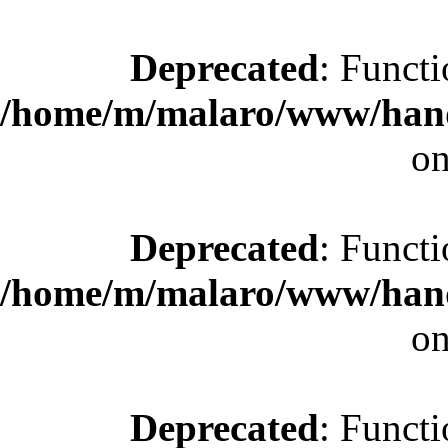
Deprecated
: Functi
/home/m/malaro/www/hande
on
Deprecated
: Functi
/home/m/malaro/www/hande
on
Deprecated
: Functi