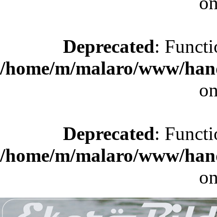
on
Deprecated
: Functi
/home/m/malaro/www/hande
on
Deprecated
: Functi
/home/m/malaro/www/hande
on