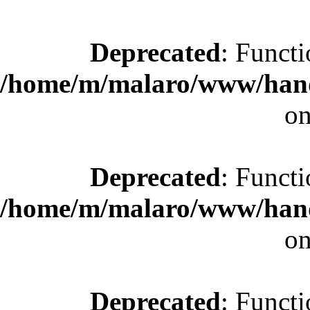
Deprecated
: Functi
/home/m/malaro/www/hande
on
Deprecated
: Functi
/home/m/malaro/www/hande
on
Deprecated
: Functi