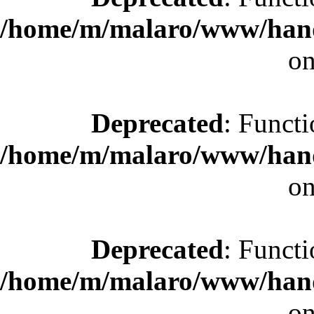
/home/m/malaro/www/hande
on
Deprecated
: Functi
/home/m/malaro/www/hande
on
Deprecated
: Functi
/home/m/malaro/www/hande
on