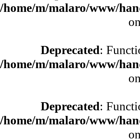
/home/m/malaro/www/hande
on
Deprecated
: Functi
/home/m/malaro/www/hande
on
Deprecated
: Functi
/home/m/malaro/www/hande
on