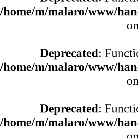
/home/m/malaro/www/hande
on
Deprecated
: Functi
/home/m/malaro/www/hande
on
Deprecated
: Functi
/home/m/malaro/www/hande
on