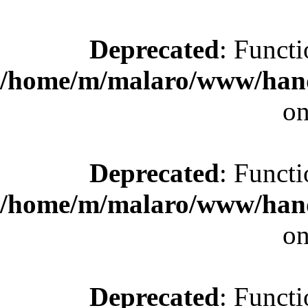
Deprecated
: Functi
/home/m/malaro/www/hande
on
Deprecated
: Functi
/home/m/malaro/www/hande
on
Deprecated
: Functi