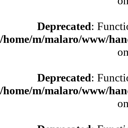
on
Deprecated
: Functi
/home/m/malaro/www/hande
on
Deprecated
: Functi
/home/m/malaro/www/hande
on