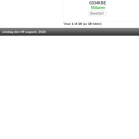
0334KBE
Mälaren
Visar
1
till
10
(av
10
bilder)
söndag den 09 augusti, 2026