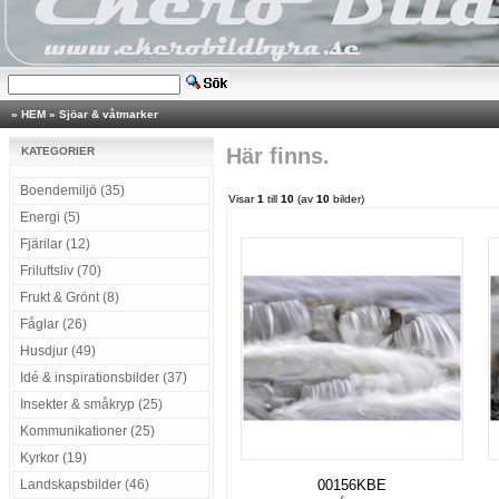
»
HEM
»
Sjöar & våtmarker
Här finns.
KATEGORIER
Boendemiljö (35)
Visar
1
till
10
(av
10
bilder)
Energi (5)
Fjärilar (12)
Friluftsliv (70)
Frukt & Grönt (8)
Fåglar (26)
Husdjur (49)
Idé & inspirationsbilder (37)
Insekter & småkryp (25)
Kommunikationer (25)
Kyrkor (19)
Landskapsbilder (46)
00156KBE