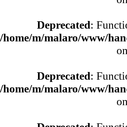
Deprecated
: Functi
/home/m/malaro/www/hande
on
Deprecated
: Functi
/home/m/malaro/www/hande
on
Deprecated
: Functi