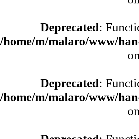
Deprecated
: Functi
/home/m/malaro/www/hande
on
Deprecated
: Functi
/home/m/malaro/www/hande
on
Deprecated
: Functi