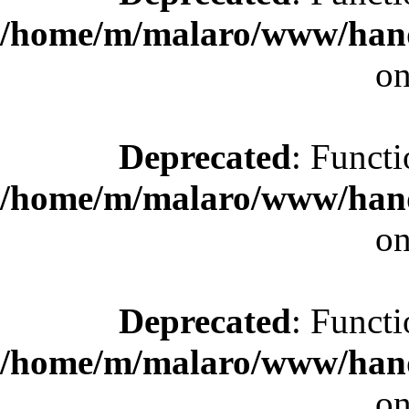
/home/m/malaro/www/hande
on
Deprecated
: Functi
/home/m/malaro/www/hande
on
Deprecated
: Functi
/home/m/malaro/www/hande
on