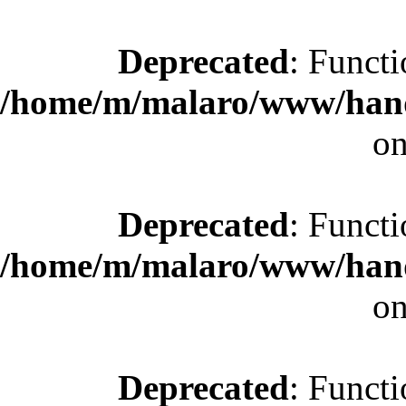
Deprecated
: Functi
/home/m/malaro/www/hande
on
Deprecated
: Functi
/home/m/malaro/www/hande
on
Deprecated
: Functi