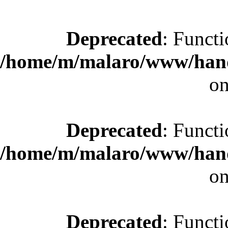
Deprecated
: Functi
/home/m/malaro/www/hande
on
Deprecated
: Functi
/home/m/malaro/www/hande
on
Deprecated
: Functi