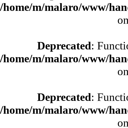
/home/m/malaro/www/hande
on
Deprecated
: Functi
/home/m/malaro/www/hande
on
Deprecated
: Functi
/home/m/malaro/www/hande
on