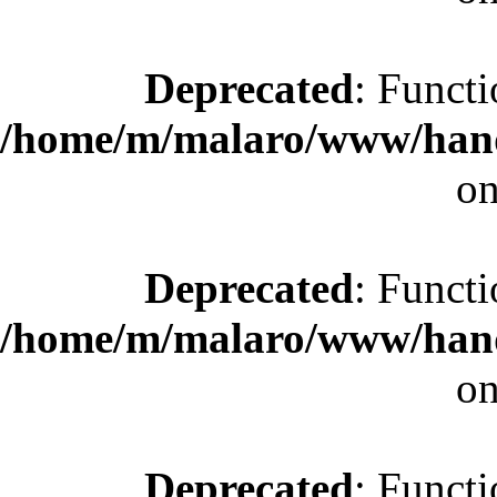
Deprecated
: Functi
/home/m/malaro/www/hande
on
Deprecated
: Functi
/home/m/malaro/www/hande
on
Deprecated
: Functi