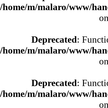
/home/m/malaro/www/hande
on
Deprecated
: Functi
/home/m/malaro/www/hande
on
Deprecated
: Functi
/home/m/malaro/www/hande
on