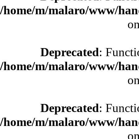
/home/m/malaro/www/hande
on
Deprecated
: Functi
/home/m/malaro/www/hande
on
Deprecated
: Functi
/home/m/malaro/www/hande
on