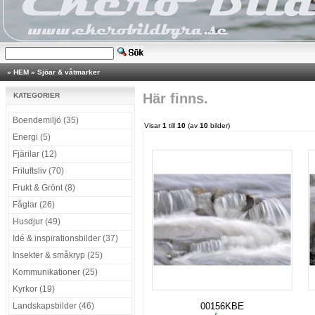
»
HEM
»
Sjöar & våtmarker
Här finns.
KATEGORIER
Boendemiljö (35)
Visar
1
till
10
(av
10
bilder)
Energi (5)
Fjärilar (12)
Friluftsliv (70)
Frukt & Grönt (8)
Fåglar (26)
Husdjur (49)
Idé & inspirationsbilder (37)
Insekter & småkryp (25)
Kommunikationer (25)
Kyrkor (19)
Landskapsbilder (46)
00156KBE