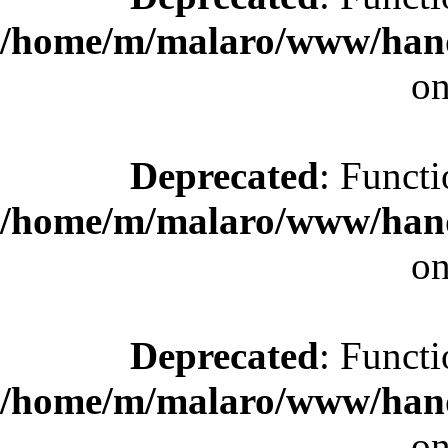
/home/m/malaro/www/hande
on
Deprecated
: Functi
/home/m/malaro/www/hande
on
Deprecated
: Functi
/home/m/malaro/www/hande
on