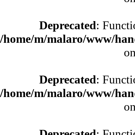
Deprecated
: Functi
/home/m/malaro/www/hande
on
Deprecated
: Functi
/home/m/malaro/www/hande
on
Deprecated
: Functi