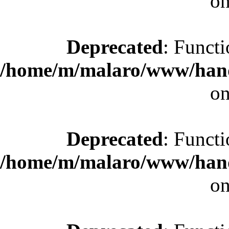
on
Deprecated
: Functi
/home/m/malaro/www/hande
on
Deprecated
: Functi
/home/m/malaro/www/hande
on