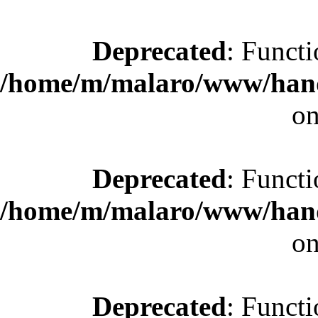
Deprecated
: Functi
/home/m/malaro/www/hande
on
Deprecated
: Functi
/home/m/malaro/www/hande
on
Deprecated
: Functi