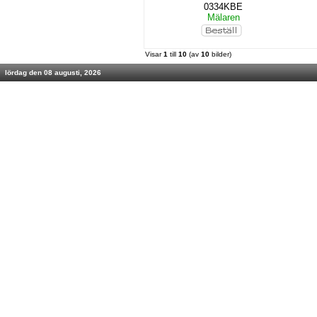
0334KBE
Mälaren
Visar
1
till
10
(av
10
bilder)
lördag den 08 augusti, 2026