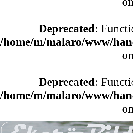
on
Deprecated
: Functi
/home/m/malaro/www/hande
on
Deprecated
: Functi
/home/m/malaro/www/hande
on