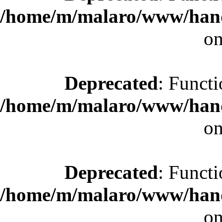
/home/m/malaro/www/hande
on
Deprecated
: Functi
/home/m/malaro/www/hande
on
Deprecated
: Functi
/home/m/malaro/www/hande
on