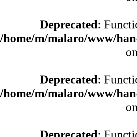
Deprecated
: Functi
/home/m/malaro/www/hande
on
Deprecated
: Functi
/home/m/malaro/www/hande
on
Deprecated
: Functi