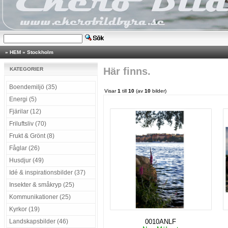
»
HEM
»
Stockholm
Här finns.
KATEGORIER
Boendemiljö (35)
Visar
1
till
10
(av
10
bilder)
Energi (5)
Fjärilar (12)
Friluftsliv (70)
Frukt & Grönt (8)
Fåglar (26)
Husdjur (49)
Idé & inspirationsbilder (37)
Insekter & småkryp (25)
Kommunikationer (25)
Kyrkor (19)
Landskapsbilder (46)
0010ANLF