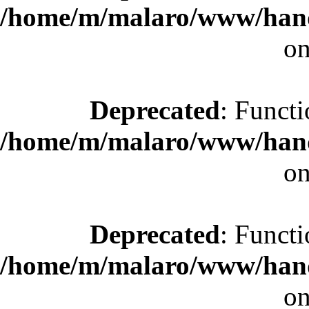
/home/m/malaro/www/hande
on
Deprecated
: Functi
/home/m/malaro/www/hande
on
Deprecated
: Functi
/home/m/malaro/www/hande
on