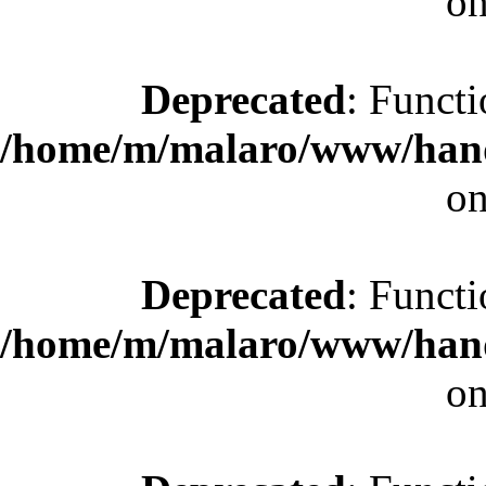
on
Deprecated
: Functi
/home/m/malaro/www/hande
on
Deprecated
: Functi
/home/m/malaro/www/hande
on