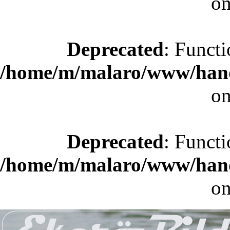
on
Deprecated
: Functi
/home/m/malaro/www/hande
on
Deprecated
: Functi
/home/m/malaro/www/hande
on