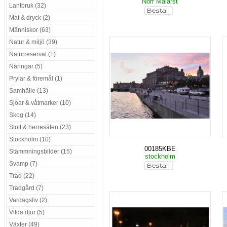
Norr Mälarst
Lantbruk (32)
Mat & dryck (2)
Människor (63)
Natur & miljö (39)
Naturreservat (1)
Näringar (5)
Prylar & föremål (1)
Samhälle (13)
Sjöar & våtmarker (10)
Skog (14)
Slott & herresäten (23)
Stockholm (10)
00185KBE
Stämmningsbilder (15)
stockholm
Svamp (7)
Träd (22)
Trädgård (7)
Vardagsliv (2)
Vilda djur (5)
Växter (49)