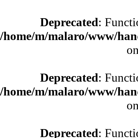
Deprecated
: Functi
/home/m/malaro/www/hande
on
Deprecated
: Functi
/home/m/malaro/www/hande
on
Deprecated
: Functi