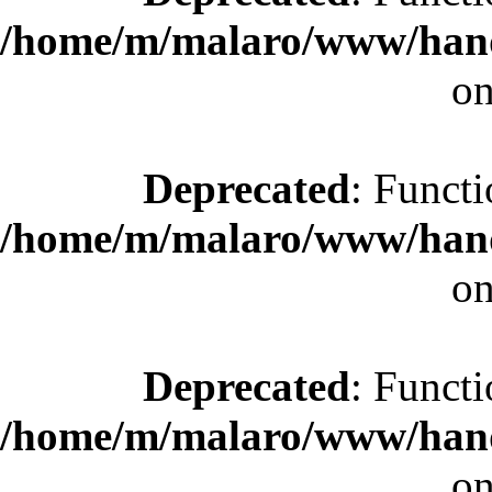
/home/m/malaro/www/hande
on
Deprecated
: Functi
/home/m/malaro/www/hande
on
Deprecated
: Functi
/home/m/malaro/www/hande
on