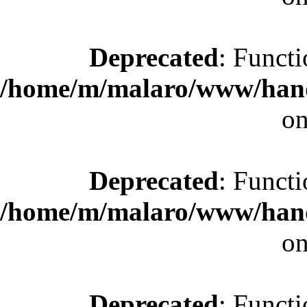
Deprecated
: Functi
/home/m/malaro/www/hande
on
Deprecated
: Functi
/home/m/malaro/www/hande
on
Deprecated
: Functi