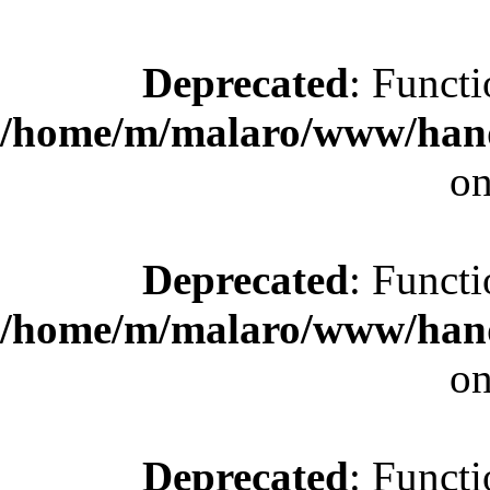
Deprecated
: Functi
/home/m/malaro/www/hande
on
Deprecated
: Functi
/home/m/malaro/www/hande
on
Deprecated
: Functi