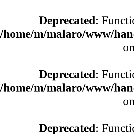
Deprecated
: Functi
/home/m/malaro/www/hande
on
Deprecated
: Functi
/home/m/malaro/www/hande
on
Deprecated
: Functi