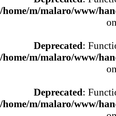
/home/m/malaro/www/hande
on
Deprecated
: Functi
/home/m/malaro/www/hande
on
Deprecated
: Functi
/home/m/malaro/www/hande
on