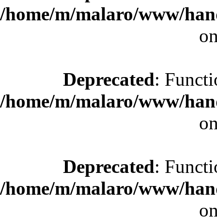
/home/m/malaro/www/hande
on
Deprecated
: Functi
/home/m/malaro/www/hande
on
Deprecated
: Functi
/home/m/malaro/www/hande
on