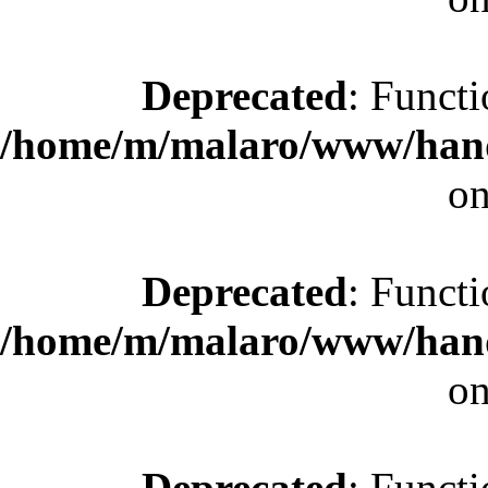
Deprecated
: Functi
/home/m/malaro/www/hande
on
Deprecated
: Functi
/home/m/malaro/www/hande
on
Deprecated
: Functi