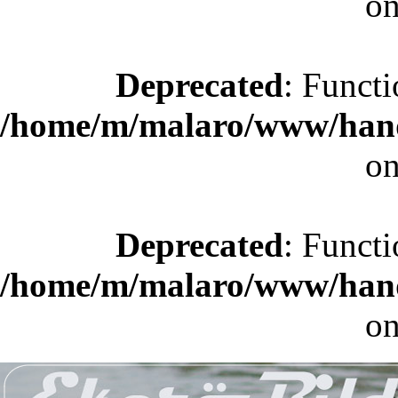
on
Deprecated
: Functi
/home/m/malaro/www/hande
on
Deprecated
: Functi
/home/m/malaro/www/hande
on