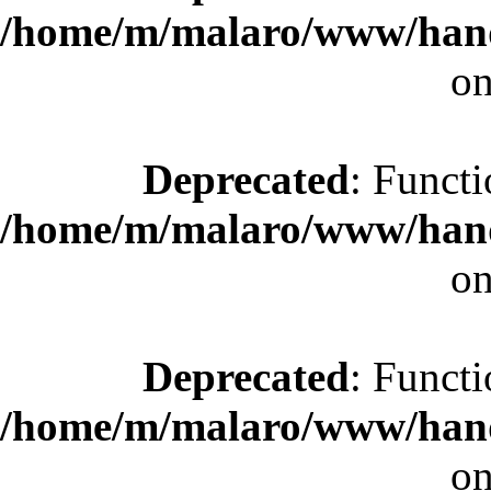
/home/m/malaro/www/hande
on
Deprecated
: Functi
/home/m/malaro/www/hande
on
Deprecated
: Functi
/home/m/malaro/www/hande
on