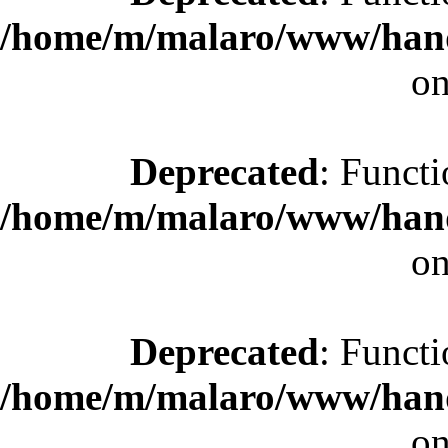
/home/m/malaro/www/hande
on
Deprecated
: Functi
/home/m/malaro/www/hande
on
Deprecated
: Functi
/home/m/malaro/www/hande
on