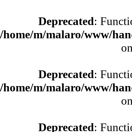
Deprecated
: Functi
/home/m/malaro/www/hande
on
Deprecated
: Functi
/home/m/malaro/www/hande
on
Deprecated
: Functi