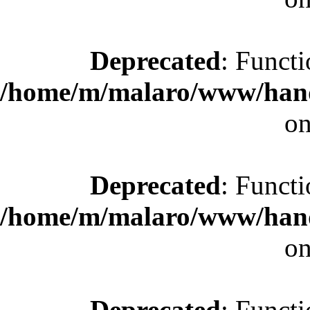
Deprecated
: Functi
/home/m/malaro/www/hande
on
Deprecated
: Functi
/home/m/malaro/www/hande
on
Deprecated
: Functi