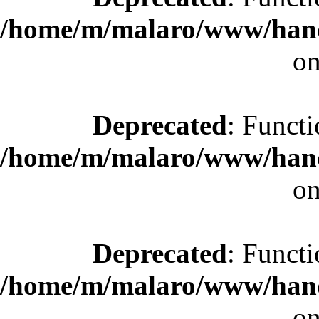
/home/m/malaro/www/hande
on
Deprecated
: Functi
/home/m/malaro/www/hande
on
Deprecated
: Functi
/home/m/malaro/www/hande
on