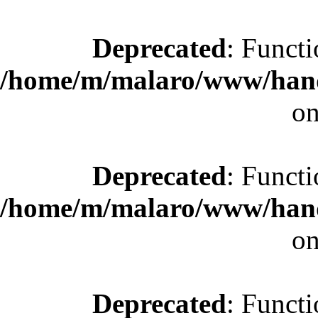
Deprecated
: Functi
/home/m/malaro/www/hande
on
Deprecated
: Functi
/home/m/malaro/www/hande
on
Deprecated
: Functi