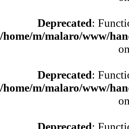
Deprecated
: Functi
/home/m/malaro/www/hande
on
Deprecated
: Functi
/home/m/malaro/www/hande
on
Deprecated
: Functi