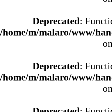
Deprecated
: Functi
/home/m/malaro/www/hande
on
Deprecated
: Functi
/home/m/malaro/www/hande
on
Deprecated
: Functi