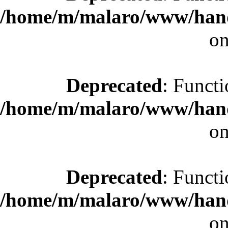
/home/m/malaro/www/hande
on
Deprecated
: Functi
/home/m/malaro/www/hande
on
Deprecated
: Functi
/home/m/malaro/www/hande
on