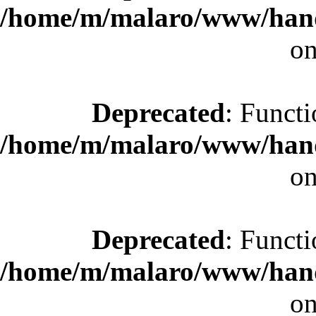
/home/m/malaro/www/hande
on
Deprecated
: Functi
/home/m/malaro/www/hande
on
Deprecated
: Functi
/home/m/malaro/www/hande
on