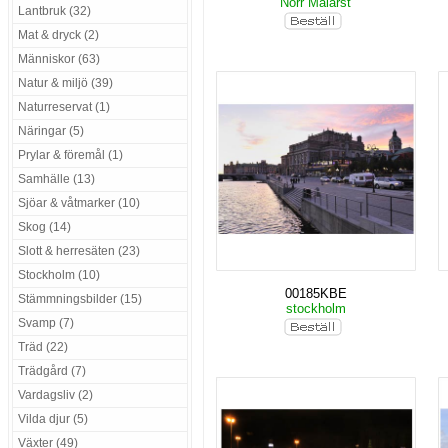
Norr Mälarst
Lantbruk (32)
Mat & dryck (2)
Människor (63)
Natur & miljö (39)
Naturreservat (1)
Näringar (5)
Prylar & föremål (1)
Samhälle (13)
Sjöar & våtmarker (10)
Skog (14)
Slott & herresäten (23)
Stockholm (10)
00185KBE
Stämmningsbilder (15)
stockholm
Svamp (7)
Träd (22)
Trädgård (7)
Vardagsliv (2)
Vilda djur (5)
Växter (49)