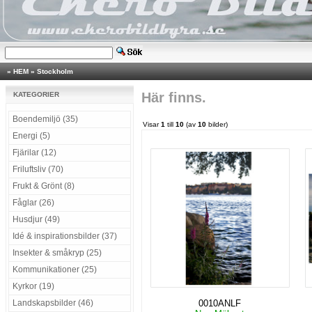
»
HEM
»
Stockholm
Här finns.
KATEGORIER
Boendemiljö (35)
Visar
1
till
10
(av
10
bilder)
Energi (5)
Fjärilar (12)
Friluftsliv (70)
Frukt & Grönt (8)
Fåglar (26)
Husdjur (49)
Idé & inspirationsbilder (37)
Insekter & småkryp (25)
Kommunikationer (25)
Kyrkor (19)
Landskapsbilder (46)
0010ANLF