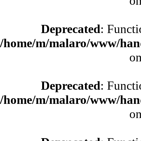
on
Deprecated
: Functi
/home/m/malaro/www/hande
on
Deprecated
: Functi
/home/m/malaro/www/hande
on