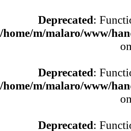
Deprecated
: Functi
/home/m/malaro/www/hande
on
Deprecated
: Functi
/home/m/malaro/www/hande
on
Deprecated
: Functi