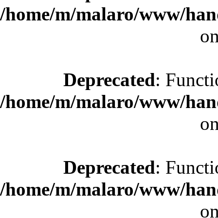
/home/m/malaro/www/hande
on
Deprecated
: Functi
/home/m/malaro/www/hande
on
Deprecated
: Functi
/home/m/malaro/www/hande
on