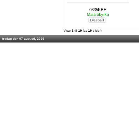
0335KBE
Mälarökyrka
Visar
1
till
19
(av
19
bilder)
fredag den 07 augusti, 2026