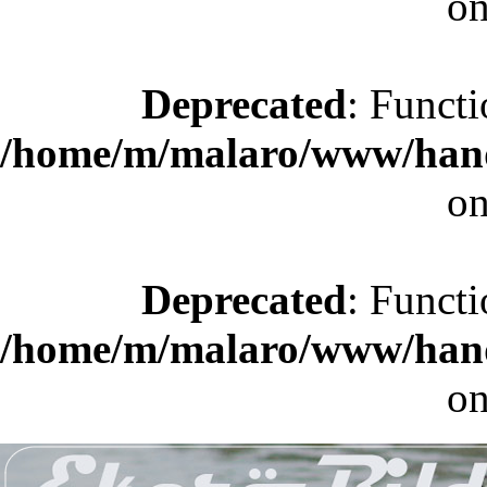
on
Deprecated
: Functi
/home/m/malaro/www/hande
on
Deprecated
: Functi
/home/m/malaro/www/hande
on