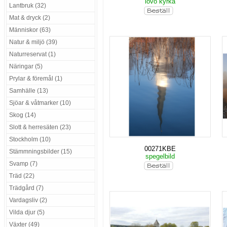
lovö kyrka
Lantbruk (32)
Mat & dryck (2)
Människor (63)
Natur & miljö (39)
Naturreservat (1)
Näringar (5)
Prylar & föremål (1)
Samhälle (13)
Sjöar & våtmarker (10)
Skog (14)
Slott & herresäten (23)
Stockholm (10)
00271KBE
Stämmningsbilder (15)
spegelbild
Svamp (7)
Träd (22)
Trädgård (7)
Vardagsliv (2)
Vilda djur (5)
Växter (49)