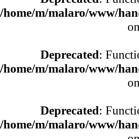
/home/m/malaro/www/hande
on
Deprecated
: Functi
/home/m/malaro/www/hande
on
Deprecated
: Functi
/home/m/malaro/www/hande
on