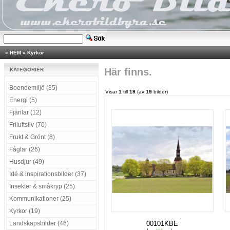
»
HEM
»
Kyrkor
Här finns.
KATEGORIER
Boendemiljö (35)
Visar
1
till
19
(av
19
bilder)
Energi (5)
Fjärilar (12)
Friluftsliv (70)
Frukt & Grönt (8)
Fåglar (26)
Husdjur (49)
Idé & inspirationsbilder (37)
Insekter & småkryp (25)
Kommunikationer (25)
Kyrkor (19)
Landskapsbilder (46)
00101KBE