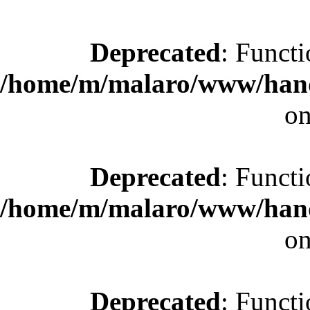
Deprecated
: Functi
/home/m/malaro/www/hande
on
Deprecated
: Functi
/home/m/malaro/www/hande
on
Deprecated
: Functi