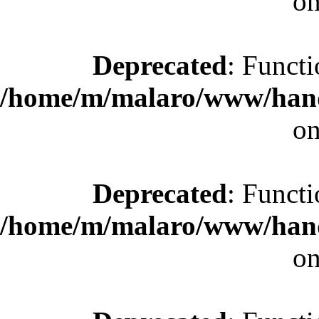
on
Deprecated
: Functi
/home/m/malaro/www/hande
on
Deprecated
: Functi
/home/m/malaro/www/hande
on