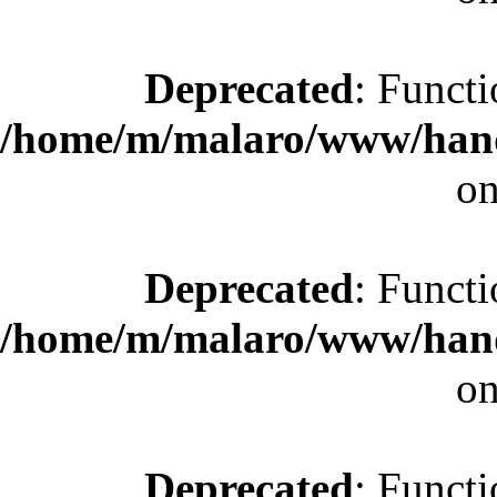
Deprecated
: Functi
/home/m/malaro/www/hande
on
Deprecated
: Functi
/home/m/malaro/www/hande
on
Deprecated
: Functi