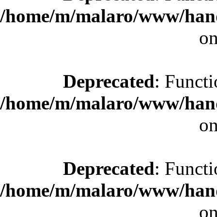
/home/m/malaro/www/hande
on
Deprecated
: Functi
/home/m/malaro/www/hande
on
Deprecated
: Functi
/home/m/malaro/www/hande
on