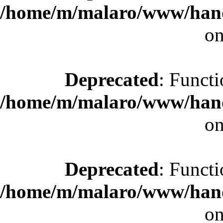
/home/m/malaro/www/hande
on
Deprecated
: Functi
/home/m/malaro/www/hande
on
Deprecated
: Functi
/home/m/malaro/www/hande
on