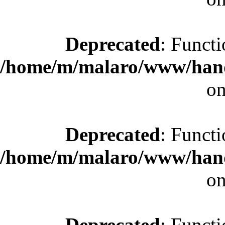
Deprecated
: Functi
/home/m/malaro/www/hande
on
Deprecated
: Functi
/home/m/malaro/www/hande
on
Deprecated
: Functi