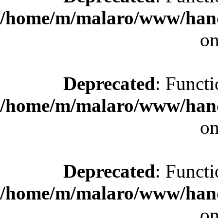
/home/m/malaro/www/hande
on
Deprecated
: Functi
/home/m/malaro/www/hande
on
Deprecated
: Functi
/home/m/malaro/www/hande
on