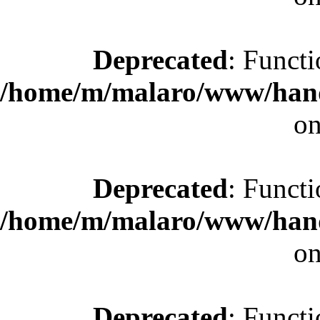
Deprecated
: Functi
/home/m/malaro/www/hande
on
Deprecated
: Functi
/home/m/malaro/www/hande
on
Deprecated
: Functi