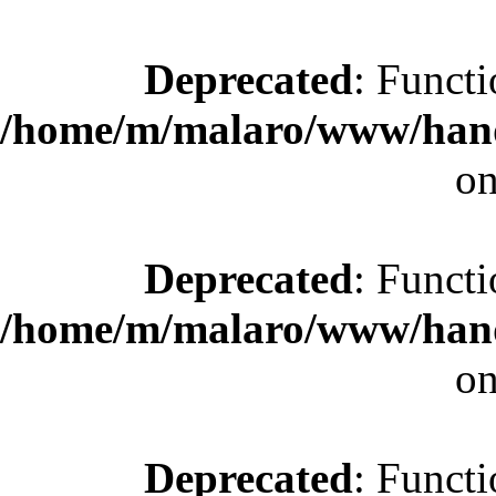
Deprecated
: Functi
/home/m/malaro/www/hande
on
Deprecated
: Functi
/home/m/malaro/www/hande
on
Deprecated
: Functi