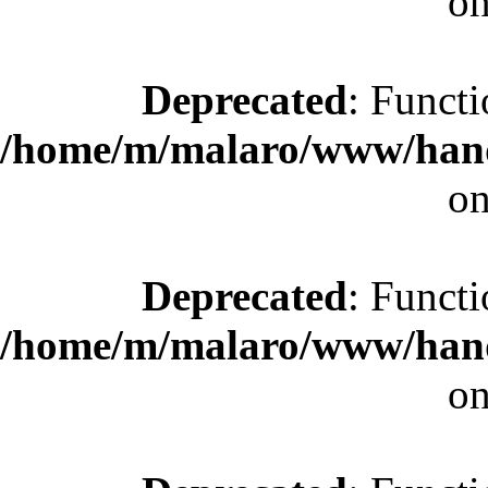
on
Deprecated
: Functi
/home/m/malaro/www/hande
on
Deprecated
: Functi
/home/m/malaro/www/hande
on