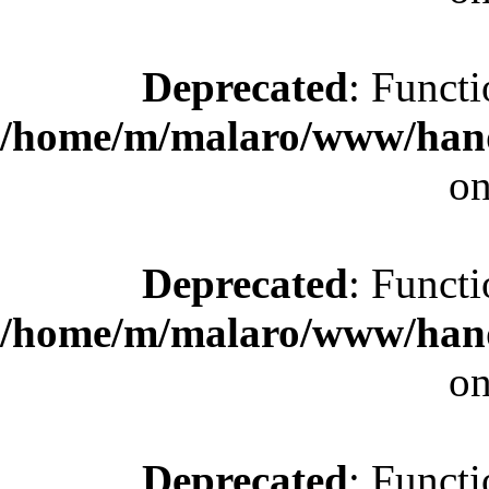
Deprecated
: Functi
/home/m/malaro/www/hande
on
Deprecated
: Functi
/home/m/malaro/www/hande
on
Deprecated
: Functi