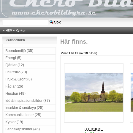
»
HEM
»
Kyrkor
Här finns.
KATEGORIER
Boendemiljö (35)
Visar
1
till
19
(av
19
bilder)
Energi (5)
Fjärilar (12)
Friluftsliv (70)
Frukt & Grönt (8)
Fåglar (26)
Husdjur (49)
Idé & inspirationsbilder (37)
Insekter & småkryp (25)
Kommunikationer (25)
Kyrkor (19)
Landskapsbilder (46)
00101KBE