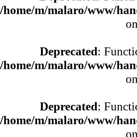
/home/m/malaro/www/hande
on
Deprecated
: Functi
/home/m/malaro/www/hande
on
Deprecated
: Functi
/home/m/malaro/www/hande
on