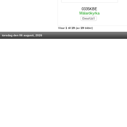
0335KBE
Mälarökyrka
Visar
1
till
19
(av
19
bilder)
torsdag den 06 augusti, 2026