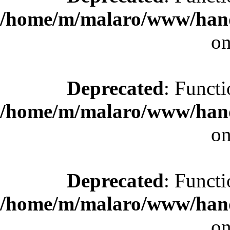
/home/m/malaro/www/hande
on
Deprecated
: Functi
/home/m/malaro/www/hande
on
Deprecated
: Functi
/home/m/malaro/www/hande
on