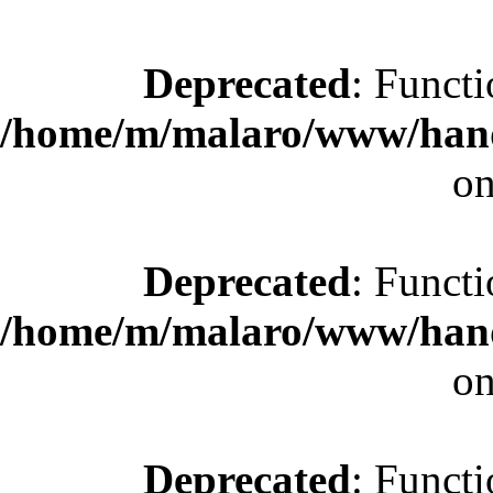
Deprecated
: Functi
/home/m/malaro/www/hande
on
Deprecated
: Functi
/home/m/malaro/www/hande
on
Deprecated
: Functi