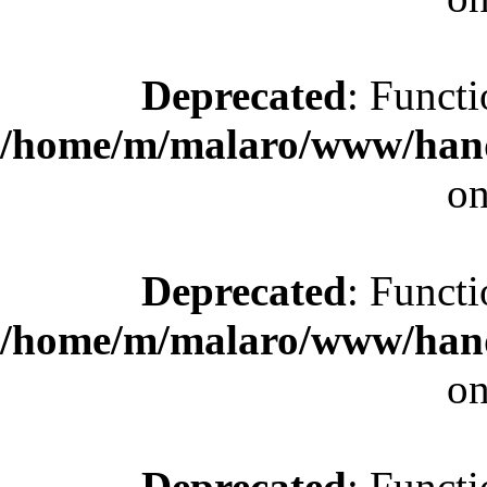
Deprecated
: Functi
/home/m/malaro/www/hande
on
Deprecated
: Functi
/home/m/malaro/www/hande
on
Deprecated
: Functi