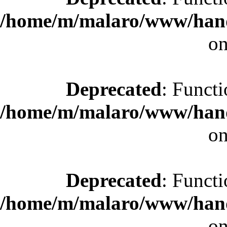
/home/m/malaro/www/hande
on
Deprecated
: Functi
/home/m/malaro/www/hande
on
Deprecated
: Functi
/home/m/malaro/www/hande
on