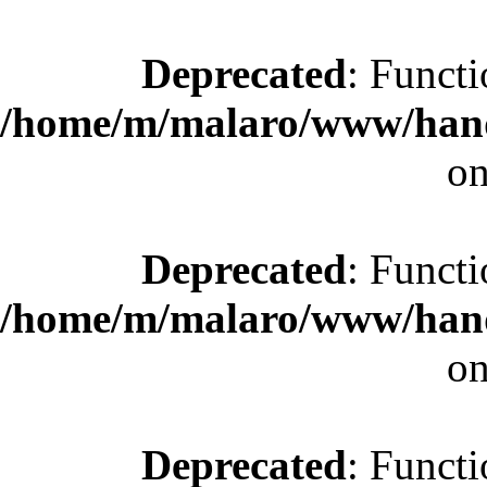
Deprecated
: Functi
/home/m/malaro/www/hande
on
Deprecated
: Functi
/home/m/malaro/www/hande
on
Deprecated
: Functi