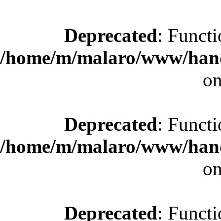
Deprecated
: Functi
/home/m/malaro/www/hande
on
Deprecated
: Functi
/home/m/malaro/www/hande
on
Deprecated
: Functi