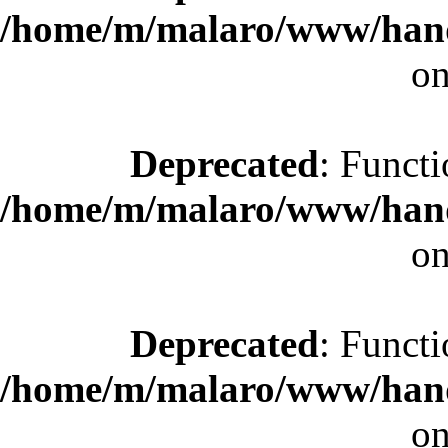
/home/m/malaro/www/hande
on
Deprecated
: Functi
/home/m/malaro/www/hande
on
Deprecated
: Functi
/home/m/malaro/www/hande
on