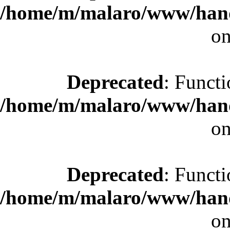
/home/m/malaro/www/hande
on
Deprecated
: Functi
/home/m/malaro/www/hande
on
Deprecated
: Functi
/home/m/malaro/www/hande
on