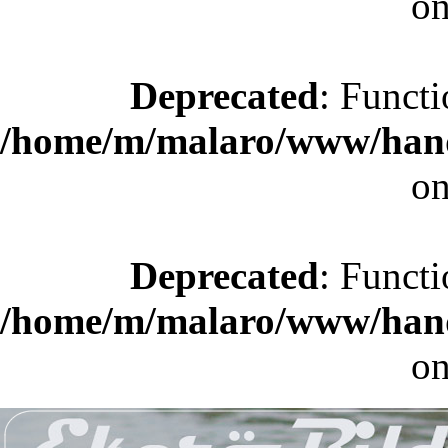
on
Deprecated
: Functi
/home/m/malaro/www/hande
on
Deprecated
: Functi
/home/m/malaro/www/hande
on