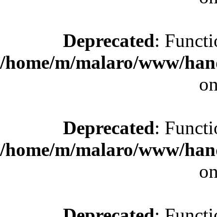
Deprecated
: Functi
/home/m/malaro/www/hande
on
Deprecated
: Functi
/home/m/malaro/www/hande
on
Deprecated
: Functi