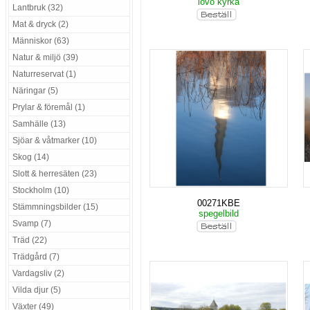
lovö kyrka
Lantbruk (32)
Mat & dryck (2)
Människor (63)
Natur & miljö (39)
Naturreservat (1)
Näringar (5)
Prylar & föremål (1)
Samhälle (13)
Sjöar & våtmarker (10)
Skog (14)
Slott & herresäten (23)
Stockholm (10)
00271KBE
Stämmningsbilder (15)
spegelbild
Svamp (7)
Träd (22)
Trädgård (7)
Vardagsliv (2)
Vilda djur (5)
Växter (49)