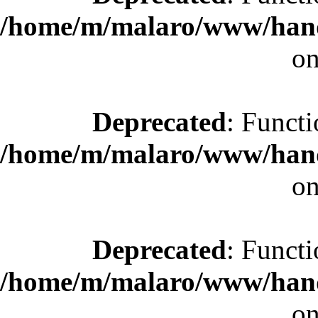
/home/m/malaro/www/hande
on
Deprecated
: Functi
/home/m/malaro/www/hande
on
Deprecated
: Functi
/home/m/malaro/www/hande
on