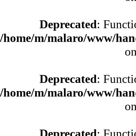
Deprecated
: Functi
/home/m/malaro/www/hande
on
Deprecated
: Functi
/home/m/malaro/www/hande
on
Deprecated
: Functi