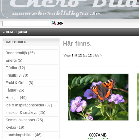
»
HEM
»
Fjärilar
Här finns.
KATEGORIER
Boendemiljö (35)
Visar
1
till
12
(av
12
bilder)
Energi (5)
Fjärilar (12)
Friluftsliv (70)
Frukt & Grönt (8)
Fåglar (26)
Husdjur (49)
Idé & inspirationsbilder (37)
Insekter & småkryp (25)
Kommunikationer (25)
Kyrkor (19)
Landskapsbilder (46)
0007AMB