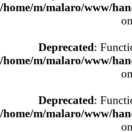
/home/m/malaro/www/hande
on
Deprecated
: Functi
/home/m/malaro/www/hande
on
Deprecated
: Functi
/home/m/malaro/www/hande
on