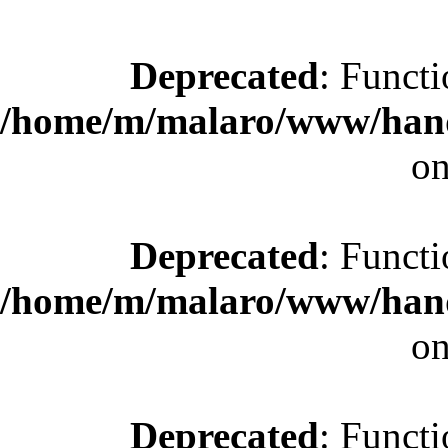
Deprecated
: Functi
/home/m/malaro/www/hande
on
Deprecated
: Functi
/home/m/malaro/www/hande
on
Deprecated
: Functi