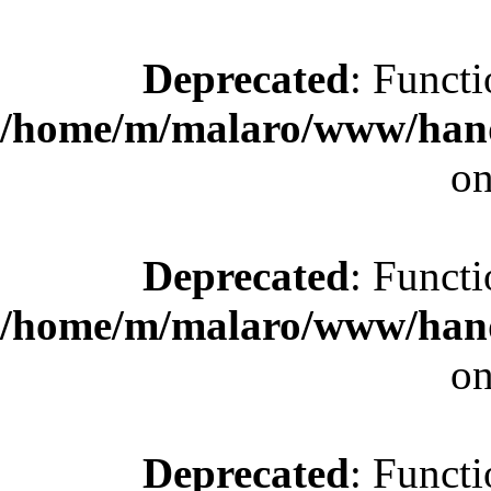
Deprecated
: Functi
/home/m/malaro/www/hande
on
Deprecated
: Functi
/home/m/malaro/www/hande
on
Deprecated
: Functi