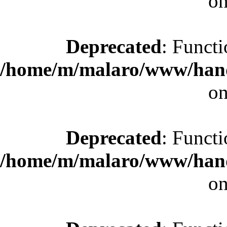
on
Deprecated
: Functi
/home/m/malaro/www/hande
on
Deprecated
: Functi
/home/m/malaro/www/hande
on