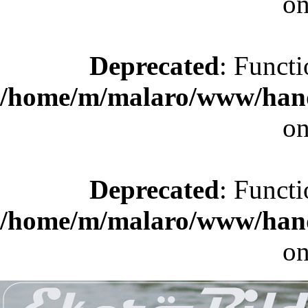
on
Deprecated
: Functi
/home/m/malaro/www/hande
on
Deprecated
: Functi
/home/m/malaro/www/hande
on