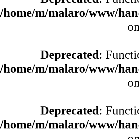
/home/m/malaro/www/hande
on
Deprecated
: Functi
/home/m/malaro/www/hande
on
Deprecated
: Functi
/home/m/malaro/www/hande
on