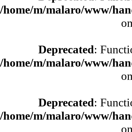
/home/m/malaro/www/hande
on
Deprecated
: Functi
/home/m/malaro/www/hande
on
Deprecated
: Functi
/home/m/malaro/www/hande
on