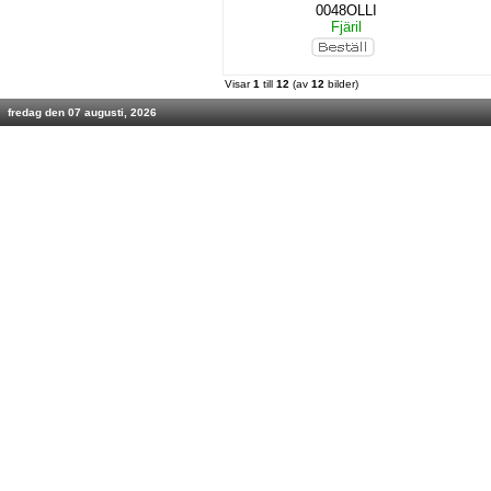
0048OLLI
Fjäril
Visar
1
till
12
(av
12
bilder)
fredag den 07 augusti, 2026