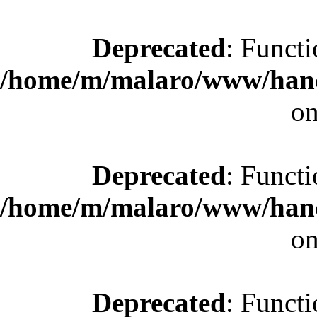
Deprecated
: Functi
/home/m/malaro/www/hande
on
Deprecated
: Functi
/home/m/malaro/www/hande
on
Deprecated
: Functi