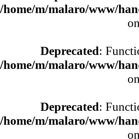
/home/m/malaro/www/hande
on
Deprecated
: Functi
/home/m/malaro/www/hande
on
Deprecated
: Functi
/home/m/malaro/www/hande
on