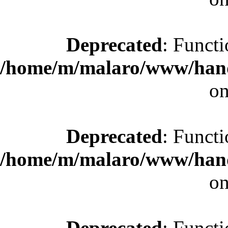
Deprecated
: Functi
/home/m/malaro/www/hande
on
Deprecated
: Functi
/home/m/malaro/www/hande
on
Deprecated
: Functi