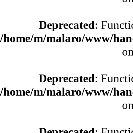
Deprecated
: Functi
/home/m/malaro/www/hande
on
Deprecated
: Functi
/home/m/malaro/www/hande
on
Deprecated
: Functi