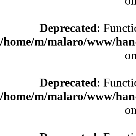
on
Deprecated
: Functi
/home/m/malaro/www/hande
on
Deprecated
: Functi
/home/m/malaro/www/hande
on