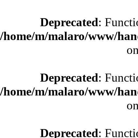
Deprecated
: Functi
/home/m/malaro/www/hande
on
Deprecated
: Functi
/home/m/malaro/www/hande
on
Deprecated
: Functi