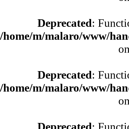
Deprecated
: Functi
/home/m/malaro/www/hande
on
Deprecated
: Functi
/home/m/malaro/www/hande
on
Deprecated
: Functi