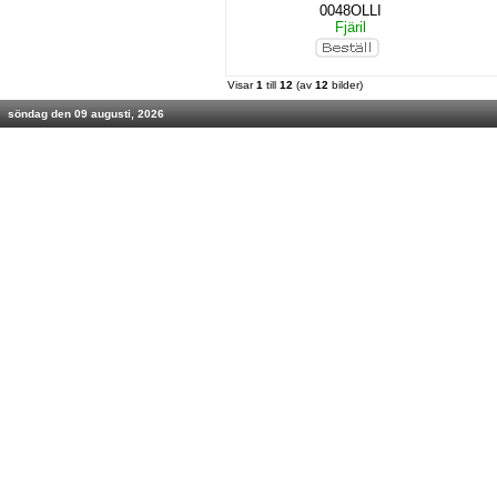
0048OLLI
Fjäril
Visar
1
till
12
(av
12
bilder)
söndag den 09 augusti, 2026