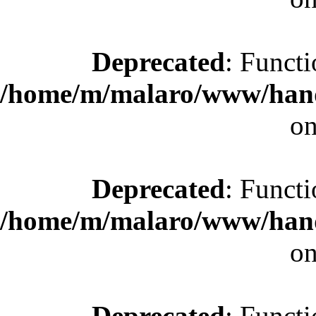
Deprecated
: Functi
/home/m/malaro/www/hande
on
Deprecated
: Functi
/home/m/malaro/www/hande
on
Deprecated
: Functi