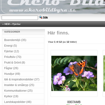
»
HEM
»
Fjärilar
Här finns.
KATEGORIER
Boendemiljö (35)
Visar
1
till
12
(av
12
bilder)
Energi (5)
Fjärilar (12)
Friluftsliv (70)
Frukt & Grönt (8)
Fåglar (26)
Husdjur (49)
Idé & inspirationsbilder (37)
Insekter & småkryp (25)
Kommunikationer (25)
Kyrkor (19)
Landskapsbilder (46)
0007AMB