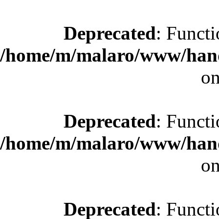
Deprecated
: Functi
/home/m/malaro/www/hande
on
Deprecated
: Functi
/home/m/malaro/www/hande
on
Deprecated
: Functi