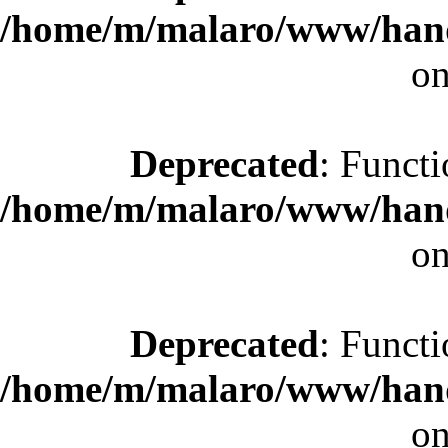
/home/m/malaro/www/hande
on
Deprecated
: Functi
/home/m/malaro/www/hande
on
Deprecated
: Functi
/home/m/malaro/www/hande
on