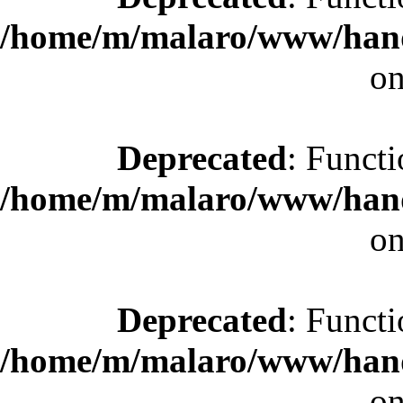
/home/m/malaro/www/hande
on
Deprecated
: Functi
/home/m/malaro/www/hande
on
Deprecated
: Functi
/home/m/malaro/www/hande
on