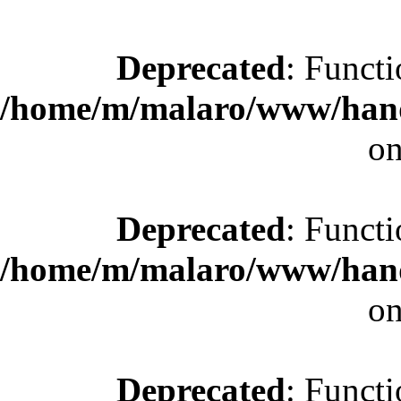
Deprecated
: Functi
/home/m/malaro/www/hande
on
Deprecated
: Functi
/home/m/malaro/www/hande
on
Deprecated
: Functi