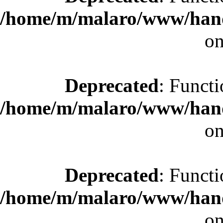
/home/m/malaro/www/hande
on
Deprecated
: Functi
/home/m/malaro/www/hande
on
Deprecated
: Functi
/home/m/malaro/www/hande
on