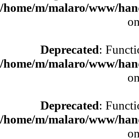
/home/m/malaro/www/hande
on
Deprecated
: Functi
/home/m/malaro/www/hande
on
Deprecated
: Functi
/home/m/malaro/www/hande
on