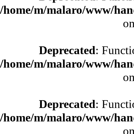
/home/m/malaro/www/hande
on
Deprecated
: Functi
/home/m/malaro/www/hande
on
Deprecated
: Functi
/home/m/malaro/www/hande
on