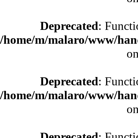
Deprecated
: Functi
/home/m/malaro/www/hande
on
Deprecated
: Functi
/home/m/malaro/www/hande
on
Deprecated
: Functi