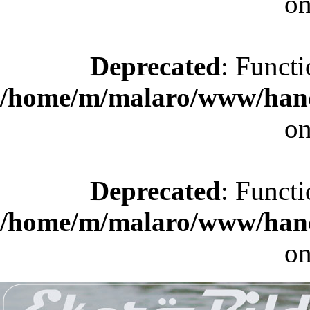
on
Deprecated
: Functi
/home/m/malaro/www/hande
on
Deprecated
: Functi
/home/m/malaro/www/hande
on