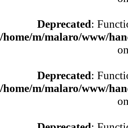
Deprecated
: Functi
/home/m/malaro/www/hande
on
Deprecated
: Functi
/home/m/malaro/www/hande
on
Deprecated
: Functi