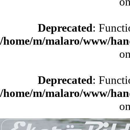
on
Deprecated
: Functi
/home/m/malaro/www/hande
on
Deprecated
: Functi
/home/m/malaro/www/hande
on