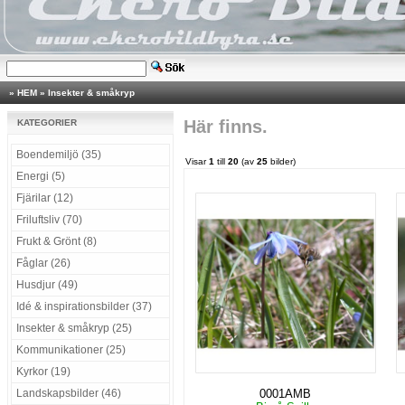
»
HEM
»
Insekter & småkryp
Här finns.
KATEGORIER
Boendemiljö (35)
Visar
1
till
20
(av
25
bilder)
Energi (5)
Fjärilar (12)
Friluftsliv (70)
Frukt & Grönt (8)
Fåglar (26)
Husdjur (49)
Idé & inspirationsbilder (37)
Insekter & småkryp (25)
Kommunikationer (25)
Kyrkor (19)
Landskapsbilder (46)
0001AMB