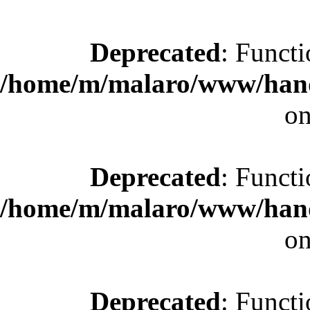
Deprecated
: Functi
/home/m/malaro/www/hande
on
Deprecated
: Functi
/home/m/malaro/www/hande
on
Deprecated
: Functi