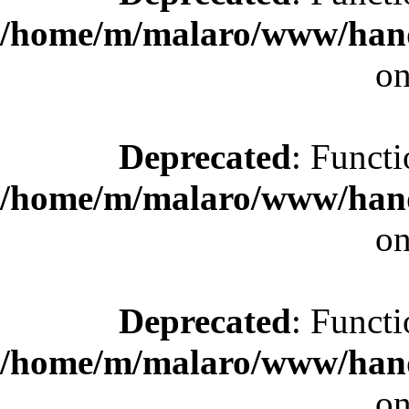
/home/m/malaro/www/hande
on
Deprecated
: Functi
/home/m/malaro/www/hande
on
Deprecated
: Functi
/home/m/malaro/www/hande
on