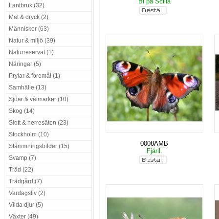
Bi på Scilla
Lantbruk (32)
Mat & dryck (2)
Människor (63)
Natur & miljö (39)
Naturreservat (1)
Näringar (5)
Prylar & föremål (1)
Samhälle (13)
Sjöar & våtmarker (10)
Skog (14)
Slott & herresäten (23)
Stockholm (10)
0008AMB
Stämmningsbilder (15)
Fjäril.
Svamp (7)
Träd (22)
Trädgård (7)
Vardagsliv (2)
Vilda djur (5)
Växter (49)