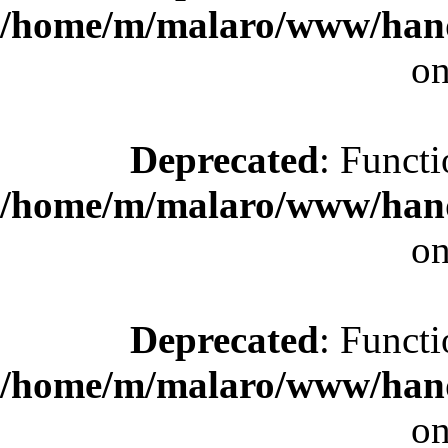
/home/m/malaro/www/hande
on
Deprecated
: Functi
/home/m/malaro/www/hande
on
Deprecated
: Functi
/home/m/malaro/www/hande
on