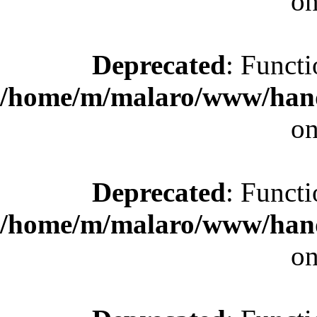
on
Deprecated
: Functi
/home/m/malaro/www/hande
on
Deprecated
: Functi
/home/m/malaro/www/hande
on