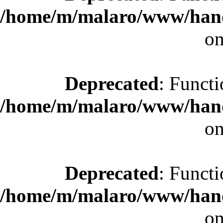
/home/m/malaro/www/hande
on
Deprecated
: Functi
/home/m/malaro/www/hande
on
Deprecated
: Functi
/home/m/malaro/www/hande
on