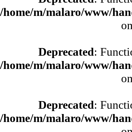
/home/m/malaro/www/hande
on
Deprecated
: Functi
/home/m/malaro/www/hande
on
Deprecated
: Functi
/home/m/malaro/www/hande
on