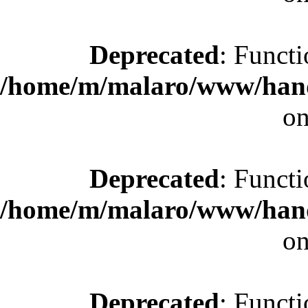
Deprecated
: Functi
/home/m/malaro/www/hande
on
Deprecated
: Functi
/home/m/malaro/www/hande
on
Deprecated
: Functi