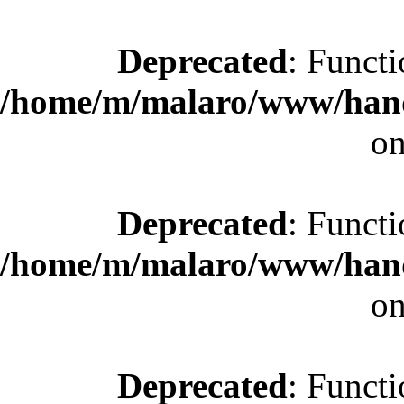
Deprecated
: Functi
/home/m/malaro/www/hande
on
Deprecated
: Functi
/home/m/malaro/www/hande
on
Deprecated
: Functi