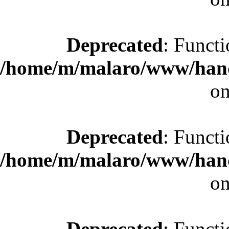
Deprecated
: Functi
/home/m/malaro/www/hande
on
Deprecated
: Functi
/home/m/malaro/www/hande
on
Deprecated
: Functi