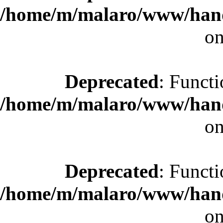
/home/m/malaro/www/hande
on
Deprecated
: Functi
/home/m/malaro/www/hande
on
Deprecated
: Functi
/home/m/malaro/www/hande
on