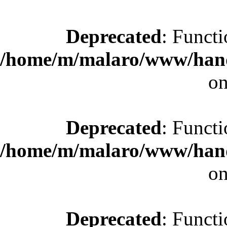
Deprecated
: Functi
/home/m/malaro/www/hande
on
Deprecated
: Functi
/home/m/malaro/www/hande
on
Deprecated
: Functi