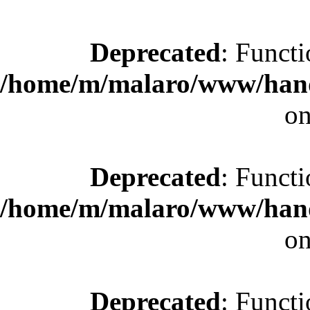
Deprecated
: Functi
/home/m/malaro/www/hande
on
Deprecated
: Functi
/home/m/malaro/www/hande
on
Deprecated
: Functi