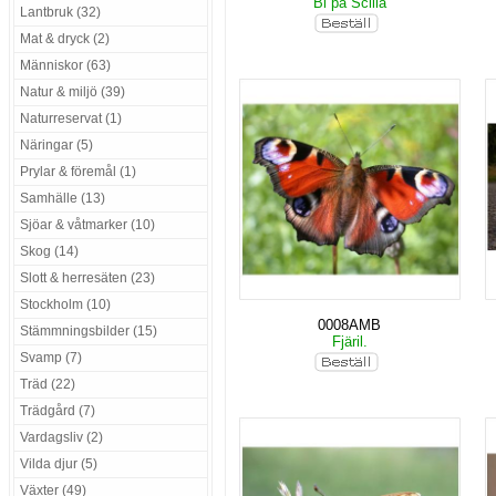
Bi på Scilla
Lantbruk (32)
Mat & dryck (2)
Människor (63)
Natur & miljö (39)
Naturreservat (1)
Näringar (5)
Prylar & föremål (1)
Samhälle (13)
Sjöar & våtmarker (10)
Skog (14)
Slott & herresäten (23)
Stockholm (10)
0008AMB
Stämmningsbilder (15)
Fjäril.
Svamp (7)
Träd (22)
Trädgård (7)
Vardagsliv (2)
Vilda djur (5)
Växter (49)