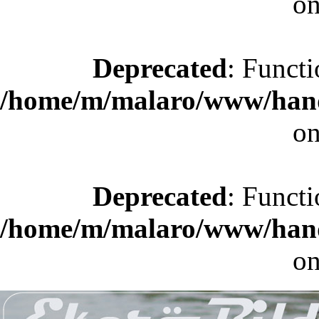
on
Deprecated
: Functi
/home/m/malaro/www/hande
on
Deprecated
: Functi
/home/m/malaro/www/hande
on