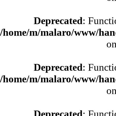
Deprecated
: Functi
/home/m/malaro/www/hande
on
Deprecated
: Functi
/home/m/malaro/www/hande
on
Deprecated
: Functi