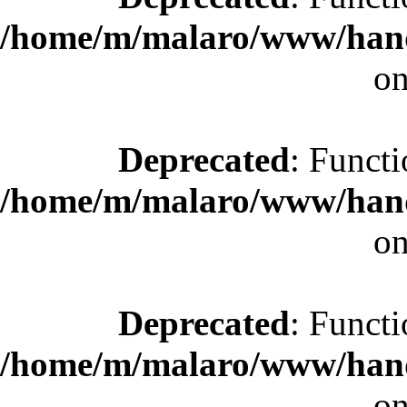
/home/m/malaro/www/hande
on
Deprecated
: Functi
/home/m/malaro/www/hande
on
Deprecated
: Functi
/home/m/malaro/www/hande
on