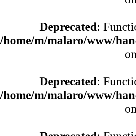
Deprecated
: Functi
/home/m/malaro/www/hande
on
Deprecated
: Functi
/home/m/malaro/www/hande
on
Deprecated
: Functi