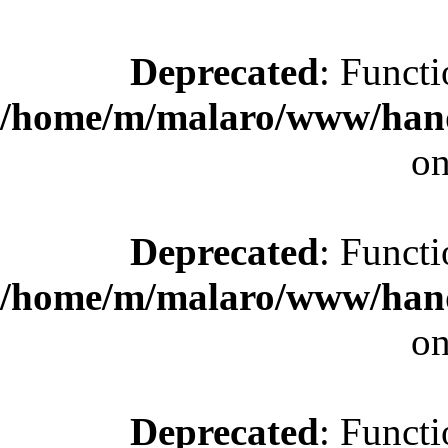
Deprecated
: Functi
/home/m/malaro/www/hande
on
Deprecated
: Functi
/home/m/malaro/www/hande
on
Deprecated
: Functi