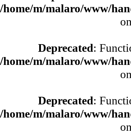
/home/m/malaro/www/hande
on
Deprecated
: Functi
/home/m/malaro/www/hande
on
Deprecated
: Functi
/home/m/malaro/www/hande
on