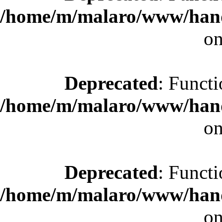
/home/m/malaro/www/hande
on
Deprecated
: Functi
/home/m/malaro/www/hande
on
Deprecated
: Functi
/home/m/malaro/www/hande
on