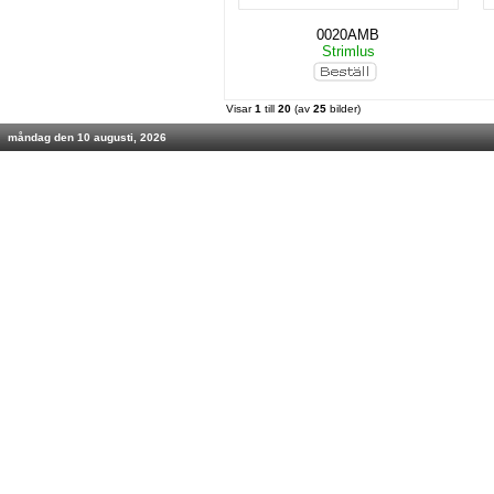
0020AMB
Strimlus
Visar
1
till
20
(av
25
bilder)
måndag den 10 augusti, 2026