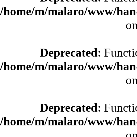
/home/m/malaro/www/hande
on
Deprecated
: Functi
/home/m/malaro/www/hande
on
Deprecated
: Functi
/home/m/malaro/www/hande
on