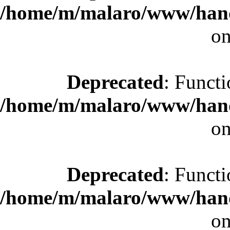
/home/m/malaro/www/hande
on
Deprecated
: Functi
/home/m/malaro/www/hande
on
Deprecated
: Functi
/home/m/malaro/www/hande
on