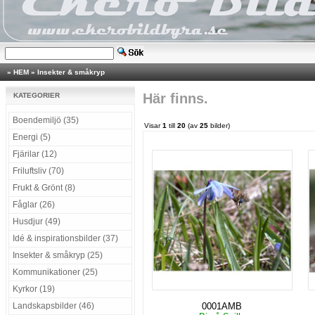
»
HEM
»
Insekter & småkryp
Här finns.
KATEGORIER
Boendemiljö (35)
Visar
1
till
20
(av
25
bilder)
Energi (5)
Fjärilar (12)
Friluftsliv (70)
Frukt & Grönt (8)
Fåglar (26)
Husdjur (49)
Idé & inspirationsbilder (37)
Insekter & småkryp (25)
Kommunikationer (25)
Kyrkor (19)
Landskapsbilder (46)
0001AMB