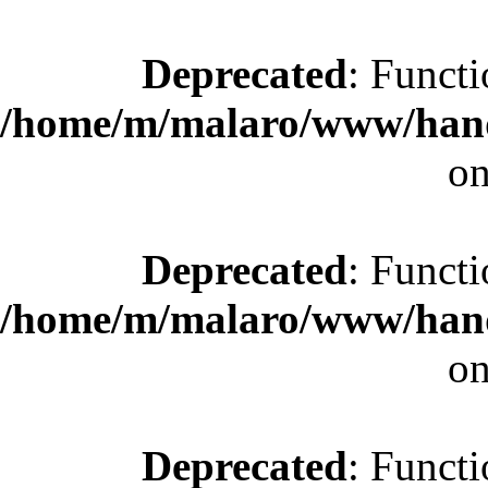
Deprecated
: Functi
/home/m/malaro/www/hande
on
Deprecated
: Functi
/home/m/malaro/www/hande
on
Deprecated
: Functi