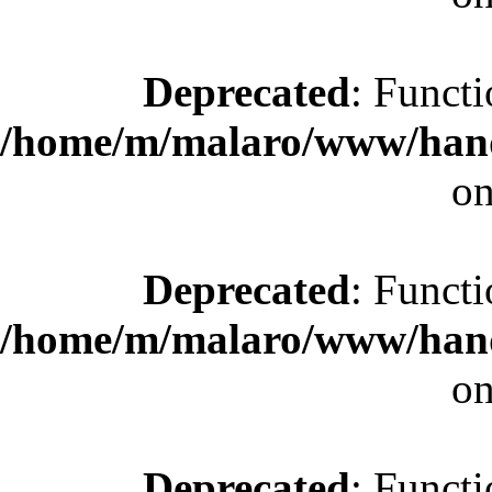
Deprecated
: Functi
/home/m/malaro/www/hande
on
Deprecated
: Functi
/home/m/malaro/www/hande
on
Deprecated
: Functi