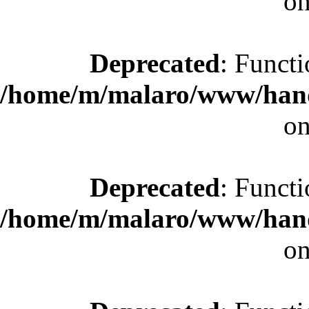
on
Deprecated
: Functi
/home/m/malaro/www/hande
on
Deprecated
: Functi
/home/m/malaro/www/hande
on