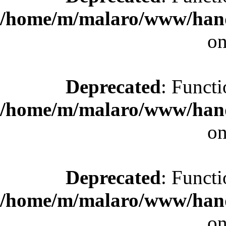
/home/m/malaro/www/hande
on
Deprecated
: Functi
/home/m/malaro/www/hande
on
Deprecated
: Functi
/home/m/malaro/www/hande
on