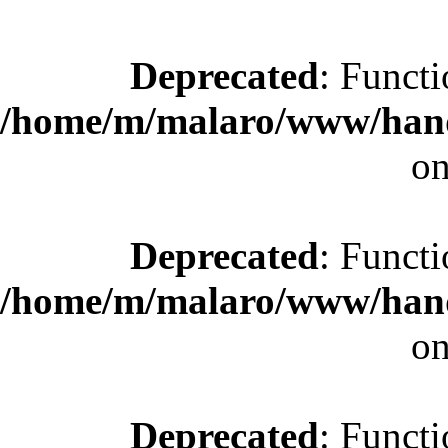
Deprecated
: Functi
/home/m/malaro/www/hande
on
Deprecated
: Functi
/home/m/malaro/www/hande
on
Deprecated
: Functi