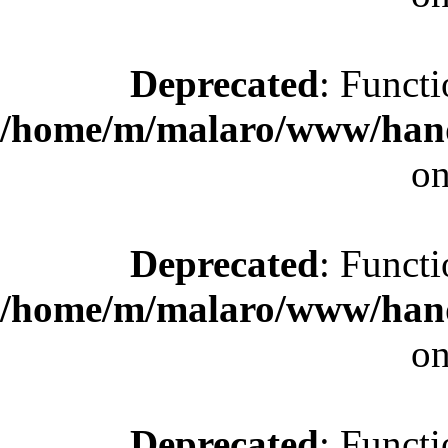
Deprecated
: Functi
/home/m/malaro/www/hande
on
Deprecated
: Functi
/home/m/malaro/www/hande
on
Deprecated
: Functi