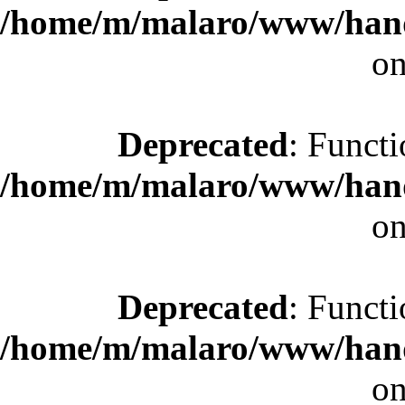
/home/m/malaro/www/hande
on
Deprecated
: Functi
/home/m/malaro/www/hande
on
Deprecated
: Functi
/home/m/malaro/www/hande
on