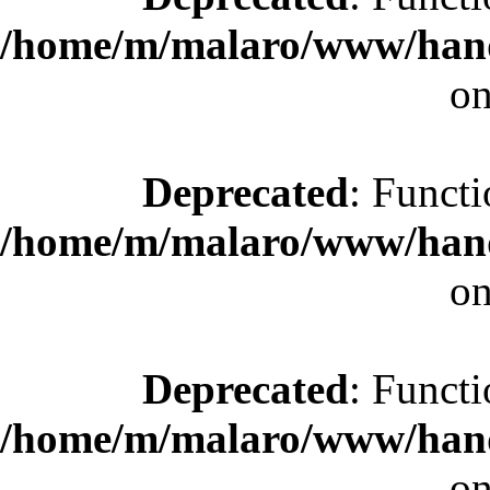
/home/m/malaro/www/hande
on
Deprecated
: Functi
/home/m/malaro/www/hande
on
Deprecated
: Functi
/home/m/malaro/www/hande
on