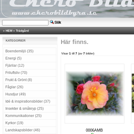
»
HEM
»
Trädgård
Här finns.
KATEGORIER
Boendemiljö (35)
Visar
1
till
7
(av
7
bilder)
Energi (5)
Fjärilar (12)
Friluftsliv (70)
Frukt & Grönt (8)
Fåglar (26)
Husdjur (49)
Idé & inspirationsbilder (37)
Insekter & småkryp (25)
Kommunikationer (25)
Kyrkor (19)
Landskapsbilder (46)
0006AMB