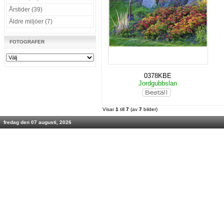
Årstider (39)
Äldre miljöer (7)
FOTOGRAFER
0378KBE
Jordgubbslan
Visar
1
till
7
(av
7
bilder)
fredag den 07 augusti, 2026