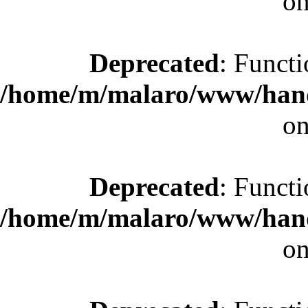
on
Deprecated
: Functi
/home/m/malaro/www/hande
on
Deprecated
: Functi
/home/m/malaro/www/hande
on