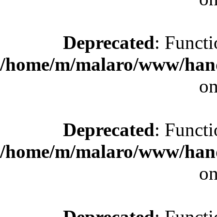
Deprecated
: Functi
/home/m/malaro/www/hande
on
Deprecated
: Functi
/home/m/malaro/www/hande
on
Deprecated
: Functi