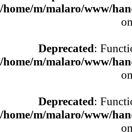
/home/m/malaro/www/hande
on
Deprecated
: Functi
/home/m/malaro/www/hande
on
Deprecated
: Functi
/home/m/malaro/www/hande
on