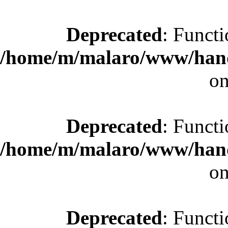
Deprecated
: Functi
/home/m/malaro/www/hande
on
Deprecated
: Functi
/home/m/malaro/www/hande
on
Deprecated
: Functi