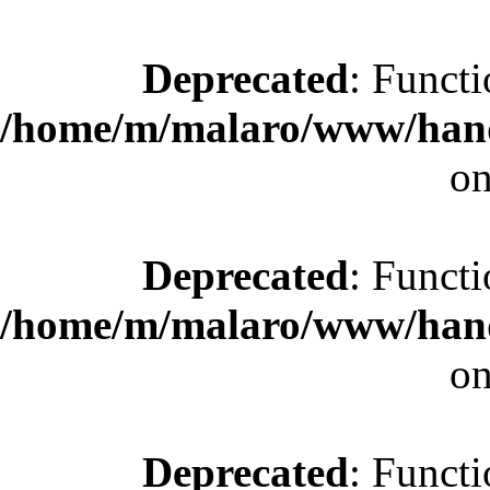
Deprecated
: Functi
/home/m/malaro/www/hande
on
Deprecated
: Functi
/home/m/malaro/www/hande
on
Deprecated
: Functi