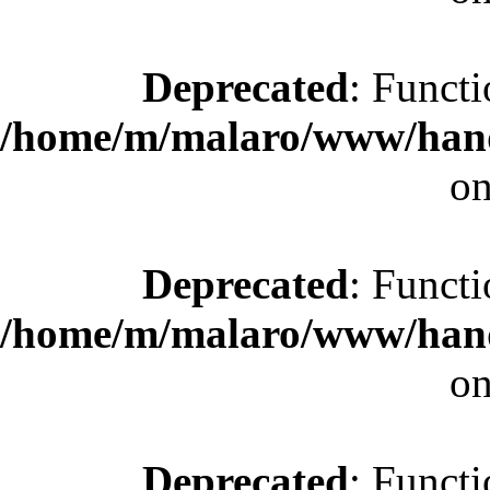
Deprecated
: Functi
/home/m/malaro/www/hande
on
Deprecated
: Functi
/home/m/malaro/www/hande
on
Deprecated
: Functi