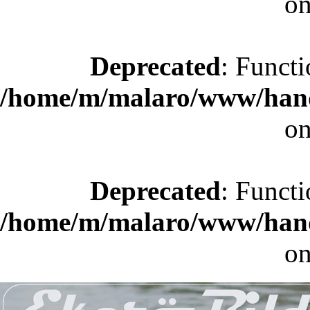
on
Deprecated
: Functi
/home/m/malaro/www/hande
on
Deprecated
: Functi
/home/m/malaro/www/hande
on