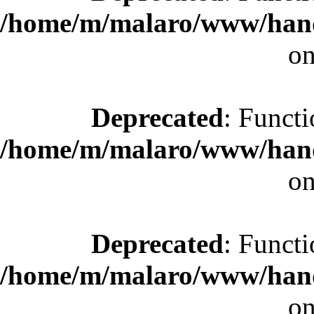
/home/m/malaro/www/hande
on
Deprecated
: Functi
/home/m/malaro/www/hande
on
Deprecated
: Functi
/home/m/malaro/www/hande
on