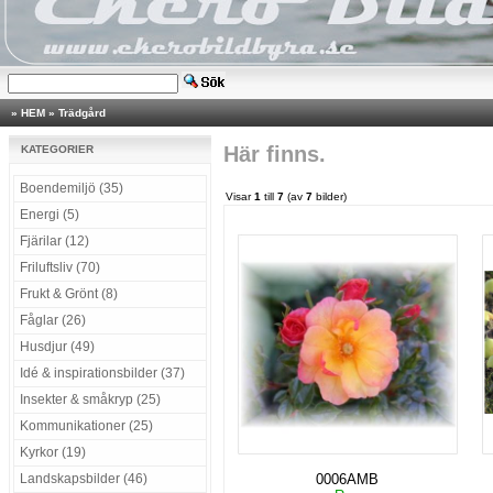
»
HEM
»
Trädgård
Här finns.
KATEGORIER
Boendemiljö (35)
Visar
1
till
7
(av
7
bilder)
Energi (5)
Fjärilar (12)
Friluftsliv (70)
Frukt & Grönt (8)
Fåglar (26)
Husdjur (49)
Idé & inspirationsbilder (37)
Insekter & småkryp (25)
Kommunikationer (25)
Kyrkor (19)
Landskapsbilder (46)
0006AMB