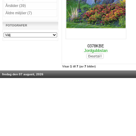
Årstider (39)
Äldre miljöer (7)
FOTOGRAFER
0378KBE
Jordgubbslan
Visar
1
till
7
(av
7
bilder)
fredag den 07 augusti, 2026