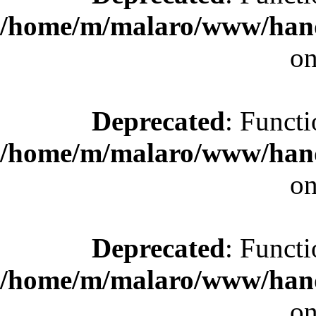
/home/m/malaro/www/hande
on
Deprecated
: Functi
/home/m/malaro/www/hande
on
Deprecated
: Functi
/home/m/malaro/www/hande
on