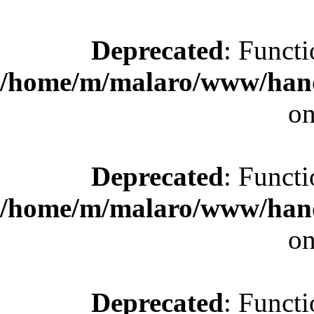
Deprecated
: Functi
/home/m/malaro/www/hande
on
Deprecated
: Functi
/home/m/malaro/www/hande
on
Deprecated
: Functi