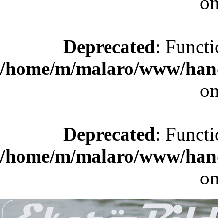
on
Deprecated
: Functi
/home/m/malaro/www/hande
on
Deprecated
: Functi
/home/m/malaro/www/hande
on