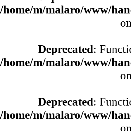
/home/m/malaro/www/hande
on
Deprecated
: Functi
/home/m/malaro/www/hande
on
Deprecated
: Functi
/home/m/malaro/www/hande
on