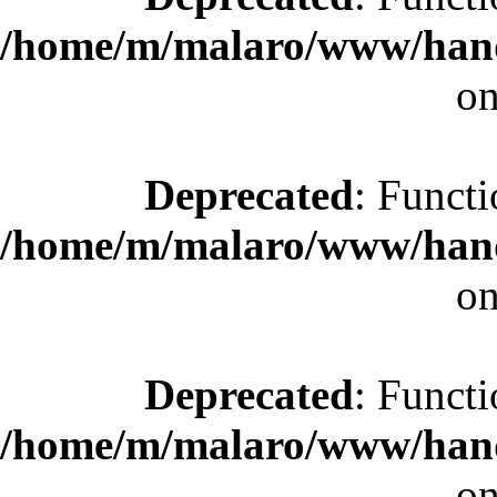
/home/m/malaro/www/hande
on
Deprecated
: Functi
/home/m/malaro/www/hande
on
Deprecated
: Functi
/home/m/malaro/www/hande
on