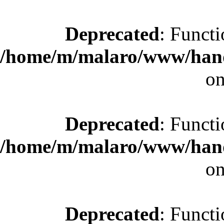
Deprecated
: Functi
/home/m/malaro/www/hande
on
Deprecated
: Functi
/home/m/malaro/www/hande
on
Deprecated
: Functi