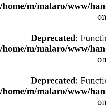
/home/m/malaro/www/hande
on
Deprecated
: Functi
/home/m/malaro/www/hande
on
Deprecated
: Functi
/home/m/malaro/www/hande
on