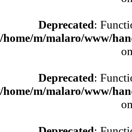
Deprecated
: Functi
/home/m/malaro/www/hande
on
Deprecated
: Functi
/home/m/malaro/www/hande
on
Deprecated
: Functi