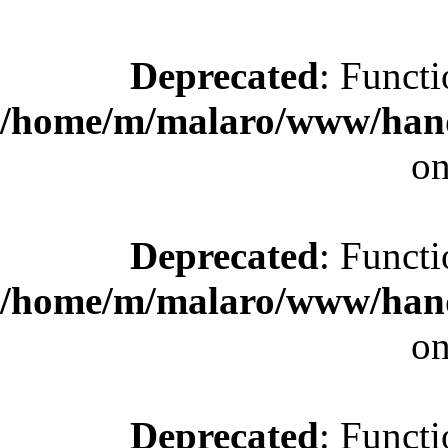
Deprecated
: Functi
/home/m/malaro/www/hande
on
Deprecated
: Functi
/home/m/malaro/www/hande
on
Deprecated
: Functi