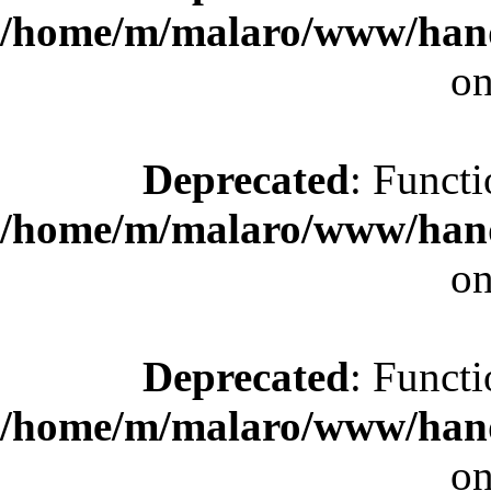
/home/m/malaro/www/hande
on
Deprecated
: Functi
/home/m/malaro/www/hande
on
Deprecated
: Functi
/home/m/malaro/www/hande
on