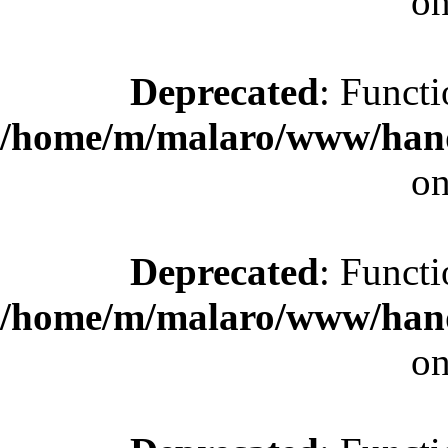
on
Deprecated
: Functi
/home/m/malaro/www/hande
on
Deprecated
: Functi
/home/m/malaro/www/hande
on