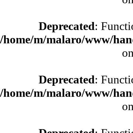
Deprecated
: Functi
/home/m/malaro/www/hande
on
Deprecated
: Functi
/home/m/malaro/www/hande
on
Deprecated
: Functi