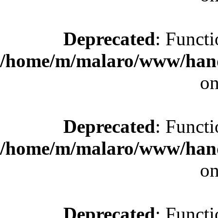
Deprecated
: Functi
/home/m/malaro/www/hande
on
Deprecated
: Functi
/home/m/malaro/www/hande
on
Deprecated
: Functi