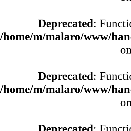
Deprecated
: Functi
/home/m/malaro/www/hande
on
Deprecated
: Functi
/home/m/malaro/www/hande
on
Deprecated
: Functi