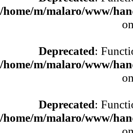
/home/m/malaro/www/hande
on
Deprecated
: Functi
/home/m/malaro/www/hande
on
Deprecated
: Functi
/home/m/malaro/www/hande
on