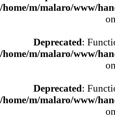
/home/m/malaro/www/hande
on
Deprecated
: Functi
/home/m/malaro/www/hande
on
Deprecated
: Functi
/home/m/malaro/www/hande
on