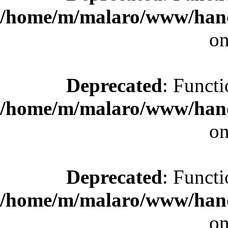
/home/m/malaro/www/hande
on
Deprecated
: Functi
/home/m/malaro/www/hande
on
Deprecated
: Functi
/home/m/malaro/www/hande
on