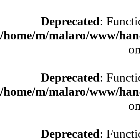
Deprecated
: Functi
/home/m/malaro/www/hande
on
Deprecated
: Functi
/home/m/malaro/www/hande
on
Deprecated
: Functi