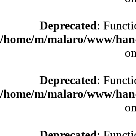
Deprecated
: Functi
/home/m/malaro/www/hande
on
Deprecated
: Functi
/home/m/malaro/www/hande
on
Deprecated
: Functi