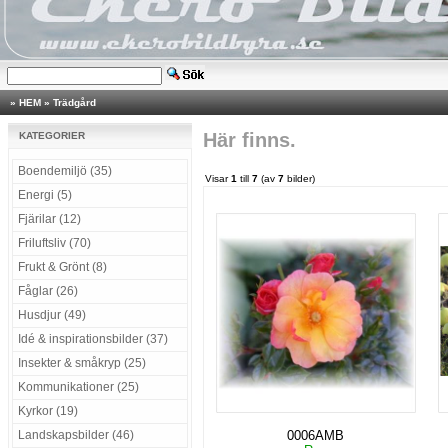
»
HEM
»
Trädgård
Här finns.
KATEGORIER
Boendemiljö (35)
Visar
1
till
7
(av
7
bilder)
Energi (5)
Fjärilar (12)
Friluftsliv (70)
Frukt & Grönt (8)
Fåglar (26)
Husdjur (49)
Idé & inspirationsbilder (37)
Insekter & småkryp (25)
Kommunikationer (25)
Kyrkor (19)
Landskapsbilder (46)
0006AMB