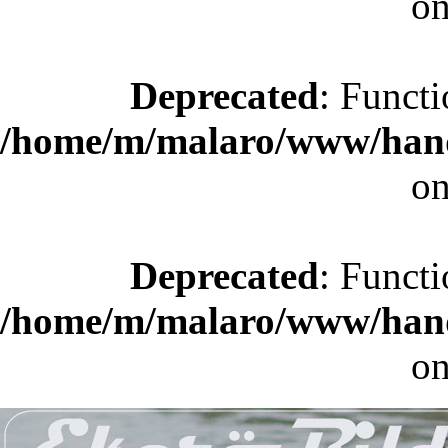
on
Deprecated
: Functi
/home/m/malaro/www/hande
on
Deprecated
: Functi
/home/m/malaro/www/hande
on