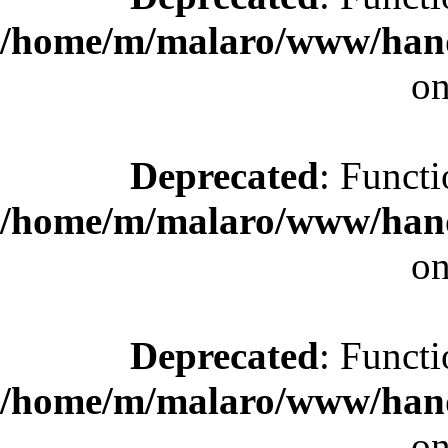
/home/m/malaro/www/hande
on
Deprecated
: Functi
/home/m/malaro/www/hande
on
Deprecated
: Functi
/home/m/malaro/www/hande
on