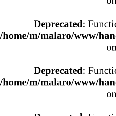
on
Deprecated
: Functi
/home/m/malaro/www/hande
on
Deprecated
: Functi
/home/m/malaro/www/hande
on