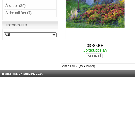
Årstider (39)
Äldre miljöer (7)
FOTOGRAFER
0378KBE
Jordgubbslan
Visar
1
till
7
(av
7
bilder)
fredag den 07 augusti, 2026