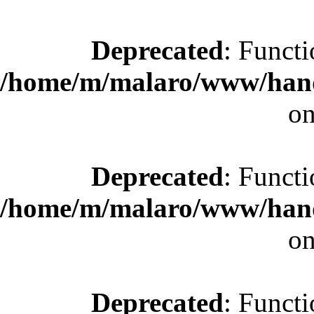
Deprecated
: Functi
/home/m/malaro/www/hande
on
Deprecated
: Functi
/home/m/malaro/www/hande
on
Deprecated
: Functi