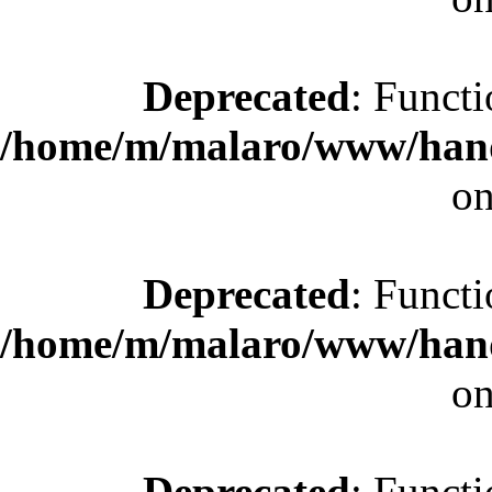
Deprecated
: Functi
/home/m/malaro/www/hande
on
Deprecated
: Functi
/home/m/malaro/www/hande
on
Deprecated
: Functi