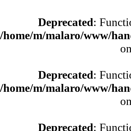
Deprecated
: Functi
/home/m/malaro/www/hande
on
Deprecated
: Functi
/home/m/malaro/www/hande
on
Deprecated
: Functi