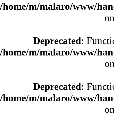
/home/m/malaro/www/hande
on
Deprecated
: Functi
/home/m/malaro/www/hande
on
Deprecated
: Functi
/home/m/malaro/www/hande
on