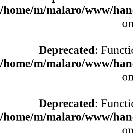
/home/m/malaro/www/hande
on
Deprecated
: Functi
/home/m/malaro/www/hande
on
Deprecated
: Functi
/home/m/malaro/www/hande
on