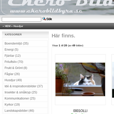
»
HEM
»
Husdjur
Här finns.
KATEGORIER
Boendemiljö (35)
Visar
1
till
20
(av
49
bilder)
Energi (5)
Fjärilar (12)
Friluftsliv (70)
Frukt & Grönt (8)
Fåglar (26)
Husdjur (49)
Idé & inspirationsbilder (37)
Insekter & småkryp (25)
Kommunikationer (25)
Kyrkor (19)
Landskapsbilder (46)
0001OLLI