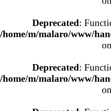
on
Deprecated
: Functi
/home/m/malaro/www/hande
on
Deprecated
: Functi
/home/m/malaro/www/hande
on