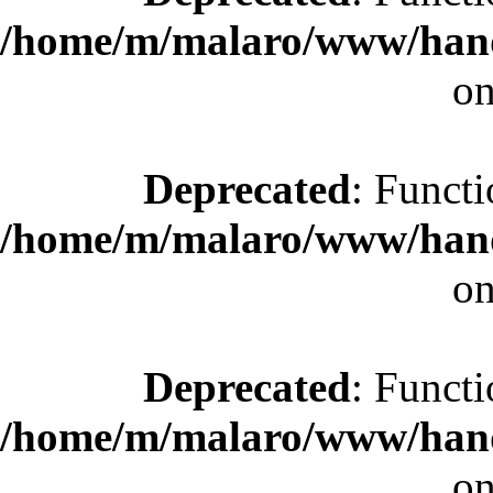
/home/m/malaro/www/hande
on
Deprecated
: Functi
/home/m/malaro/www/hande
on
Deprecated
: Functi
/home/m/malaro/www/hande
on