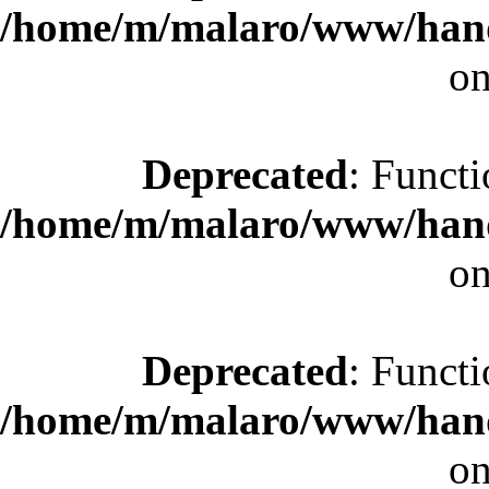
/home/m/malaro/www/hande
on
Deprecated
: Functi
/home/m/malaro/www/hande
on
Deprecated
: Functi
/home/m/malaro/www/hande
on