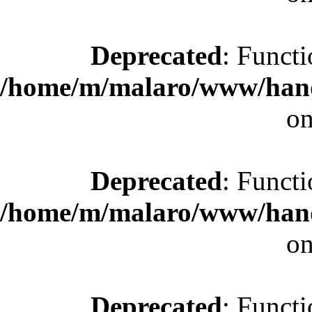
Deprecated
: Functi
/home/m/malaro/www/hande
on
Deprecated
: Functi
/home/m/malaro/www/hande
on
Deprecated
: Functi