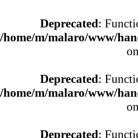
Deprecated
: Functi
/home/m/malaro/www/hande
on
Deprecated
: Functi
/home/m/malaro/www/hande
on
Deprecated
: Functi