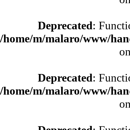
Deprecated
: Functi
/home/m/malaro/www/hande
on
Deprecated
: Functi
/home/m/malaro/www/hande
on
Deprecated
: Functi