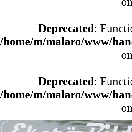
on
Deprecated
: Functi
/home/m/malaro/www/hande
on
Deprecated
: Functi
/home/m/malaro/www/hande
on