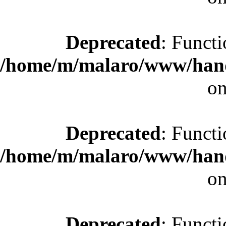
Deprecated
: Functi
/home/m/malaro/www/hande
on
Deprecated
: Functi
/home/m/malaro/www/hande
on
Deprecated
: Functi