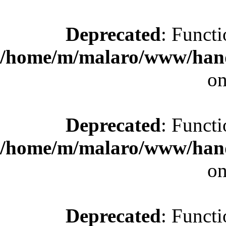
Deprecated
: Functi
/home/m/malaro/www/hande
on
Deprecated
: Functi
/home/m/malaro/www/hande
on
Deprecated
: Functi