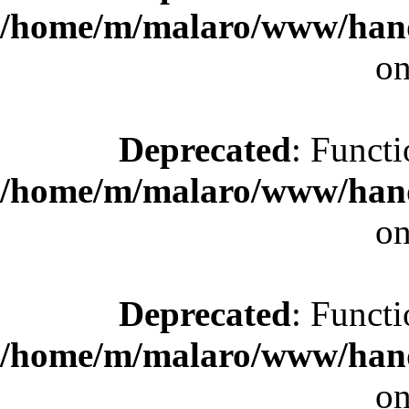
/home/m/malaro/www/hande
on
Deprecated
: Functi
/home/m/malaro/www/hande
on
Deprecated
: Functi
/home/m/malaro/www/hande
on