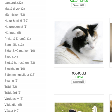
Katten Linus
Lantbruk (32)
Mat & dryck (2)
Människor (63)
Natur & miljö (39)
Naturreservat (1)
Näringar (5)
Prylar & föremål (1)
Samhälle (13)
Sjöar & våtmarker (10)
Skog (14)
Slott & herresäten (23)
Stockholm (10)
0004OLLI
Stämmningsbilder (15)
Eddie
Svamp (7)
Träd (22)
Trädgård (7)
Vardagsliv (2)
Vilda djur (5)
Växter (49)