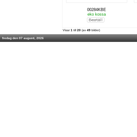
00284KBE
eko kossa
Visar
1
till
20
(av
49
bilder)
fredag den 07 augusti, 2026