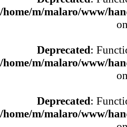
/home/m/malaro/www/hande
on
Deprecated
: Functi
/home/m/malaro/www/hande
on
Deprecated
: Functi
/home/m/malaro/www/hande
on