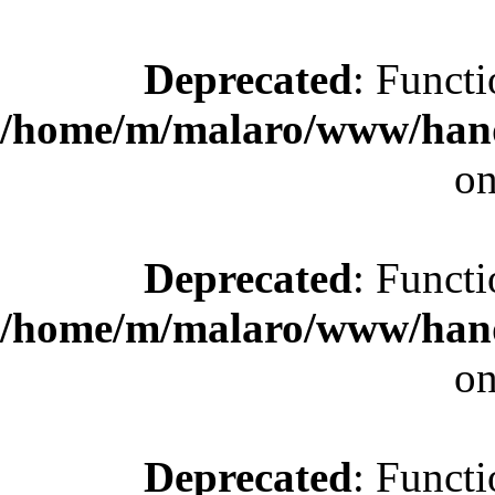
Deprecated
: Functi
/home/m/malaro/www/hande
on
Deprecated
: Functi
/home/m/malaro/www/hande
on
Deprecated
: Functi