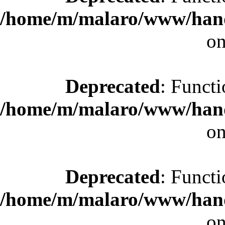
/home/m/malaro/www/hande
on
Deprecated
: Functi
/home/m/malaro/www/hande
on
Deprecated
: Functi
/home/m/malaro/www/hande
on