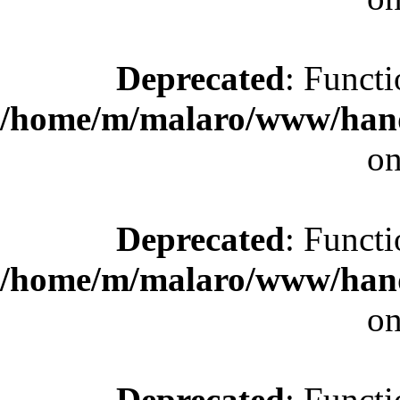
Deprecated
: Functi
/home/m/malaro/www/hande
on
Deprecated
: Functi
/home/m/malaro/www/hande
on
Deprecated
: Functi