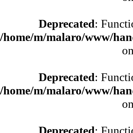
Deprecated
: Functi
/home/m/malaro/www/hande
on
Deprecated
: Functi
/home/m/malaro/www/hande
on
Deprecated
: Functi