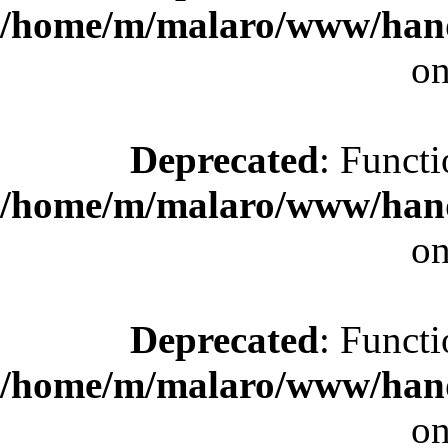
/home/m/malaro/www/hande
on
Deprecated
: Functi
/home/m/malaro/www/hande
on
Deprecated
: Functi
/home/m/malaro/www/hande
on