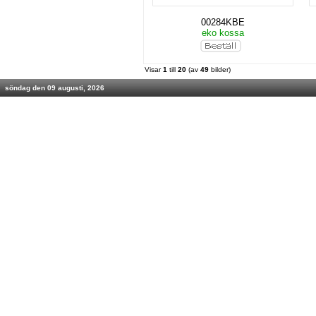
00284KBE
eko kossa
Visar
1
till
20
(av
49
bilder)
söndag den 09 augusti, 2026