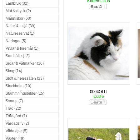
Katten Linus
Lantbruk (32)
Mat & dryck (2)
Människor (63)
Natur & miljö (39)
Naturreservat (1)
Näringar (5)
Prylar & föremål (1)
Samhälle (13)
Sjöar & våtmarker (10)
Skog (14)
Slott & herresäten (23)
Stockholm (10)
0004OLLI
Stämmningsbilder (15)
Eddie
Svamp (7)
Träd (22)
Trädgård (7)
Vardagsliv (2)
Vilda djur (5)
Växter (49)