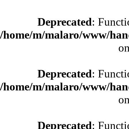
Deprecated
: Functi
/home/m/malaro/www/hande
on
Deprecated
: Functi
/home/m/malaro/www/hande
on
Deprecated
: Functi