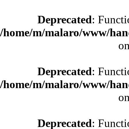
Deprecated
: Functi
/home/m/malaro/www/hande
on
Deprecated
: Functi
/home/m/malaro/www/hande
on
Deprecated
: Functi