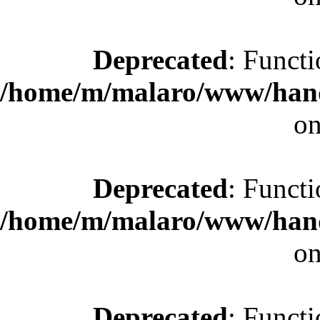
Deprecated
: Functi
/home/m/malaro/www/hande
on
Deprecated
: Functi
/home/m/malaro/www/hande
on
Deprecated
: Functi