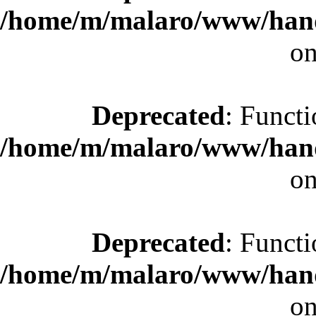
/home/m/malaro/www/hande
on
Deprecated
: Functi
/home/m/malaro/www/hande
on
Deprecated
: Functi
/home/m/malaro/www/hande
on