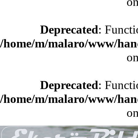
on
Deprecated
: Functi
/home/m/malaro/www/hande
on
Deprecated
: Functi
/home/m/malaro/www/hande
on