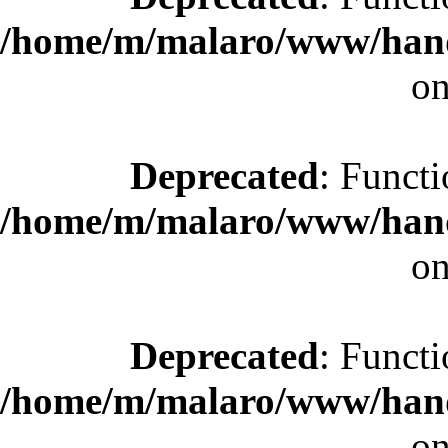
/home/m/malaro/www/hande
on
Deprecated
: Functi
/home/m/malaro/www/hande
on
Deprecated
: Functi
/home/m/malaro/www/hande
on