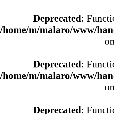
Deprecated
: Functi
/home/m/malaro/www/hande
on
Deprecated
: Functi
/home/m/malaro/www/hande
on
Deprecated
: Functi