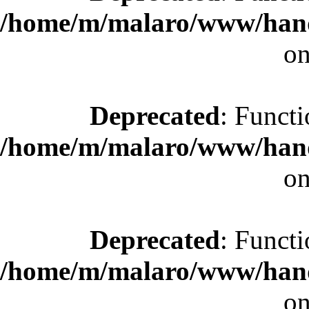
/home/m/malaro/www/hande
on
Deprecated
: Functi
/home/m/malaro/www/hande
on
Deprecated
: Functi
/home/m/malaro/www/hande
on