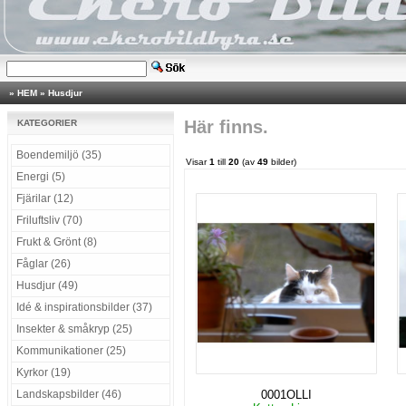
»
HEM
»
Husdjur
Här finns.
KATEGORIER
Boendemiljö (35)
Visar
1
till
20
(av
49
bilder)
Energi (5)
Fjärilar (12)
Friluftsliv (70)
Frukt & Grönt (8)
Fåglar (26)
Husdjur (49)
Idé & inspirationsbilder (37)
Insekter & småkryp (25)
Kommunikationer (25)
Kyrkor (19)
Landskapsbilder (46)
0001OLLI