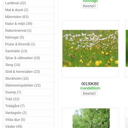
tussilago
Lantbruk (32)
Mat & dryck (2)
Människor (63)
Natur & miljö (39)
Naturreservat (1)
Näringar (5)
Prylar & föremål (1)
Samhälle (13)
Sjöar & våtmarker (10)
Skog (14)
Slott & herresäten (23)
Stockholm (10)
00130KBE
Stämmningsbilder (15)
mandelblom
Svamp (7)
Träd (22)
Trädgård (7)
Vardagsliv (2)
Vilda djur (5)
Växter (49)