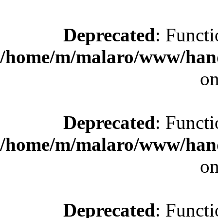
Deprecated
: Functi
/home/m/malaro/www/hande
on
Deprecated
: Functi
/home/m/malaro/www/hande
on
Deprecated
: Functi