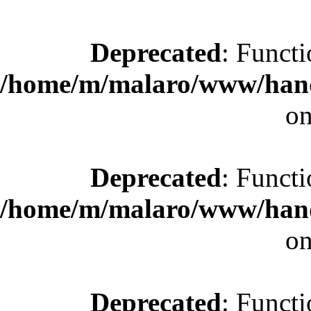
Deprecated
: Functi
/home/m/malaro/www/hande
on
Deprecated
: Functi
/home/m/malaro/www/hande
on
Deprecated
: Functi