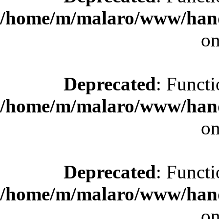
/home/m/malaro/www/hande
on
Deprecated
: Functi
/home/m/malaro/www/hande
on
Deprecated
: Functi
/home/m/malaro/www/hande
on