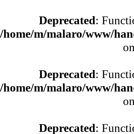
Deprecated
: Functi
/home/m/malaro/www/hande
on
Deprecated
: Functi
/home/m/malaro/www/hande
on
Deprecated
: Functi