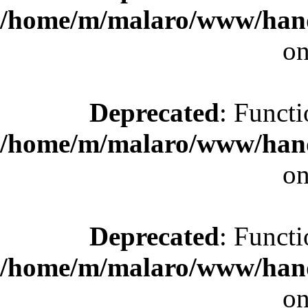
/home/m/malaro/www/hande
on
Deprecated
: Functi
/home/m/malaro/www/hande
on
Deprecated
: Functi
/home/m/malaro/www/hande
on