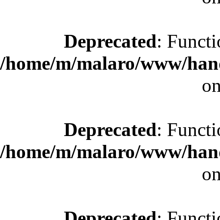
Deprecated
: Functi
/home/m/malaro/www/hande
on
Deprecated
: Functi
/home/m/malaro/www/hande
on
Deprecated
: Functi