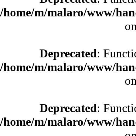
/home/m/malaro/www/hande
on
Deprecated
: Functi
/home/m/malaro/www/hande
on
Deprecated
: Functi
/home/m/malaro/www/hande
on