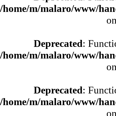
/home/m/malaro/www/hande
on
Deprecated
: Functi
/home/m/malaro/www/hande
on
Deprecated
: Functi
/home/m/malaro/www/hande
on