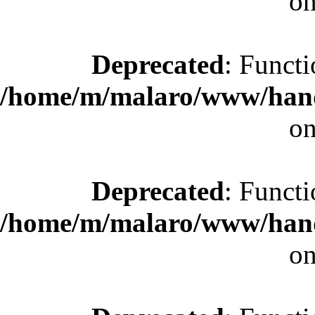
on
Deprecated
: Functi
/home/m/malaro/www/hande
on
Deprecated
: Functi
/home/m/malaro/www/hande
on