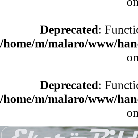
on
Deprecated
: Functi
/home/m/malaro/www/hande
on
Deprecated
: Functi
/home/m/malaro/www/hande
on