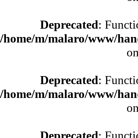
Deprecated
: Functi
/home/m/malaro/www/hande
on
Deprecated
: Functi
/home/m/malaro/www/hande
on
Deprecated
: Functi