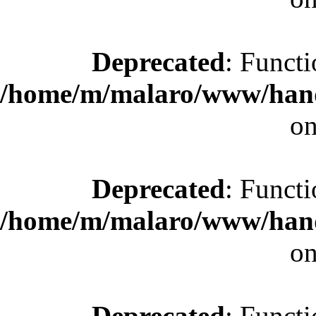
Deprecated
: Functi
/home/m/malaro/www/hande
on
Deprecated
: Functi
/home/m/malaro/www/hande
on
Deprecated
: Functi