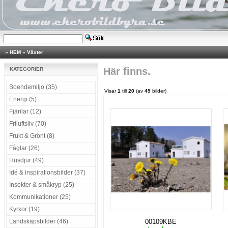
»
HEM
»
Växter
Här finns.
KATEGORIER
Boendemiljö (35)
Visar
1
till
20
(av
49
bilder)
Energi (5)
Fjärilar (12)
Friluftsliv (70)
Frukt & Grönt (8)
Fåglar (26)
Husdjur (49)
Idé & inspirationsbilder (37)
Insekter & småkryp (25)
Kommunikationer (25)
Kyrkor (19)
Landskapsbilder (46)
00109KBE