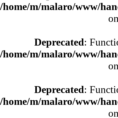
/home/m/malaro/www/hande
on
Deprecated
: Functi
/home/m/malaro/www/hande
on
Deprecated
: Functi
/home/m/malaro/www/hande
on