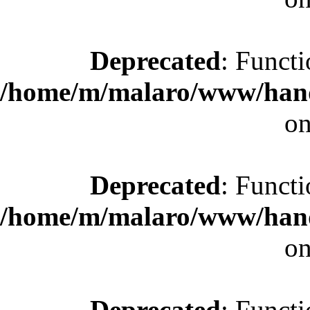
Deprecated
: Functi
/home/m/malaro/www/hande
on
Deprecated
: Functi
/home/m/malaro/www/hande
on
Deprecated
: Functi