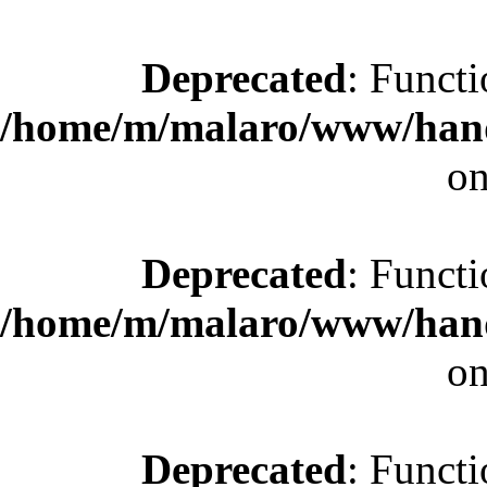
Deprecated
: Functi
/home/m/malaro/www/hande
on
Deprecated
: Functi
/home/m/malaro/www/hande
on
Deprecated
: Functi