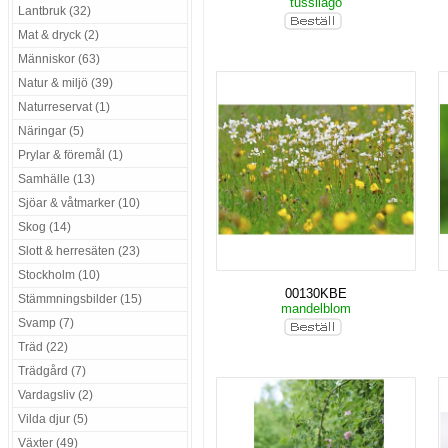
tussilago
Lantbruk (32)
Mat & dryck (2)
Människor (63)
Natur & miljö (39)
Naturreservat (1)
Näringar (5)
Prylar & föremål (1)
Samhälle (13)
Sjöar & våtmarker (10)
Skog (14)
Slott & herresäten (23)
Stockholm (10)
00130KBE
Stämmningsbilder (15)
mandelblom
Svamp (7)
Träd (22)
Trädgård (7)
Vardagsliv (2)
Vilda djur (5)
Växter (49)