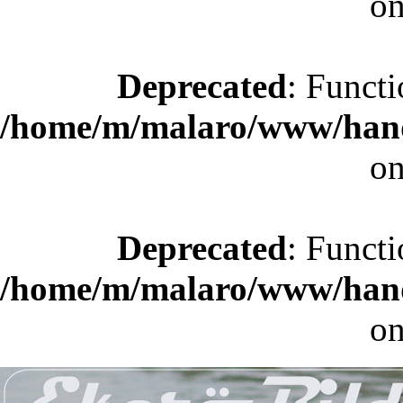
on
Deprecated
: Functi
/home/m/malaro/www/hande
on
Deprecated
: Functi
/home/m/malaro/www/hande
on