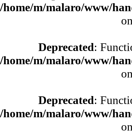
/home/m/malaro/www/hande
on
Deprecated
: Functi
/home/m/malaro/www/hande
on
Deprecated
: Functi
/home/m/malaro/www/hande
on