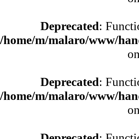
Deprecated
: Functi
/home/m/malaro/www/hande
on
Deprecated
: Functi
/home/m/malaro/www/hande
on
Deprecated
: Functi