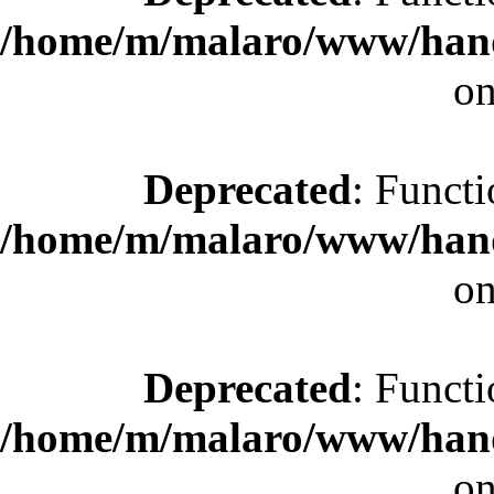
/home/m/malaro/www/hande
on
Deprecated
: Functi
/home/m/malaro/www/hande
on
Deprecated
: Functi
/home/m/malaro/www/hande
on