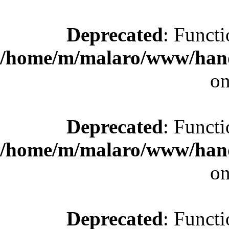
Deprecated
: Functi
/home/m/malaro/www/hande
on
Deprecated
: Functi
/home/m/malaro/www/hande
on
Deprecated
: Functi