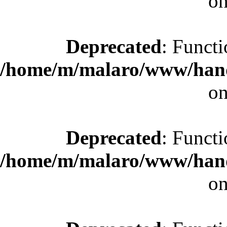
on
Deprecated
: Functi
/home/m/malaro/www/hande
on
Deprecated
: Functi
/home/m/malaro/www/hande
on