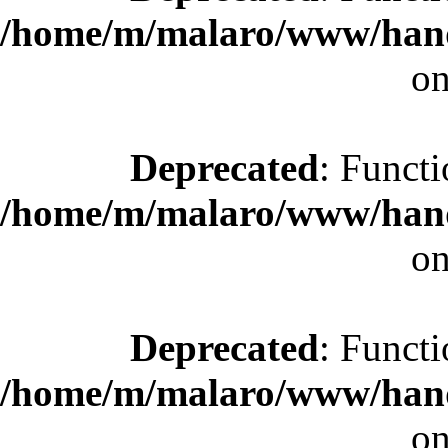
/home/m/malaro/www/hande
on
Deprecated
: Functi
/home/m/malaro/www/hande
on
Deprecated
: Functi
/home/m/malaro/www/hande
on