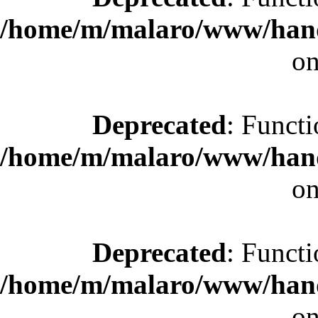
/home/m/malaro/www/hande
on
Deprecated
: Functi
/home/m/malaro/www/hande
on
Deprecated
: Functi
/home/m/malaro/www/hande
on