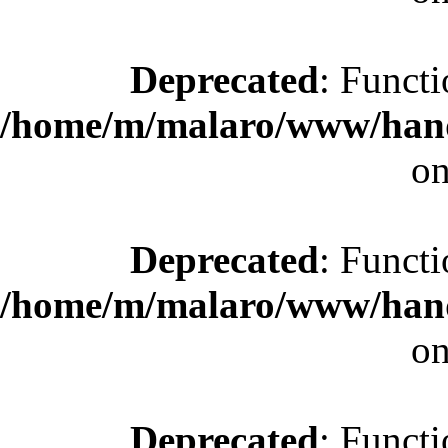
Deprecated
: Functi
/home/m/malaro/www/hande
on
Deprecated
: Functi
/home/m/malaro/www/hande
on
Deprecated
: Functi