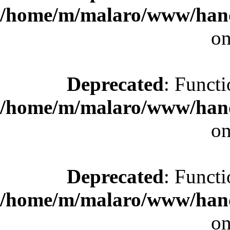
/home/m/malaro/www/hande
on
Deprecated
: Functi
/home/m/malaro/www/hande
on
Deprecated
: Functi
/home/m/malaro/www/hande
on