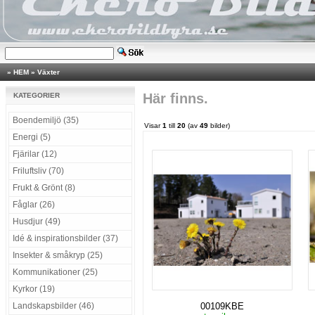
»
HEM
»
Växter
Här finns.
KATEGORIER
Boendemiljö (35)
Visar
1
till
20
(av
49
bilder)
Energi (5)
Fjärilar (12)
Friluftsliv (70)
Frukt & Grönt (8)
Fåglar (26)
Husdjur (49)
Idé & inspirationsbilder (37)
Insekter & småkryp (25)
Kommunikationer (25)
Kyrkor (19)
Landskapsbilder (46)
00109KBE