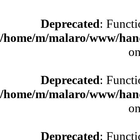
Deprecated
: Functi
/home/m/malaro/www/hande
on
Deprecated
: Functi
/home/m/malaro/www/hande
on
Deprecated
: Functi