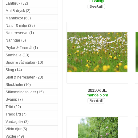
tussilago
Lantbruk (32)
Mat & dryck (2)
Människor (63)
Natur & miljö (39)
Naturreservat (1)
Näringar (5)
Prylar & föremål (1)
Samhälle (13)
Sjöar & våtmarker (10)
Skog (14)
Slott & herresäten (23)
Stockholm (10)
00130KBE
Stämmningsbilder (15)
mandelblom
Svamp (7)
Träd (22)
Trädgård (7)
Vardagsliv (2)
Vilda djur (5)
Växter (49)