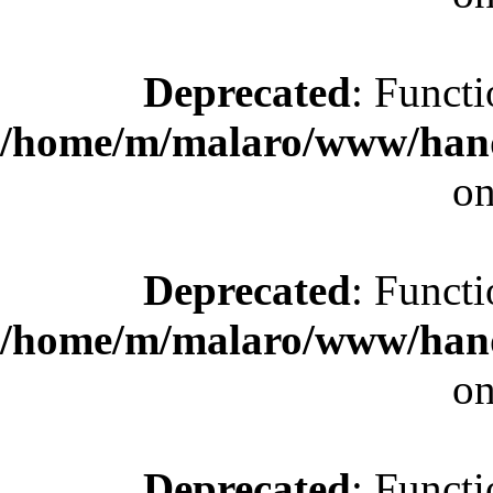
Deprecated
: Functi
/home/m/malaro/www/hande
on
Deprecated
: Functi
/home/m/malaro/www/hande
on
Deprecated
: Functi