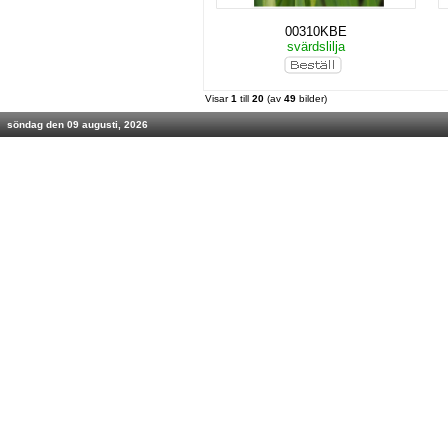
00310KBE
svärdslilja
Visar
1
till
20
(av
49
bilder)
söndag den 09 augusti, 2026