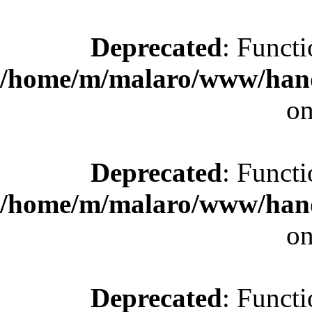
Deprecated
: Functi
/home/m/malaro/www/hande
on
Deprecated
: Functi
/home/m/malaro/www/hande
on
Deprecated
: Functi