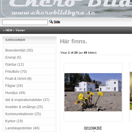
»
HEM
»
Växter
Här finns.
KATEGORIER
Boendemiljö (35)
Visar
1
till
20
(av
49
bilder)
Energi (5)
Fjärilar (12)
Friluftsliv (70)
Frukt & Grönt (8)
Fåglar (26)
Husdjur (49)
Idé & inspirationsbilder (37)
Insekter & småkryp (25)
Kommunikationer (25)
Kyrkor (19)
Landskapsbilder (46)
00109KBE