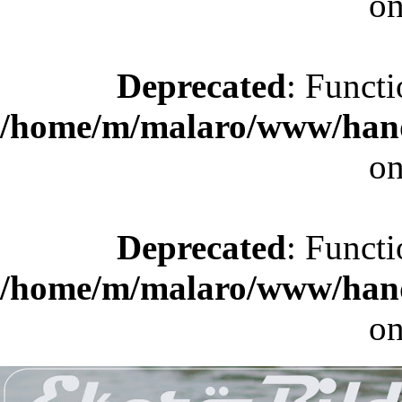
on
Deprecated
: Functi
/home/m/malaro/www/hande
on
Deprecated
: Functi
/home/m/malaro/www/hande
on