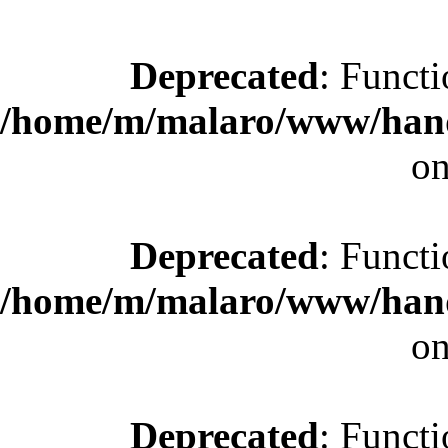
Deprecated
: Functi
/home/m/malaro/www/hande
on
Deprecated
: Functi
/home/m/malaro/www/hande
on
Deprecated
: Functi