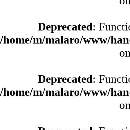
on
Deprecated
: Functi
/home/m/malaro/www/hande
on
Deprecated
: Functi
/home/m/malaro/www/hande
on