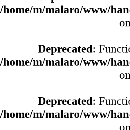
/home/m/malaro/www/hande
on
Deprecated
: Functi
/home/m/malaro/www/hande
on
Deprecated
: Functi
/home/m/malaro/www/hande
on