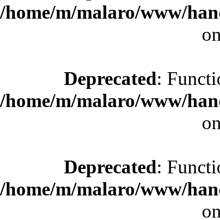
/home/m/malaro/www/hande
on
Deprecated
: Functi
/home/m/malaro/www/hande
on
Deprecated
: Functi
/home/m/malaro/www/hande
on