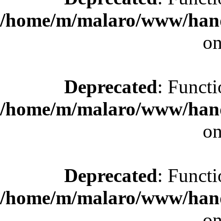
/home/m/malaro/www/hande
on
Deprecated
: Functi
/home/m/malaro/www/hande
on
Deprecated
: Functi
/home/m/malaro/www/hande
on