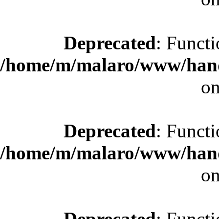
Deprecated
: Functi
/home/m/malaro/www/hande
on
Deprecated
: Functi
/home/m/malaro/www/hande
on
Deprecated
: Functi