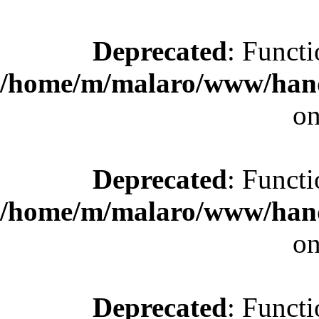
Deprecated
: Functi
/home/m/malaro/www/hande
on
Deprecated
: Functi
/home/m/malaro/www/hande
on
Deprecated
: Functi