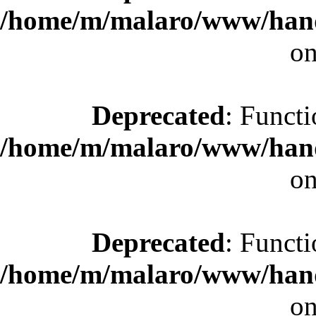
/home/m/malaro/www/hande
on
Deprecated
: Functi
/home/m/malaro/www/hande
on
Deprecated
: Functi
/home/m/malaro/www/hande
on