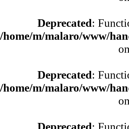
Deprecated
: Functi
/home/m/malaro/www/hande
on
Deprecated
: Functi
/home/m/malaro/www/hande
on
Deprecated
: Functi