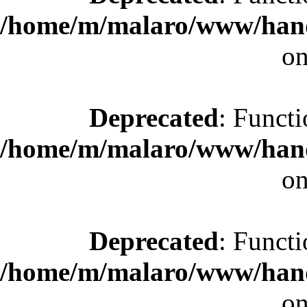
/home/m/malaro/www/hande
on
Deprecated
: Functi
/home/m/malaro/www/hande
on
Deprecated
: Functi
/home/m/malaro/www/hande
on