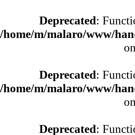
Deprecated
: Functi
/home/m/malaro/www/hande
on
Deprecated
: Functi
/home/m/malaro/www/hande
on
Deprecated
: Functi