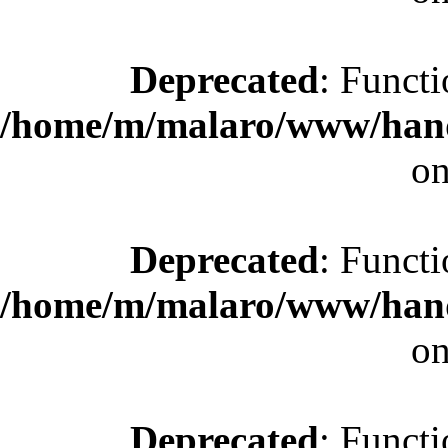
Deprecated
: Functi
/home/m/malaro/www/hande
on
Deprecated
: Functi
/home/m/malaro/www/hande
on
Deprecated
: Functi