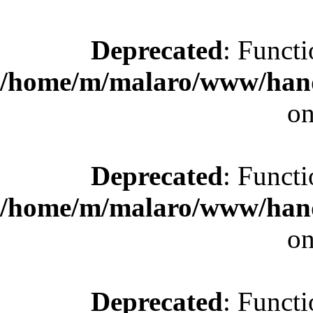
Deprecated
: Functi
/home/m/malaro/www/hande
on
Deprecated
: Functi
/home/m/malaro/www/hande
on
Deprecated
: Functi