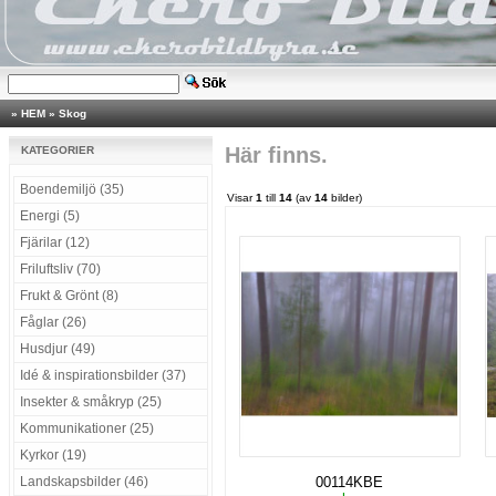
»
HEM
»
Skog
Här finns.
KATEGORIER
Boendemiljö (35)
Visar
1
till
14
(av
14
bilder)
Energi (5)
Fjärilar (12)
Friluftsliv (70)
Frukt & Grönt (8)
Fåglar (26)
Husdjur (49)
Idé & inspirationsbilder (37)
Insekter & småkryp (25)
Kommunikationer (25)
Kyrkor (19)
Landskapsbilder (46)
00114KBE