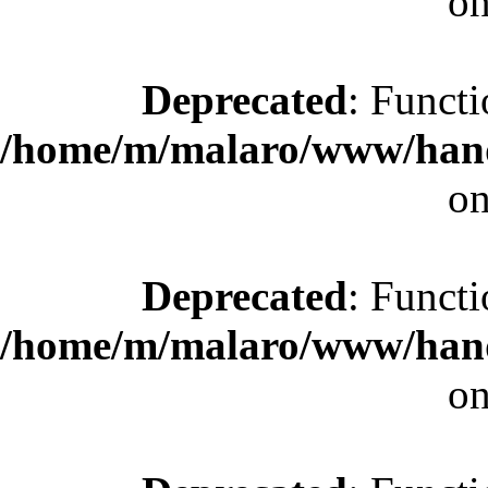
on
Deprecated
: Functi
/home/m/malaro/www/hande
on
Deprecated
: Functi
/home/m/malaro/www/hande
on