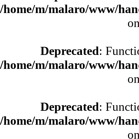
/home/m/malaro/www/hande
on
Deprecated
: Functi
/home/m/malaro/www/hande
on
Deprecated
: Functi
/home/m/malaro/www/hande
on