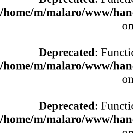
/home/m/malaro/www/hande
on
Deprecated
: Functi
/home/m/malaro/www/hande
on
Deprecated
: Functi
/home/m/malaro/www/hande
on