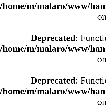
/home/m/malaro/www/hande
on
Deprecated
: Functi
/home/m/malaro/www/hande
on
Deprecated
: Functi
/home/m/malaro/www/hande
on