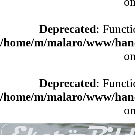
on
Deprecated
: Functi
/home/m/malaro/www/hande
on
Deprecated
: Functi
/home/m/malaro/www/hande
on