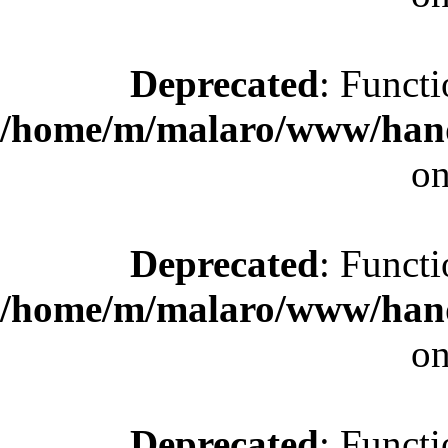
Deprecated
: Functi
/home/m/malaro/www/hande
on
Deprecated
: Functi
/home/m/malaro/www/hande
on
Deprecated
: Functi