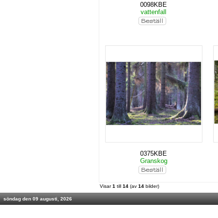
0098KBE
vattenfall
0375KBE
Granskog
Visar
1
till
14
(av
14
bilder)
söndag den 09 augusti, 2026