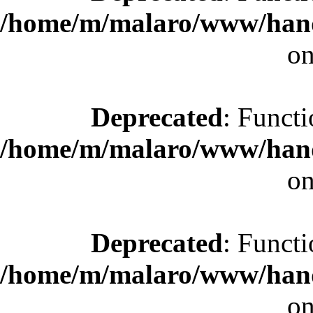
/home/m/malaro/www/hande
on
Deprecated
: Functi
/home/m/malaro/www/hande
on
Deprecated
: Functi
/home/m/malaro/www/hande
on