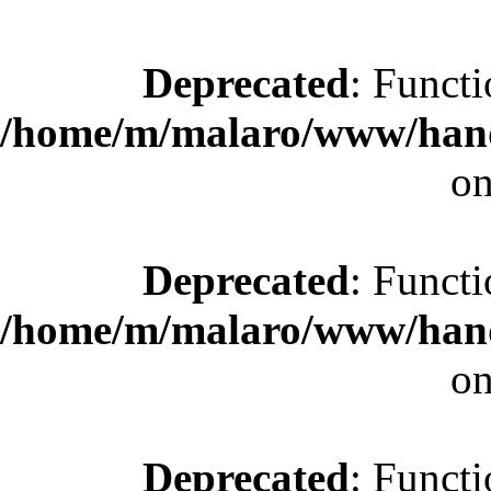
Deprecated
: Functi
/home/m/malaro/www/hande
on
Deprecated
: Functi
/home/m/malaro/www/hande
on
Deprecated
: Functi