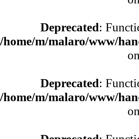
Deprecated
: Functi
/home/m/malaro/www/hande
on
Deprecated
: Functi
/home/m/malaro/www/hande
on
Deprecated
: Functi