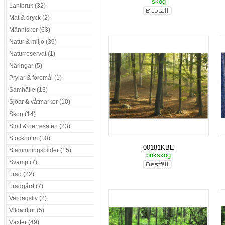
skog
Lantbruk (32)
Mat & dryck (2)
Människor (63)
Natur & miljö (39)
Naturreservat (1)
Näringar (5)
Prylar & föremål (1)
Samhälle (13)
Sjöar & våtmarker (10)
Skog (14)
Slott & herresäten (23)
Stockholm (10)
00181KBE
Stämmningsbilder (15)
bokskog
Svamp (7)
Träd (22)
Trädgård (7)
Vardagsliv (2)
Vilda djur (5)
Växter (49)