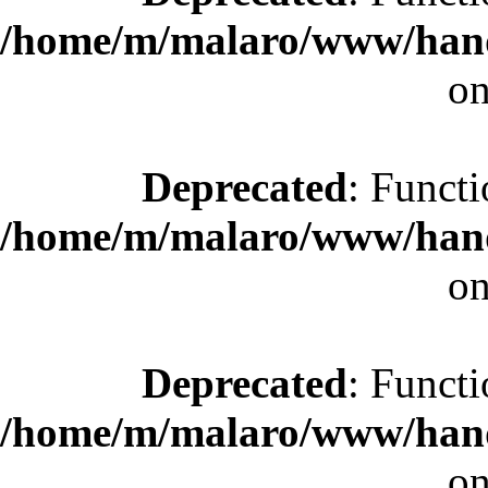
/home/m/malaro/www/hande
on
Deprecated
: Functi
/home/m/malaro/www/hande
on
Deprecated
: Functi
/home/m/malaro/www/hande
on