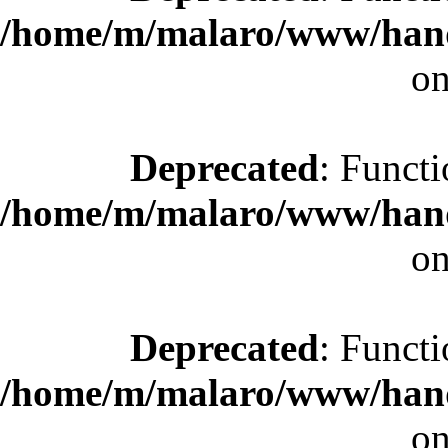
/home/m/malaro/www/hande
on
Deprecated
: Functi
/home/m/malaro/www/hande
on
Deprecated
: Functi
/home/m/malaro/www/hande
on