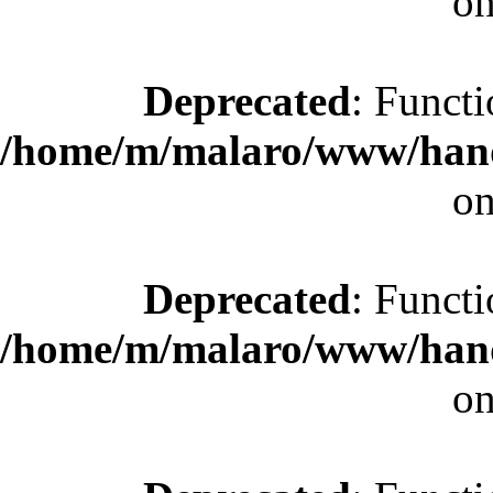
on
Deprecated
: Functi
/home/m/malaro/www/hande
on
Deprecated
: Functi
/home/m/malaro/www/hande
on