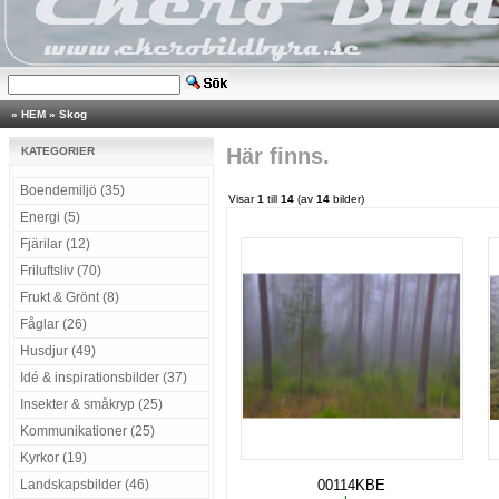
»
HEM
»
Skog
Här finns.
KATEGORIER
Boendemiljö (35)
Visar
1
till
14
(av
14
bilder)
Energi (5)
Fjärilar (12)
Friluftsliv (70)
Frukt & Grönt (8)
Fåglar (26)
Husdjur (49)
Idé & inspirationsbilder (37)
Insekter & småkryp (25)
Kommunikationer (25)
Kyrkor (19)
Landskapsbilder (46)
00114KBE