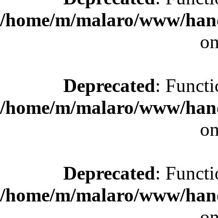
/home/m/malaro/www/hande
on
Deprecated
: Functi
/home/m/malaro/www/hande
on
Deprecated
: Functi
/home/m/malaro/www/hande
on