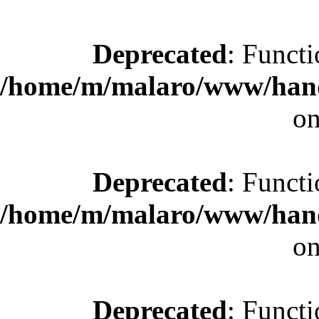
Deprecated
: Functi
/home/m/malaro/www/hande
on
Deprecated
: Functi
/home/m/malaro/www/hande
on
Deprecated
: Functi