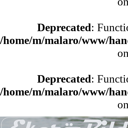
on
Deprecated
: Functi
/home/m/malaro/www/hande
on
Deprecated
: Functi
/home/m/malaro/www/hande
on