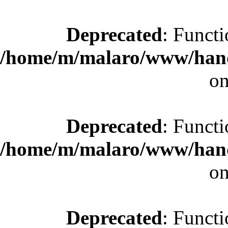
Deprecated
: Functi
/home/m/malaro/www/hande
on
Deprecated
: Functi
/home/m/malaro/www/hande
on
Deprecated
: Functi