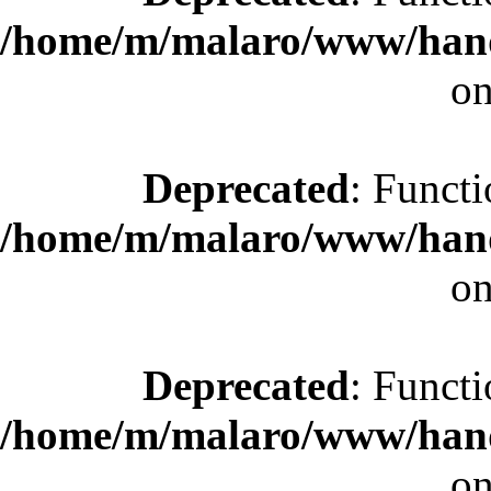
/home/m/malaro/www/hande
on
Deprecated
: Functi
/home/m/malaro/www/hande
on
Deprecated
: Functi
/home/m/malaro/www/hande
on