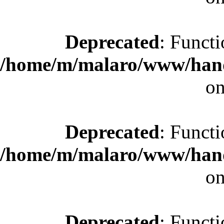
Deprecated
: Functi
/home/m/malaro/www/hande
on
Deprecated
: Functi
/home/m/malaro/www/hande
on
Deprecated
: Functi