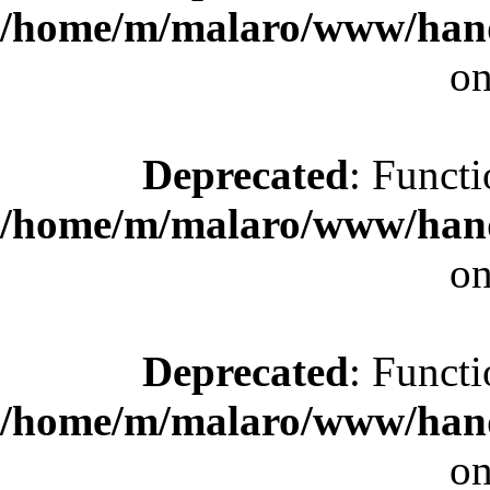
/home/m/malaro/www/hande
on
Deprecated
: Functi
/home/m/malaro/www/hande
on
Deprecated
: Functi
/home/m/malaro/www/hande
on