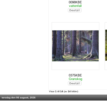
0098KBE
vattenfall
0375KBE
Granskog
Visar
1
till
14
(av
14
bilder)
torsdag den 06 augusti, 2026