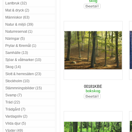
skog
Lantbruk (32)
Mat & dryck (2)
Människor (63)
Natur & miljö (39)
Naturreservat (1)
Näringar (5)
Prylar & föremål (1)
Samhälle (13)
Sjöar & våtmarker (10)
Skog (14)
Slott & herresäten (23)
Stockholm (10)
00181KBE
Stämmningsbilder (15)
bokskog
Svamp (7)
Träd (22)
Trädgård (7)
Vardagsliv (2)
Vilda djur (5)
Växter (49)