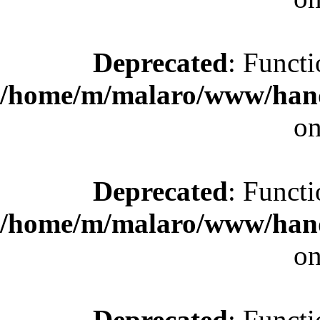
Deprecated
: Functi
/home/m/malaro/www/hande
on
Deprecated
: Functi
/home/m/malaro/www/hande
on
Deprecated
: Functi