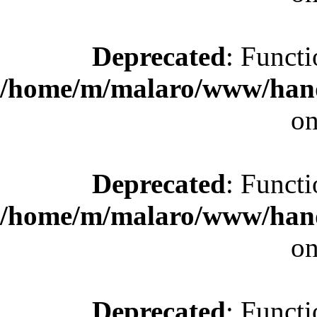
Deprecated
: Functi
/home/m/malaro/www/hande
on
Deprecated
: Functi
/home/m/malaro/www/hande
on
Deprecated
: Functi