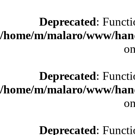
Deprecated
: Functi
/home/m/malaro/www/hande
on
Deprecated
: Functi
/home/m/malaro/www/hande
on
Deprecated
: Functi