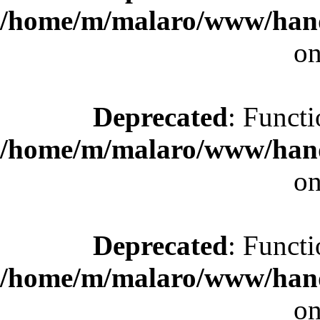
/home/m/malaro/www/hande
on
Deprecated
: Functi
/home/m/malaro/www/hande
on
Deprecated
: Functi
/home/m/malaro/www/hande
on