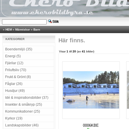
»
HEM
»
Människor
»
Barn
Här finns.
KATEGORIER
Boendemiljö (35)
Visar
1
till
20
(av
41
bilder)
Energi (5)
Fjärilar (12)
Friluftsliv (70)
Frukt & Grönt (8)
Fåglar (26)
Husdjur (49)
Idé & inspirationsbilder (37)
Insekter & småkryp (25)
Kommunikationer (25)
Kyrkor (19)
Landskapsbilder (46)
0006KBE