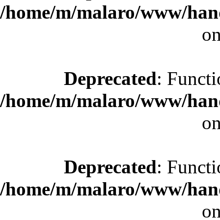
/home/m/malaro/www/hande
on
Deprecated
: Functi
/home/m/malaro/www/hande
on
Deprecated
: Functi
/home/m/malaro/www/hande
on