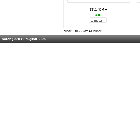
0042KBE
barn
Visar
1
till
20
(av
41
bilder)
söndag den 09 augusti, 2026