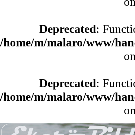
on
Deprecated
: Functi
/home/m/malaro/www/hande
on
Deprecated
: Functi
/home/m/malaro/www/hande
on