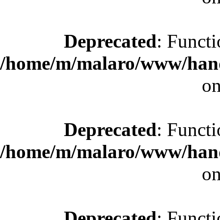
Deprecated
: Functi
/home/m/malaro/www/hande
on
Deprecated
: Functi
/home/m/malaro/www/hande
on
Deprecated
: Functi