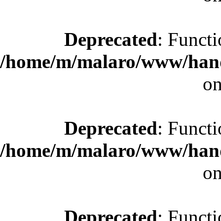
Deprecated
: Functi
/home/m/malaro/www/hande
on
Deprecated
: Functi
/home/m/malaro/www/hande
on
Deprecated
: Functi