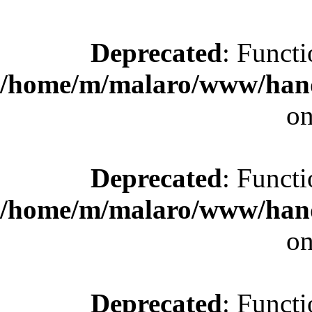
Deprecated
: Functi
/home/m/malaro/www/hande
on
Deprecated
: Functi
/home/m/malaro/www/hande
on
Deprecated
: Functi