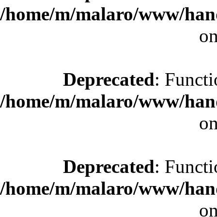
/home/m/malaro/www/hande
on
Deprecated
: Functi
/home/m/malaro/www/hande
on
Deprecated
: Functi
/home/m/malaro/www/hande
on