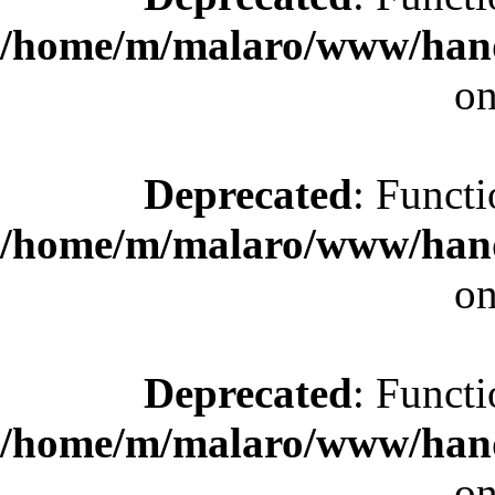
/home/m/malaro/www/hande
on
Deprecated
: Functi
/home/m/malaro/www/hande
on
Deprecated
: Functi
/home/m/malaro/www/hande
on