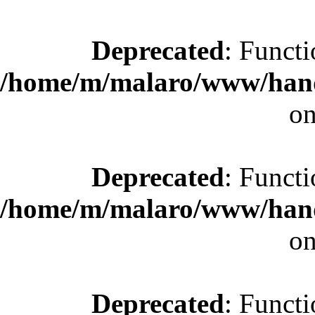
Deprecated
: Functi
/home/m/malaro/www/hande
on
Deprecated
: Functi
/home/m/malaro/www/hande
on
Deprecated
: Functi