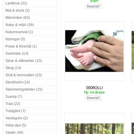
Barn
Lantbruk (32)
Mat & dryck (2)
Människor (63)
Natur & miljö (39)
Naturreservat (1)
Näringar (5)
Prylar & föremål (1)
Samhälle (13)
Sjöar & våtmarker (10)
Skog (14)
Slott & herresäten (23)
Stockholm (10)
0008OLLI
Stämmningsbilder (15)
Ny invånare
Svamp (7)
Träd (22)
Trädgård (7)
Vardagsliv (2)
Vilda djur (5)
Växter (49)