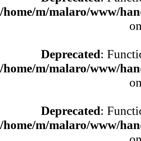
/home/m/malaro/www/hande
on
Deprecated
: Functi
/home/m/malaro/www/hande
on
Deprecated
: Functi
/home/m/malaro/www/hande
on