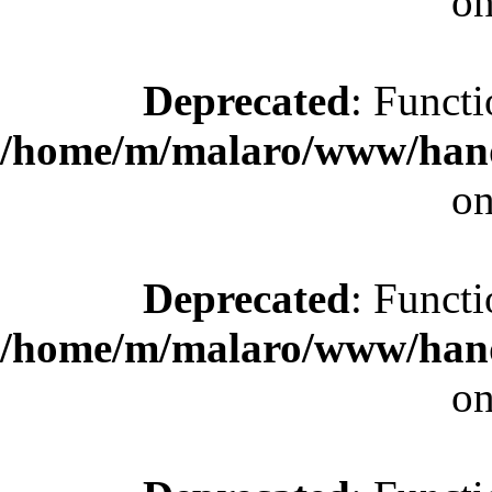
on
Deprecated
: Functi
/home/m/malaro/www/hande
on
Deprecated
: Functi
/home/m/malaro/www/hande
on