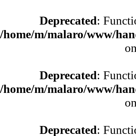
Deprecated
: Functi
/home/m/malaro/www/hande
on
Deprecated
: Functi
/home/m/malaro/www/hande
on
Deprecated
: Functi