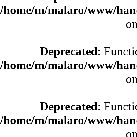
/home/m/malaro/www/hande
on
Deprecated
: Functi
/home/m/malaro/www/hande
on
Deprecated
: Functi
/home/m/malaro/www/hande
on