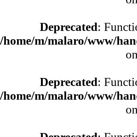
Deprecated
: Functi
/home/m/malaro/www/hande
on
Deprecated
: Functi
/home/m/malaro/www/hande
on
Deprecated
: Functi