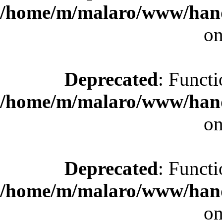
/home/m/malaro/www/hande
on
Deprecated
: Functi
/home/m/malaro/www/hande
on
Deprecated
: Functi
/home/m/malaro/www/hande
on