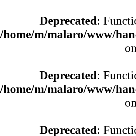
Deprecated
: Functi
/home/m/malaro/www/hande
on
Deprecated
: Functi
/home/m/malaro/www/hande
on
Deprecated
: Functi