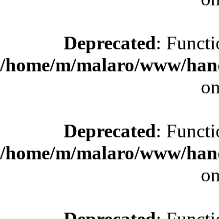
Deprecated
: Functi
/home/m/malaro/www/hande
on
Deprecated
: Functi
/home/m/malaro/www/hande
on
Deprecated
: Functi