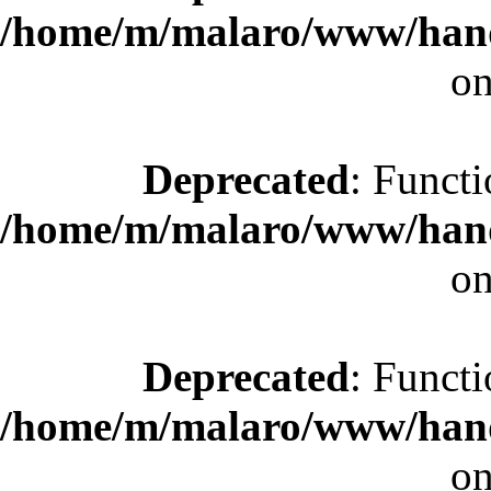
/home/m/malaro/www/hande
on
Deprecated
: Functi
/home/m/malaro/www/hande
on
Deprecated
: Functi
/home/m/malaro/www/hande
on