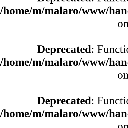
/home/m/malaro/www/hande
on
Deprecated
: Functi
/home/m/malaro/www/hande
on
Deprecated
: Functi
/home/m/malaro/www/hande
on