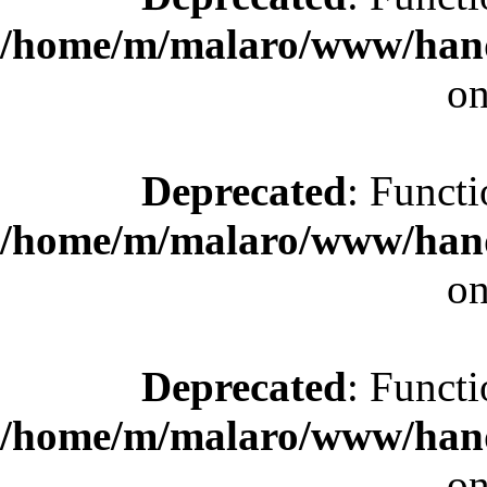
/home/m/malaro/www/hande
on
Deprecated
: Functi
/home/m/malaro/www/hande
on
Deprecated
: Functi
/home/m/malaro/www/hande
on