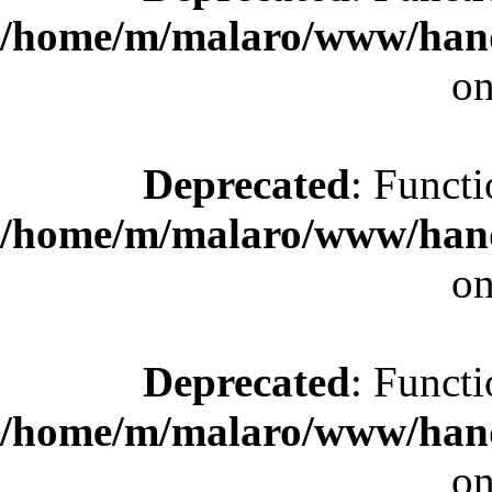
/home/m/malaro/www/hande
on
Deprecated
: Functi
/home/m/malaro/www/hande
on
Deprecated
: Functi
/home/m/malaro/www/hande
on