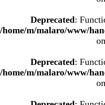
Deprecated
: Functi
/home/m/malaro/www/hande
on
Deprecated
: Functi
/home/m/malaro/www/hande
on
Deprecated
: Functi