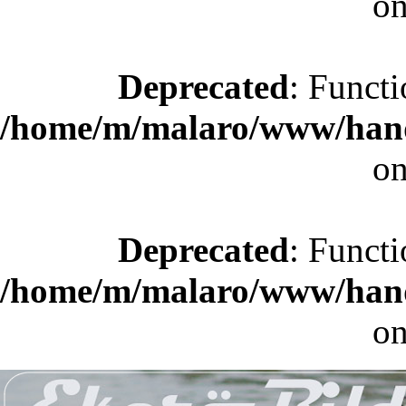
on
Deprecated
: Functi
/home/m/malaro/www/hande
on
Deprecated
: Functi
/home/m/malaro/www/hande
on