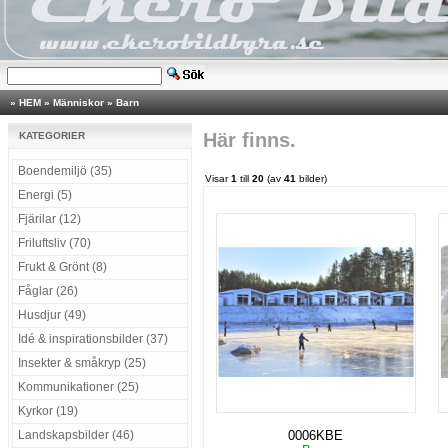
»
HEM
»
Människor
»
Barn
Här finns.
KATEGORIER
Boendemiljö (35)
Visar
1
till
20
(av
41
bilder)
Energi (5)
Fjärilar (12)
Friluftsliv (70)
Frukt & Grönt (8)
Fåglar (26)
Husdjur (49)
Idé & inspirationsbilder (37)
Insekter & småkryp (25)
Kommunikationer (25)
Kyrkor (19)
Landskapsbilder (46)
0006KBE