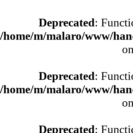
Deprecated
: Functi
/home/m/malaro/www/hande
on
Deprecated
: Functi
/home/m/malaro/www/hande
on
Deprecated
: Functi