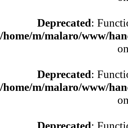
Deprecated
: Functi
/home/m/malaro/www/hande
on
Deprecated
: Functi
/home/m/malaro/www/hande
on
Deprecated
: Functi