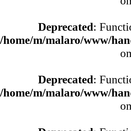
on
Deprecated
: Functi
/home/m/malaro/www/hande
on
Deprecated
: Functi
/home/m/malaro/www/hande
on