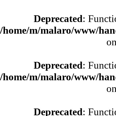
Deprecated
: Functi
/home/m/malaro/www/hande
on
Deprecated
: Functi
/home/m/malaro/www/hande
on
Deprecated
: Functi