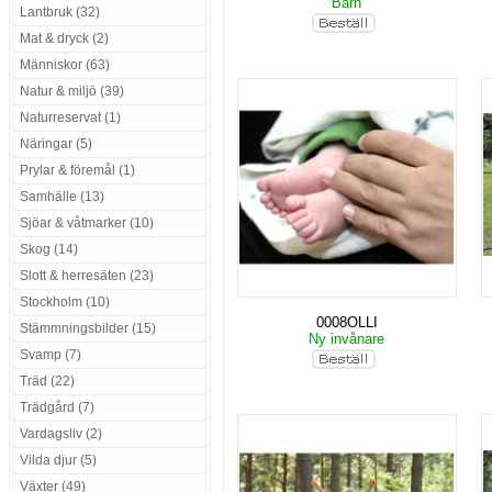
Barn
Lantbruk (32)
Mat & dryck (2)
Människor (63)
Natur & miljö (39)
Naturreservat (1)
Näringar (5)
Prylar & föremål (1)
Samhälle (13)
Sjöar & våtmarker (10)
Skog (14)
Slott & herresäten (23)
Stockholm (10)
0008OLLI
Stämmningsbilder (15)
Ny invånare
Svamp (7)
Träd (22)
Trädgård (7)
Vardagsliv (2)
Vilda djur (5)
Växter (49)