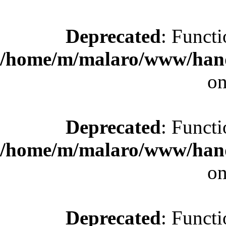
Deprecated
: Functi
/home/m/malaro/www/hande
on
Deprecated
: Functi
/home/m/malaro/www/hande
on
Deprecated
: Functi