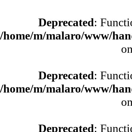
Deprecated
: Functi
/home/m/malaro/www/hande
on
Deprecated
: Functi
/home/m/malaro/www/hande
on
Deprecated
: Functi