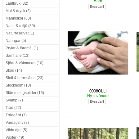
Barn
Lantbruk (32)
Mat & dryck (2)
Människor (63)
Natur & miljö (39)
Naturreservat (1)
Näringar (5)
Prylar & föremål (1)
Samhälle (13)
Sjöar & våtmarker (10)
Skog (14)
Slott & herresäten (23)
Stockholm (10)
0008OLLI
Stämmningsbilder (15)
Ny invånare
Svamp (7)
Träd (22)
Trädgård (7)
Vardagsliv (2)
Vilda djur (5)
Växter (49)