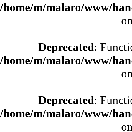
/home/m/malaro/www/hande
on
Deprecated
: Functi
/home/m/malaro/www/hande
on
Deprecated
: Functi
/home/m/malaro/www/hande
on