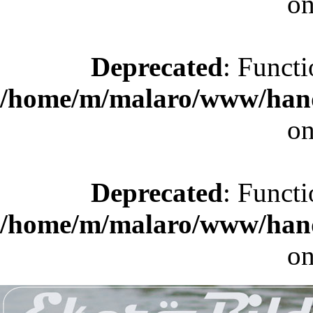
on
Deprecated
: Functi
/home/m/malaro/www/hande
on
Deprecated
: Functi
/home/m/malaro/www/hande
on