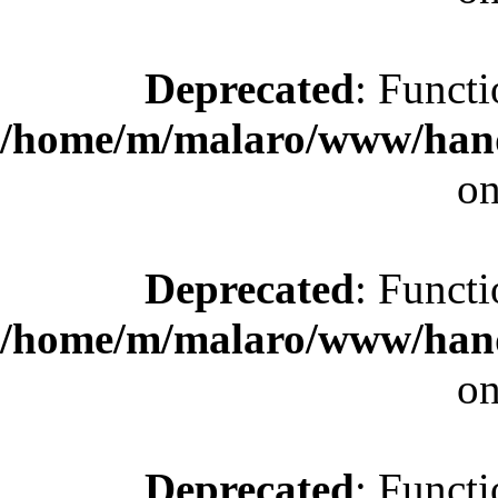
Deprecated
: Functi
/home/m/malaro/www/hande
on
Deprecated
: Functi
/home/m/malaro/www/hande
on
Deprecated
: Functi