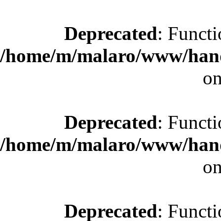
Deprecated
: Functi
/home/m/malaro/www/hande
on
Deprecated
: Functi
/home/m/malaro/www/hande
on
Deprecated
: Functi