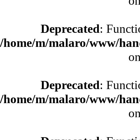
on
Deprecated
: Functi
/home/m/malaro/www/hande
on
Deprecated
: Functi
/home/m/malaro/www/hande
on