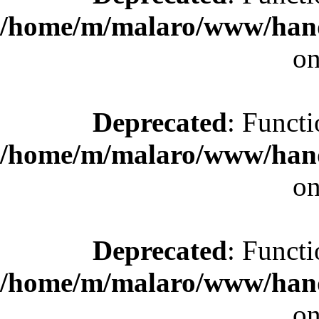
/home/m/malaro/www/hande
on
Deprecated
: Functi
/home/m/malaro/www/hande
on
Deprecated
: Functi
/home/m/malaro/www/hande
on