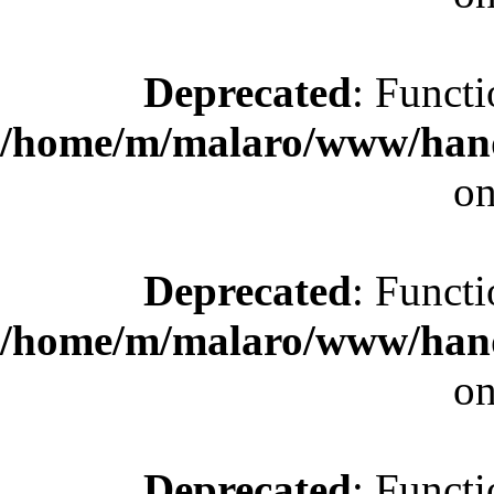
Deprecated
: Functi
/home/m/malaro/www/hande
on
Deprecated
: Functi
/home/m/malaro/www/hande
on
Deprecated
: Functi