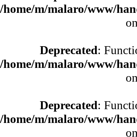
/home/m/malaro/www/hande
on
Deprecated
: Functi
/home/m/malaro/www/hande
on
Deprecated
: Functi
/home/m/malaro/www/hande
on