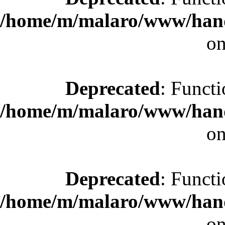
/home/m/malaro/www/hande
on
Deprecated
: Functi
/home/m/malaro/www/hande
on
Deprecated
: Functi
/home/m/malaro/www/hande
on