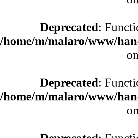
Deprecated
: Functi
/home/m/malaro/www/hande
on
Deprecated
: Functi
/home/m/malaro/www/hande
on
Deprecated
: Functi