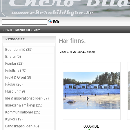
»
HEM
»
Människor
»
Barn
Här finns.
KATEGORIER
Boendemiljö (35)
Visar
1
till
20
(av
41
bilder)
Energi (5)
Fjärilar (12)
Friluftsliv (70)
Frukt & Grönt (8)
Fåglar (26)
Husdjur (49)
Idé & inspirationsbilder (37)
Insekter & småkryp (25)
Kommunikationer (25)
Kyrkor (19)
Landskapsbilder (46)
0006KBE