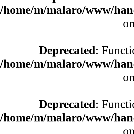
/home/m/malaro/www/hande
on
Deprecated
: Functi
/home/m/malaro/www/hande
on
Deprecated
: Functi
/home/m/malaro/www/hande
on