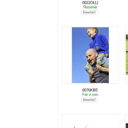
0022OLLI
Resenär
0076KBE
Far o son