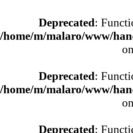
Deprecated
: Functi
/home/m/malaro/www/hande
on
Deprecated
: Functi
/home/m/malaro/www/hande
on
Deprecated
: Functi