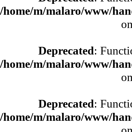
/home/m/malaro/www/hande
on
Deprecated
: Functi
/home/m/malaro/www/hande
on
Deprecated
: Functi
/home/m/malaro/www/hande
on