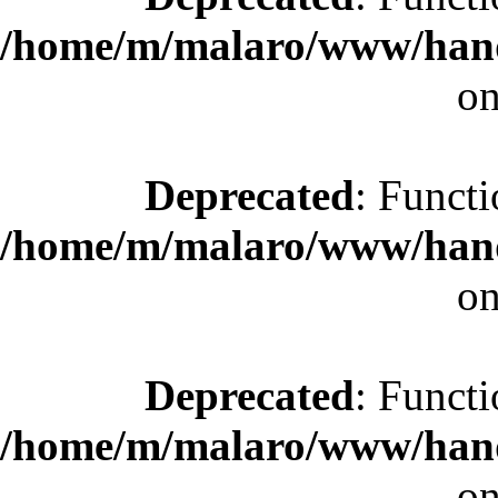
/home/m/malaro/www/hande
on
Deprecated
: Functi
/home/m/malaro/www/hande
on
Deprecated
: Functi
/home/m/malaro/www/hande
on