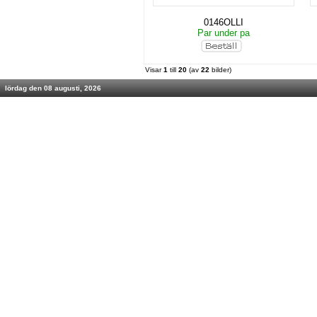
0146OLLI
Par under pa
Visar
1
till
20
(av
22
bilder)
lördag den 08 augusti, 2026