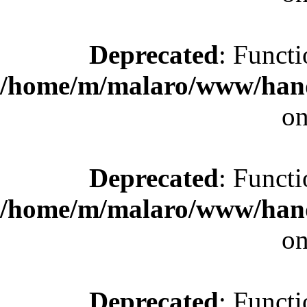
Deprecated
: Functi
/home/m/malaro/www/hande
on
Deprecated
: Functi
/home/m/malaro/www/hande
on
Deprecated
: Functi