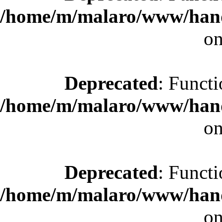
/home/m/malaro/www/hande
on
Deprecated
: Functi
/home/m/malaro/www/hande
on
Deprecated
: Functi
/home/m/malaro/www/hande
on