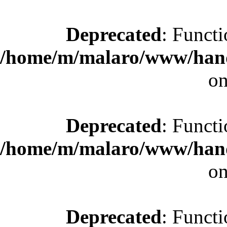
Deprecated
: Functi
/home/m/malaro/www/hande
on
Deprecated
: Functi
/home/m/malaro/www/hande
on
Deprecated
: Functi