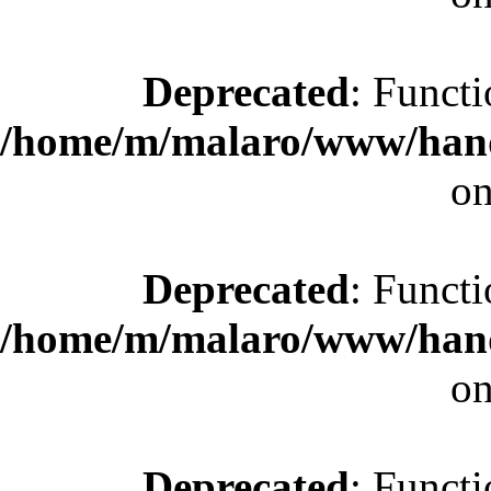
Deprecated
: Functi
/home/m/malaro/www/hande
on
Deprecated
: Functi
/home/m/malaro/www/hande
on
Deprecated
: Functi