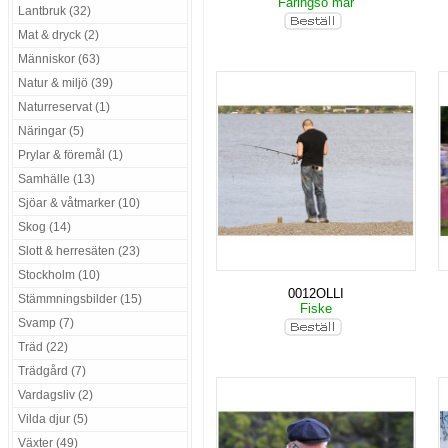
Färingsö mar
Lantbruk (32)
Mat & dryck (2)
Människor (63)
Natur & miljö (39)
Naturreservat (1)
Näringar (5)
Prylar & föremål (1)
Samhälle (13)
Sjöar & våtmarker (10)
Skog (14)
Slott & herresäten (23)
Stockholm (10)
0012OLLI
Stämmningsbilder (15)
Fiske
Svamp (7)
Träd (22)
Trädgård (7)
Vardagsliv (2)
Vilda djur (5)
Växter (49)