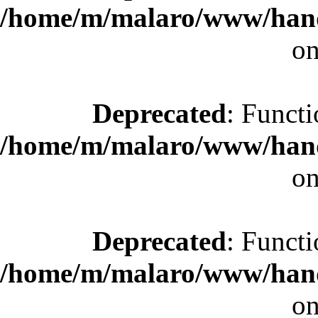
/home/m/malaro/www/hande
on
Deprecated
: Functi
/home/m/malaro/www/hande
on
Deprecated
: Functi
/home/m/malaro/www/hande
on