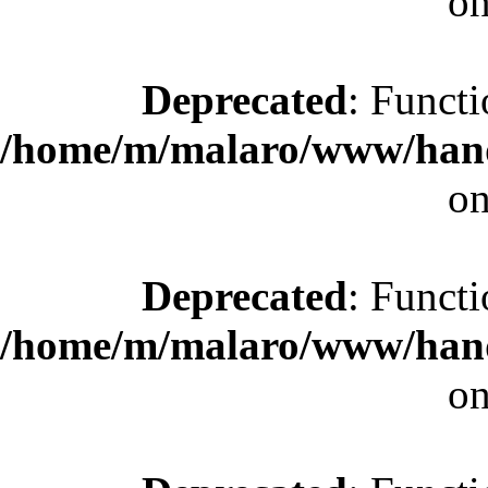
on
Deprecated
: Functi
/home/m/malaro/www/hande
on
Deprecated
: Functi
/home/m/malaro/www/hande
on