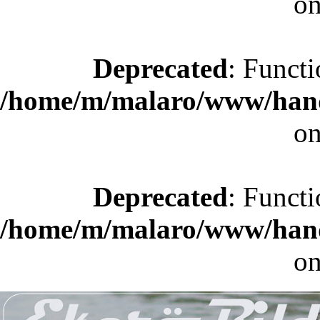
on
Deprecated
: Functi
/home/m/malaro/www/hande
on
Deprecated
: Functi
/home/m/malaro/www/hande
on