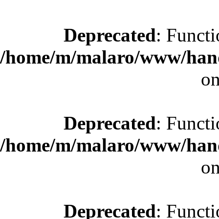
Deprecated
: Functi
/home/m/malaro/www/hande
on
Deprecated
: Functi
/home/m/malaro/www/hande
on
Deprecated
: Functi