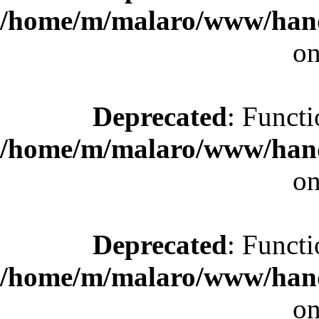
/home/m/malaro/www/hande
on
Deprecated
: Functi
/home/m/malaro/www/hande
on
Deprecated
: Functi
/home/m/malaro/www/hande
on