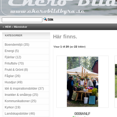
»
HEM
»
Människor
Här finns.
KATEGORIER
Boendemiljö (35)
Visar
1
till
20
(av
22
bilder)
Energi (5)
Fjärilar (12)
Friluftsliv (70)
Frukt & Grönt (8)
Fåglar (26)
Husdjur (49)
Idé & inspirationsbilder (37)
Insekter & småkryp (25)
Kommunikationer (25)
Kyrkor (19)
Landskapsbilder (46)
0008ANLF