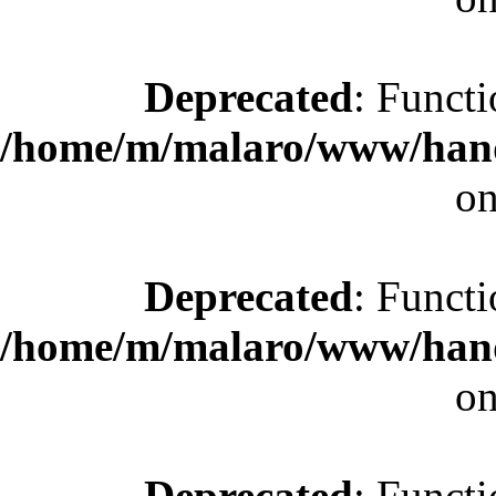
Deprecated
: Functi
/home/m/malaro/www/hande
on
Deprecated
: Functi
/home/m/malaro/www/hande
on
Deprecated
: Functi