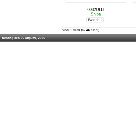
0032OLLI
Snipa
Visar
1
till
20
(av
46
bilder)
torsdag den 06 augusti, 2026