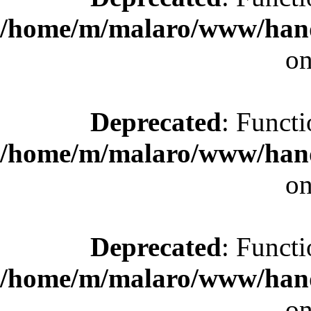
/home/m/malaro/www/hande
on
Deprecated
: Functi
/home/m/malaro/www/hande
on
Deprecated
: Functi
/home/m/malaro/www/hande
on