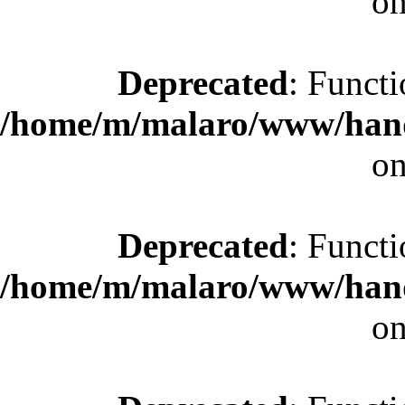
on
Deprecated
: Functi
/home/m/malaro/www/hande
on
Deprecated
: Functi
/home/m/malaro/www/hande
on