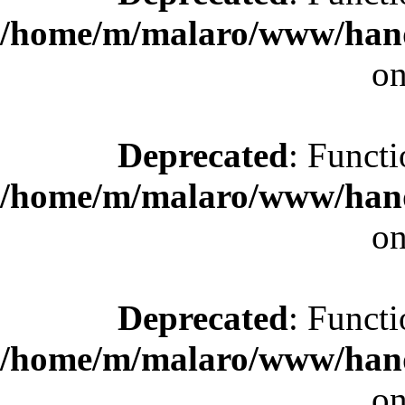
/home/m/malaro/www/hande
on
Deprecated
: Functi
/home/m/malaro/www/hande
on
Deprecated
: Functi
/home/m/malaro/www/hande
on