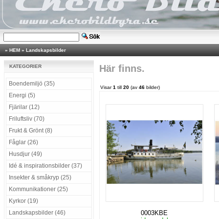
»
HEM
»
Landskapsbilder
Här finns.
KATEGORIER
Boendemiljö (35)
Visar
1
till
20
(av
46
bilder)
Energi (5)
Fjärilar (12)
Friluftsliv (70)
Frukt & Grönt (8)
Fåglar (26)
Husdjur (49)
Idé & inspirationsbilder (37)
Insekter & småkryp (25)
Kommunikationer (25)
Kyrkor (19)
Landskapsbilder (46)
0003KBE