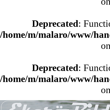
on
Deprecated
: Functi
/home/m/malaro/www/hande
on
Deprecated
: Functi
/home/m/malaro/www/hande
on