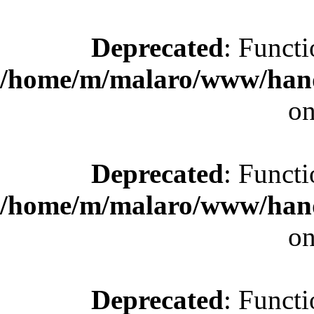
Deprecated
: Functi
/home/m/malaro/www/hande
on
Deprecated
: Functi
/home/m/malaro/www/hande
on
Deprecated
: Functi