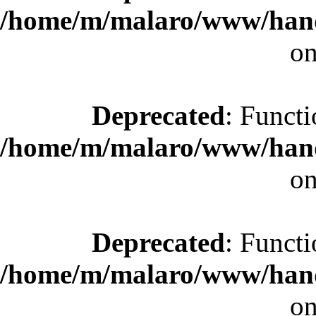
/home/m/malaro/www/hande
on
Deprecated
: Functi
/home/m/malaro/www/hande
on
Deprecated
: Functi
/home/m/malaro/www/hande
on