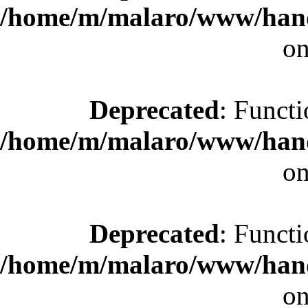
/home/m/malaro/www/hande
on
Deprecated
: Functi
/home/m/malaro/www/hande
on
Deprecated
: Functi
/home/m/malaro/www/hande
on