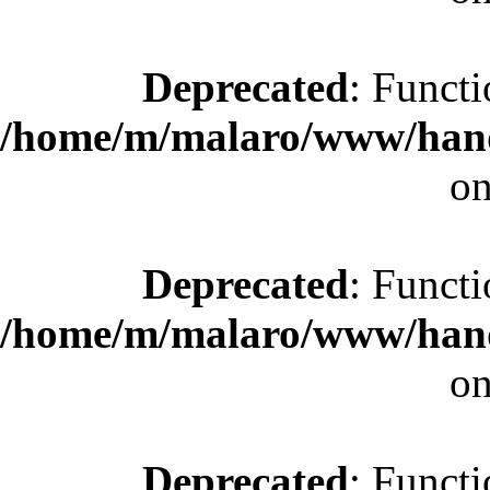
Deprecated
: Functi
/home/m/malaro/www/hande
on
Deprecated
: Functi
/home/m/malaro/www/hande
on
Deprecated
: Functi