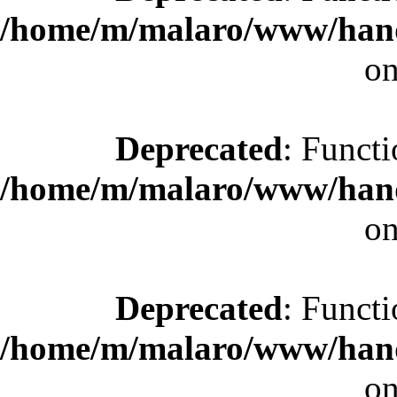
/home/m/malaro/www/hande
on
Deprecated
: Functi
/home/m/malaro/www/hande
on
Deprecated
: Functi
/home/m/malaro/www/hande
on