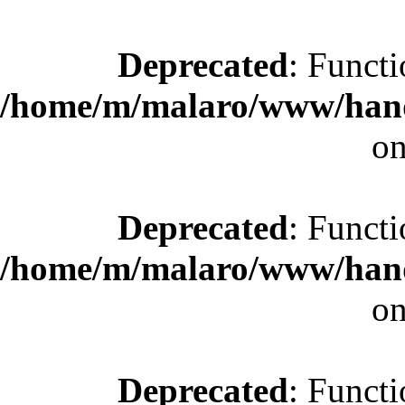
Deprecated
: Functi
/home/m/malaro/www/hande
on
Deprecated
: Functi
/home/m/malaro/www/hande
on
Deprecated
: Functi