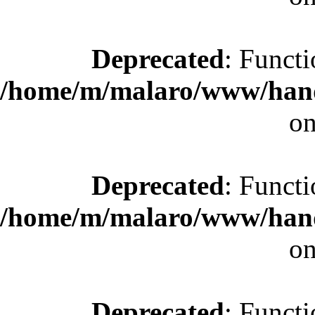
Deprecated
: Functi
/home/m/malaro/www/hande
on
Deprecated
: Functi
/home/m/malaro/www/hande
on
Deprecated
: Functi