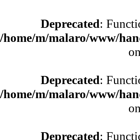
Deprecated
: Functi
/home/m/malaro/www/hande
on
Deprecated
: Functi
/home/m/malaro/www/hande
on
Deprecated
: Functi