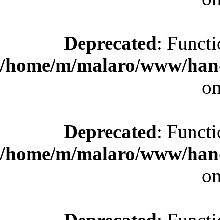
Deprecated
: Functi
/home/m/malaro/www/hande
on
Deprecated
: Functi
/home/m/malaro/www/hande
on
Deprecated
: Functi