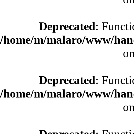
Deprecated
: Functi
/home/m/malaro/www/hande
on
Deprecated
: Functi
/home/m/malaro/www/hande
on
Deprecated
: Functi