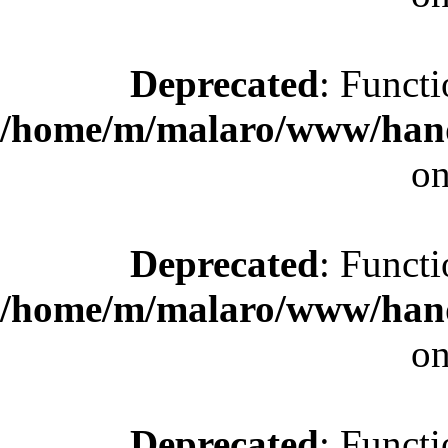
Deprecated
: Functi
/home/m/malaro/www/hande
on
Deprecated
: Functi
/home/m/malaro/www/hande
on
Deprecated
: Functi