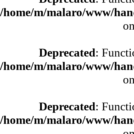
/home/m/malaro/www/hande
on
Deprecated
: Functi
/home/m/malaro/www/hande
on
Deprecated
: Functi
/home/m/malaro/www/hande
on