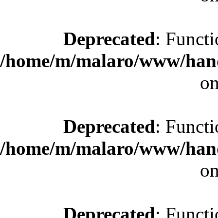
Deprecated
: Functi
/home/m/malaro/www/hande
on
Deprecated
: Functi
/home/m/malaro/www/hande
on
Deprecated
: Functi