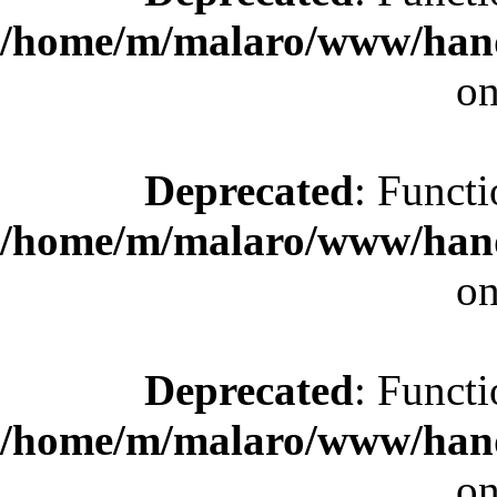
/home/m/malaro/www/hande
on
Deprecated
: Functi
/home/m/malaro/www/hande
on
Deprecated
: Functi
/home/m/malaro/www/hande
on