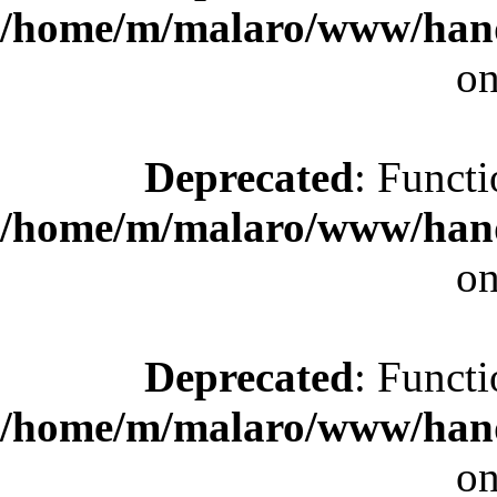
/home/m/malaro/www/hande
on
Deprecated
: Functi
/home/m/malaro/www/hande
on
Deprecated
: Functi
/home/m/malaro/www/hande
on