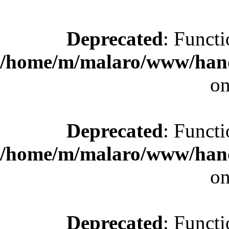
Deprecated
: Functi
/home/m/malaro/www/hande
on
Deprecated
: Functi
/home/m/malaro/www/hande
on
Deprecated
: Functi