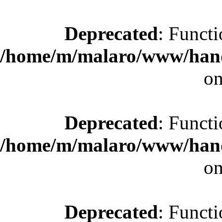
Deprecated
: Functi
/home/m/malaro/www/hande
on
Deprecated
: Functi
/home/m/malaro/www/hande
on
Deprecated
: Functi