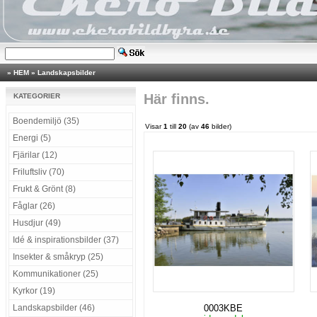
»
HEM
»
Landskapsbilder
Här finns.
KATEGORIER
Boendemiljö (35)
Visar
1
till
20
(av
46
bilder)
Energi (5)
Fjärilar (12)
Friluftsliv (70)
Frukt & Grönt (8)
Fåglar (26)
Husdjur (49)
Idé & inspirationsbilder (37)
Insekter & småkryp (25)
Kommunikationer (25)
Kyrkor (19)
Landskapsbilder (46)
0003KBE