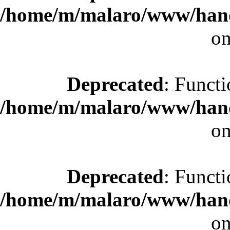
/home/m/malaro/www/hande
on
Deprecated
: Functi
/home/m/malaro/www/hande
on
Deprecated
: Functi
/home/m/malaro/www/hande
on