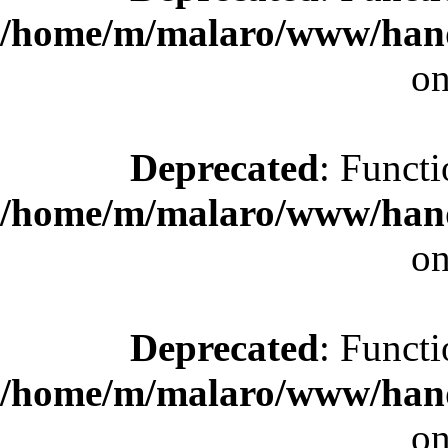
/home/m/malaro/www/hande
on
Deprecated
: Functi
/home/m/malaro/www/hande
on
Deprecated
: Functi
/home/m/malaro/www/hande
on