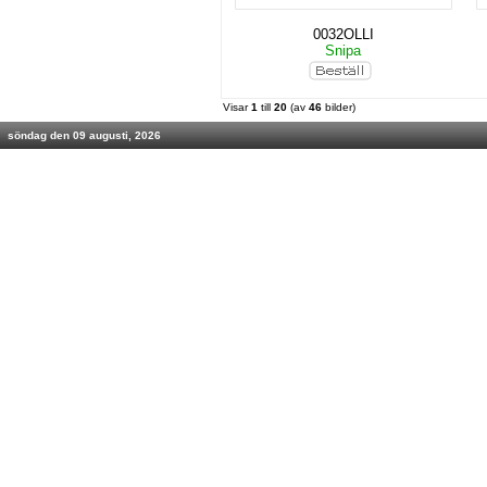
0032OLLI
Snipa
Visar
1
till
20
(av
46
bilder)
söndag den 09 augusti, 2026