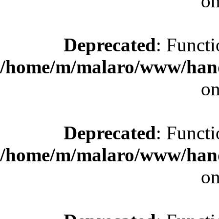
on
Deprecated
: Functi
/home/m/malaro/www/hande
on
Deprecated
: Functi
/home/m/malaro/www/hande
on