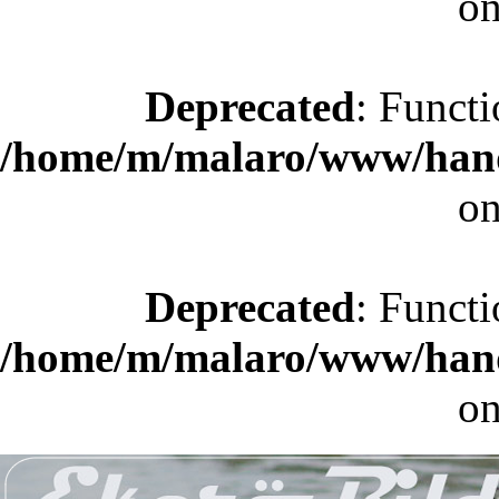
on
Deprecated
: Functi
/home/m/malaro/www/hande
on
Deprecated
: Functi
/home/m/malaro/www/hande
on