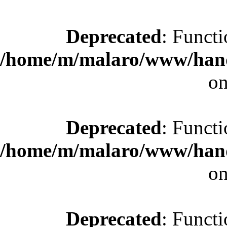
Deprecated
: Functi
/home/m/malaro/www/hande
on
Deprecated
: Functi
/home/m/malaro/www/hande
on
Deprecated
: Functi