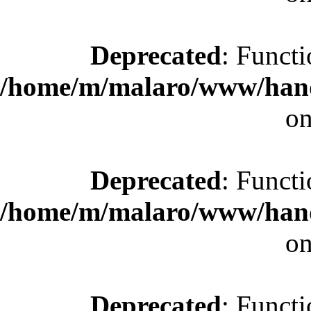
Deprecated
: Functi
/home/m/malaro/www/hande
on
Deprecated
: Functi
/home/m/malaro/www/hande
on
Deprecated
: Functi