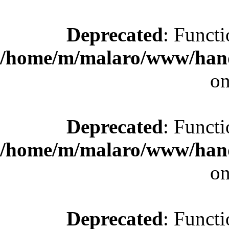
Deprecated
: Functi
/home/m/malaro/www/hande
on
Deprecated
: Functi
/home/m/malaro/www/hande
on
Deprecated
: Functi