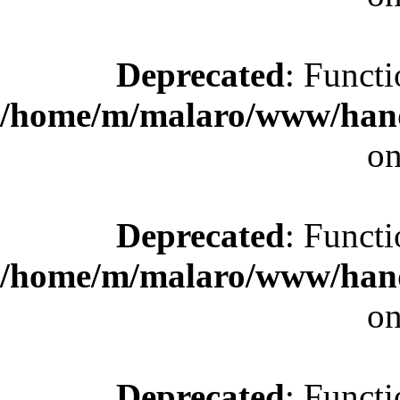
Deprecated
: Functi
/home/m/malaro/www/hande
on
Deprecated
: Functi
/home/m/malaro/www/hande
on
Deprecated
: Functi