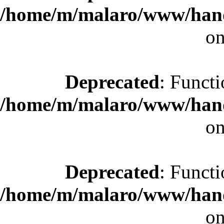
/home/m/malaro/www/hande
on
Deprecated
: Functi
/home/m/malaro/www/hande
on
Deprecated
: Functi
/home/m/malaro/www/hande
on