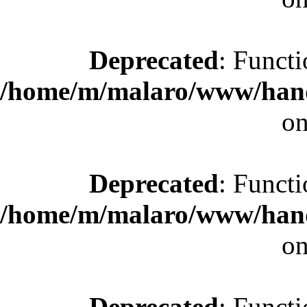
Deprecated
: Functi
/home/m/malaro/www/hande
on
Deprecated
: Functi
/home/m/malaro/www/hande
on
Deprecated
: Functi