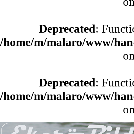
on
Deprecated
: Functi
/home/m/malaro/www/hande
on
Deprecated
: Functi
/home/m/malaro/www/hande
on