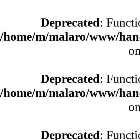
Deprecated
: Functi
/home/m/malaro/www/hande
on
Deprecated
: Functi
/home/m/malaro/www/hande
on
Deprecated
: Functi