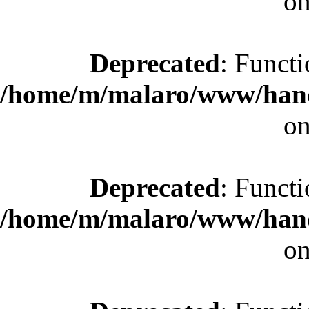
on
Deprecated
: Functi
/home/m/malaro/www/hande
on
Deprecated
: Functi
/home/m/malaro/www/hande
on