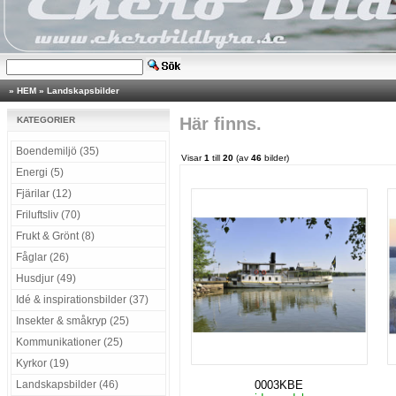
»
HEM
»
Landskapsbilder
Här finns.
KATEGORIER
Boendemiljö (35)
Visar
1
till
20
(av
46
bilder)
Energi (5)
Fjärilar (12)
Friluftsliv (70)
Frukt & Grönt (8)
Fåglar (26)
Husdjur (49)
Idé & inspirationsbilder (37)
Insekter & småkryp (25)
Kommunikationer (25)
Kyrkor (19)
Landskapsbilder (46)
0003KBE