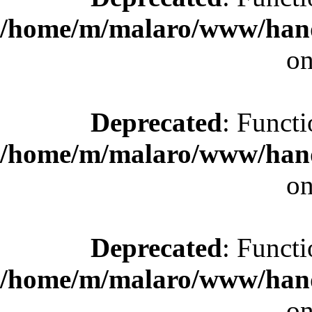
/home/m/malaro/www/hande
on
Deprecated
: Functi
/home/m/malaro/www/hande
on
Deprecated
: Functi
/home/m/malaro/www/hande
on