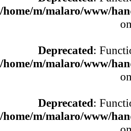
/home/m/malaro/www/hande
on
Deprecated
: Functi
/home/m/malaro/www/hande
on
Deprecated
: Functi
/home/m/malaro/www/hande
on