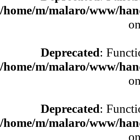
/home/m/malaro/www/hande
on
Deprecated
: Functi
/home/m/malaro/www/hande
on
Deprecated
: Functi
/home/m/malaro/www/hande
on