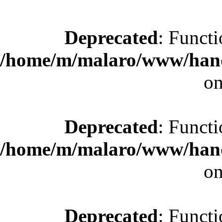
Deprecated
: Functi
/home/m/malaro/www/hande
on
Deprecated
: Functi
/home/m/malaro/www/hande
on
Deprecated
: Functi