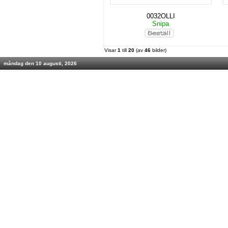
0032OLLI
Snipa
Visar
1
till
20
(av
46
bilder)
måndag den 10 augusti, 2026