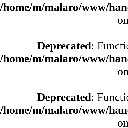
/home/m/malaro/www/hande
on
Deprecated
: Functi
/home/m/malaro/www/hande
on
Deprecated
: Functi
/home/m/malaro/www/hande
on