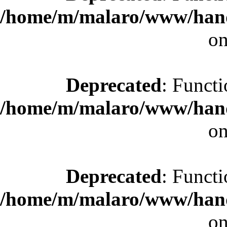
/home/m/malaro/www/hande
on
Deprecated
: Functi
/home/m/malaro/www/hande
on
Deprecated
: Functi
/home/m/malaro/www/hande
on