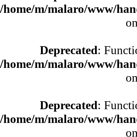
/home/m/malaro/www/hande
on
Deprecated
: Functi
/home/m/malaro/www/hande
on
Deprecated
: Functi
/home/m/malaro/www/hande
on