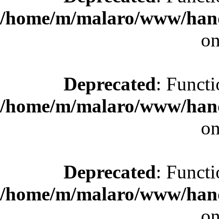
/home/m/malaro/www/hande
on
Deprecated
: Functi
/home/m/malaro/www/hande
on
Deprecated
: Functi
/home/m/malaro/www/hande
on