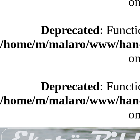
on
Deprecated
: Functi
/home/m/malaro/www/hande
on
Deprecated
: Functi
/home/m/malaro/www/hande
on