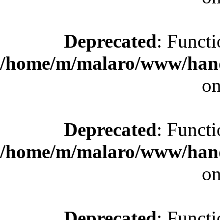
Deprecated
: Functi
/home/m/malaro/www/hande
on
Deprecated
: Functi
/home/m/malaro/www/hande
on
Deprecated
: Functi