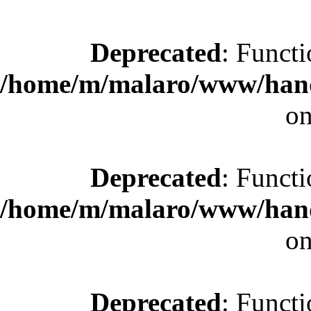
Deprecated
: Functi
/home/m/malaro/www/hande
on
Deprecated
: Functi
/home/m/malaro/www/hande
on
Deprecated
: Functi