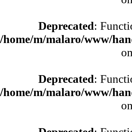
Deprecated
: Functi
/home/m/malaro/www/hande
on
Deprecated
: Functi
/home/m/malaro/www/hande
on
Deprecated
: Functi