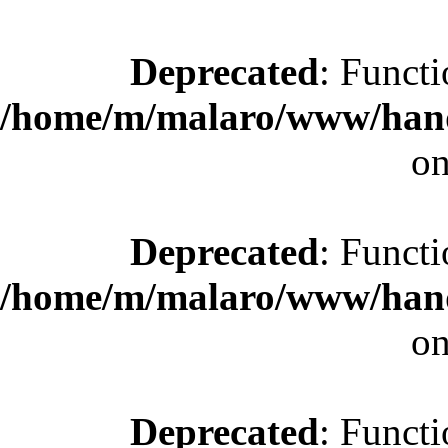
Deprecated
: Functi
/home/m/malaro/www/hande
on
Deprecated
: Functi
/home/m/malaro/www/hande
on
Deprecated
: Functi