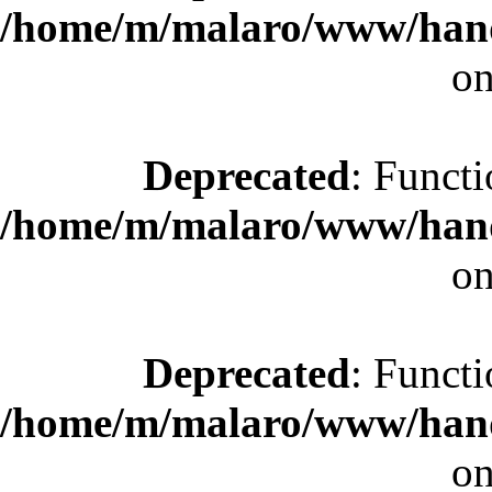
/home/m/malaro/www/hande
on
Deprecated
: Functi
/home/m/malaro/www/hande
on
Deprecated
: Functi
/home/m/malaro/www/hande
on