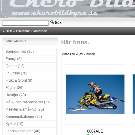
»
HEM
»
Friluftsliv
»
Motorport
Här finns.
KATEGORIER
Boendemiljö (35)
Visar
1
till
3
(av
3
bilder)
Energi (5)
Fjärilar (12)
Friluftsliv (70)
Frukt & Grönt (8)
Fåglar (26)
Husdjur (49)
Idé & inspirationsbilder (37)
Insekter & småkryp (25)
Kommunikationer (25)
Kyrkor (19)
Landskapsbilder (46)
0007ALE