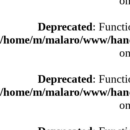
on
Deprecated
: Functi
/home/m/malaro/www/hande
on
Deprecated
: Functi
/home/m/malaro/www/hande
on