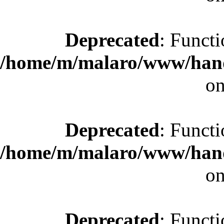
Deprecated
: Functi
/home/m/malaro/www/hande
on
Deprecated
: Functi
/home/m/malaro/www/hande
on
Deprecated
: Functi