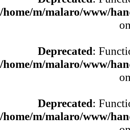
/home/m/malaro/www/hande
on
Deprecated
: Functi
/home/m/malaro/www/hande
on
Deprecated
: Functi
/home/m/malaro/www/hande
on