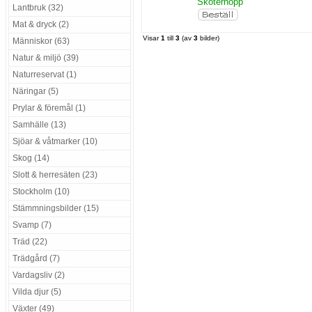
Skoterhopp
Lantbruk (32)
Mat & dryck (2)
Visar
1
till
3
(av
3
bilder)
Människor (63)
Natur & miljö (39)
Naturreservat (1)
Näringar (5)
Prylar & föremål (1)
Samhälle (13)
Sjöar & våtmarker (10)
Skog (14)
Slott & herresäten (23)
Stockholm (10)
Stämmningsbilder (15)
Svamp (7)
Träd (22)
Trädgård (7)
Vardagsliv (2)
Vilda djur (5)
Växter (49)