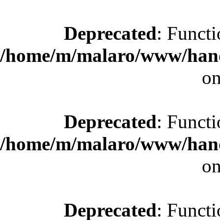
Deprecated
: Functi
/home/m/malaro/www/hande
on
Deprecated
: Functi
/home/m/malaro/www/hande
on
Deprecated
: Functi