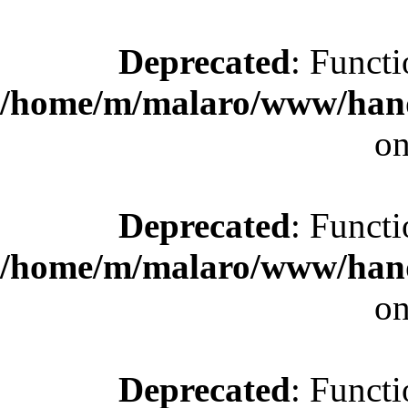
Deprecated
: Functi
/home/m/malaro/www/hande
on
Deprecated
: Functi
/home/m/malaro/www/hande
on
Deprecated
: Functi