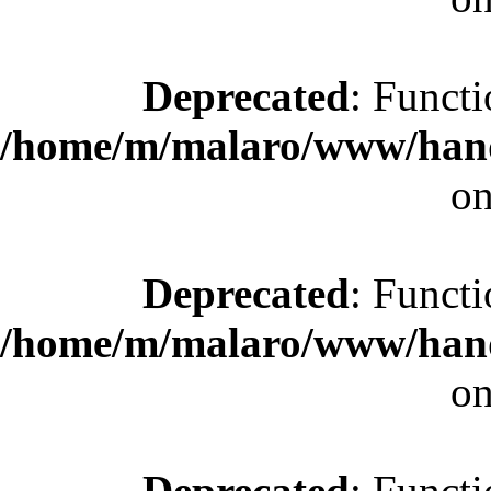
Deprecated
: Functi
/home/m/malaro/www/hande
on
Deprecated
: Functi
/home/m/malaro/www/hande
on
Deprecated
: Functi