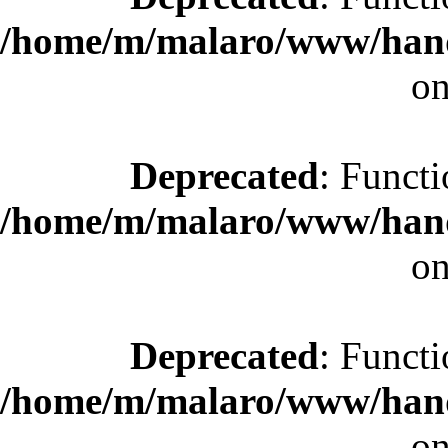
/home/m/malaro/www/hande
on
Deprecated
: Functi
/home/m/malaro/www/hande
on
Deprecated
: Functi
/home/m/malaro/www/hande
on