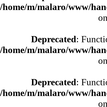
/home/m/malaro/www/hande
on
Deprecated
: Functi
/home/m/malaro/www/hande
on
Deprecated
: Functi
/home/m/malaro/www/hande
on