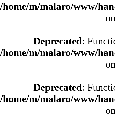
/home/m/malaro/www/hande
on
Deprecated
: Functi
/home/m/malaro/www/hande
on
Deprecated
: Functi
/home/m/malaro/www/hande
on