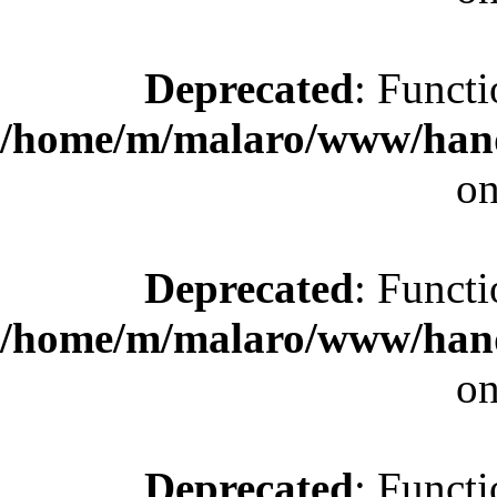
Deprecated
: Functi
/home/m/malaro/www/hande
on
Deprecated
: Functi
/home/m/malaro/www/hande
on
Deprecated
: Functi