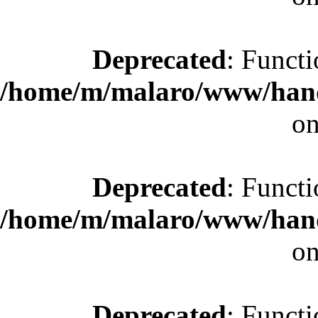
Deprecated
: Functi
/home/m/malaro/www/hande
on
Deprecated
: Functi
/home/m/malaro/www/hande
on
Deprecated
: Functi