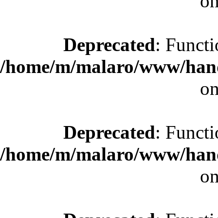
on
Deprecated
: Functi
/home/m/malaro/www/hande
on
Deprecated
: Functi
/home/m/malaro/www/hande
on