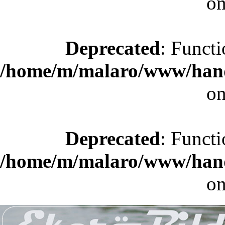
on
Deprecated
: Functi
/home/m/malaro/www/hande
on
Deprecated
: Functi
/home/m/malaro/www/hande
on