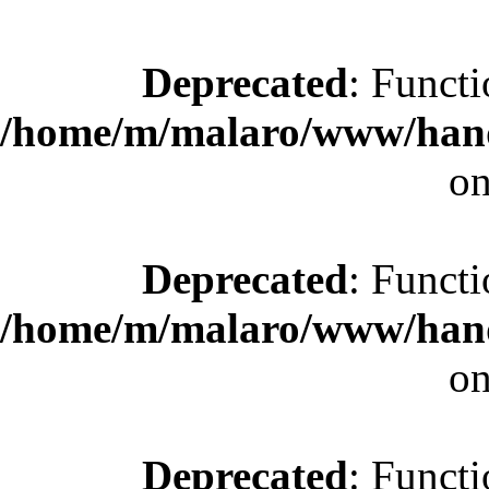
Deprecated
: Functi
/home/m/malaro/www/hande
on
Deprecated
: Functi
/home/m/malaro/www/hande
on
Deprecated
: Functi