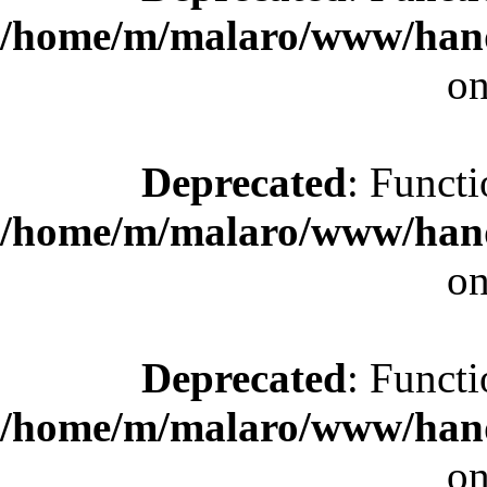
/home/m/malaro/www/hande
on
Deprecated
: Functi
/home/m/malaro/www/hande
on
Deprecated
: Functi
/home/m/malaro/www/hande
on