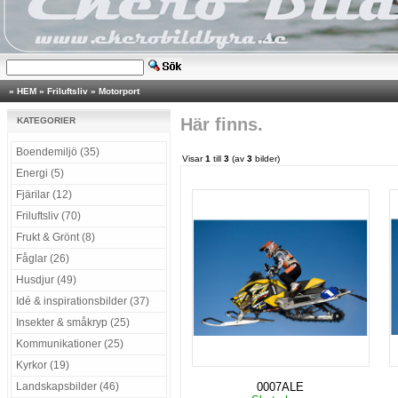
»
HEM
»
Friluftsliv
»
Motorport
Här finns.
KATEGORIER
Boendemiljö (35)
Visar
1
till
3
(av
3
bilder)
Energi (5)
Fjärilar (12)
Friluftsliv (70)
Frukt & Grönt (8)
Fåglar (26)
Husdjur (49)
Idé & inspirationsbilder (37)
Insekter & småkryp (25)
Kommunikationer (25)
Kyrkor (19)
Landskapsbilder (46)
0007ALE