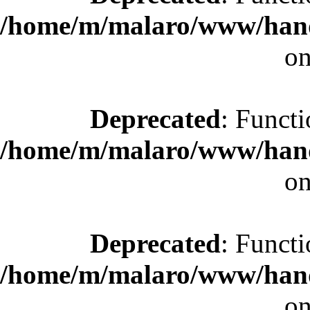
/home/m/malaro/www/hande
on
Deprecated
: Functi
/home/m/malaro/www/hande
on
Deprecated
: Functi
/home/m/malaro/www/hande
on