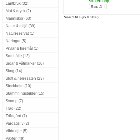
Skoterhopp
Lantbruk (32)
Mat & dryck (2)
Visar
1
till
3
(av
3
bilder)
Människor (63)
Natur & miljö (39)
Naturreservat (1)
Näringar (5)
Prylar & föremål (1)
Samhälle (13)
Sjöar & våtmarker (10)
Skog (14)
Slott & herresäten (23)
Stockholm (10)
Stämmningsbilder (15)
Svamp (7)
Träd (22)
Trädgård (7)
Vardagsliv (2)
Vilda djur (5)
Växter (49)