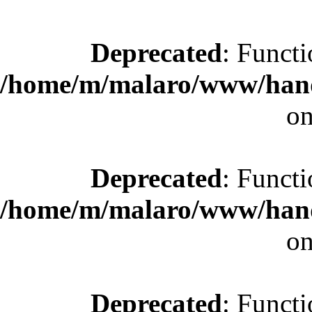
Deprecated
: Functi
/home/m/malaro/www/hande
on
Deprecated
: Functi
/home/m/malaro/www/hande
on
Deprecated
: Functi