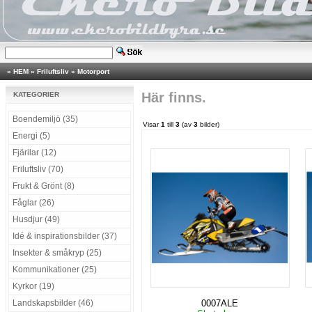
»
HEM
»
Friluftsliv
»
Motorport
Här finns.
KATEGORIER
Boendemiljö (35)
Visar
1
till
3
(av
3
bilder)
Energi (5)
Fjärilar (12)
Friluftsliv (70)
Frukt & Grönt (8)
Fåglar (26)
Husdjur (49)
Idé & inspirationsbilder (37)
Insekter & småkryp (25)
Kommunikationer (25)
Kyrkor (19)
Landskapsbilder (46)
0007ALE