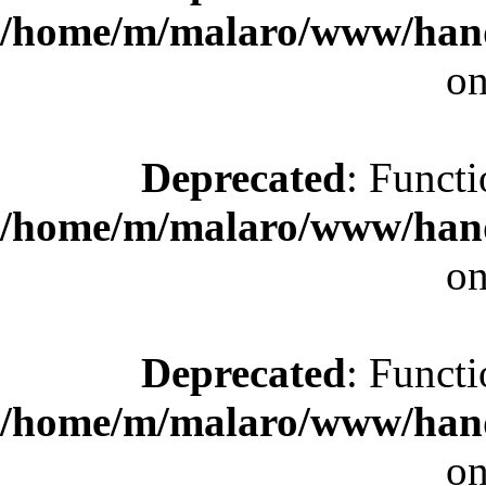
/home/m/malaro/www/hande
on
Deprecated
: Functi
/home/m/malaro/www/hande
on
Deprecated
: Functi
/home/m/malaro/www/hande
on