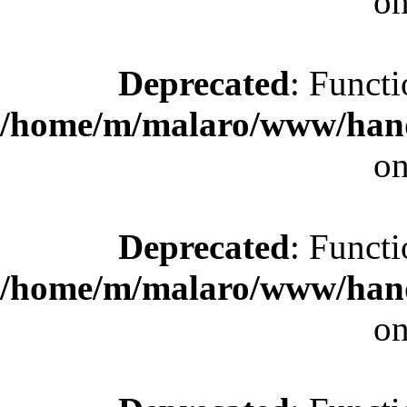
on
Deprecated
: Functi
/home/m/malaro/www/hande
on
Deprecated
: Functi
/home/m/malaro/www/hande
on