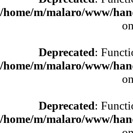
/home/m/malaro/www/hande
on
Deprecated
: Functi
/home/m/malaro/www/hande
on
Deprecated
: Functi
/home/m/malaro/www/hande
on