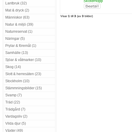
Skoterhopp
Lantbruk (32)
Mat & dryck (2)
Visar
1
till
3
(av
3
bilder)
Människor (63)
Natur & miljö (39)
Naturreservat (1)
Näringar (5)
Prylar & föremål (1)
Samhälle (13)
Sjöar & våtmarker (10)
Skog (14)
Slott & herresäten (23)
Stockholm (10)
Stämmningsbilder (15)
Svamp (7)
Träd (22)
Trädgård (7)
Vardagsliv (2)
Vilda djur (5)
Växter (49)