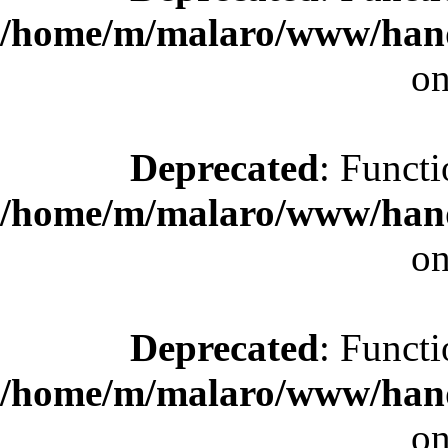
/home/m/malaro/www/hande
on
Deprecated
: Functi
/home/m/malaro/www/hande
on
Deprecated
: Functi
/home/m/malaro/www/hande
on