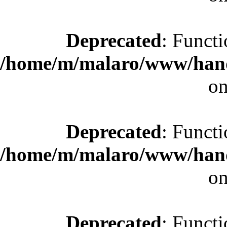
Deprecated
: Functi
/home/m/malaro/www/hande
on
Deprecated
: Functi
/home/m/malaro/www/hande
on
Deprecated
: Functi