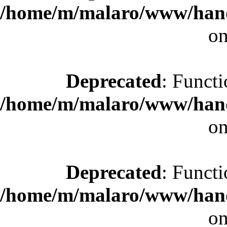
/home/m/malaro/www/hande
on
Deprecated
: Functi
/home/m/malaro/www/hande
on
Deprecated
: Functi
/home/m/malaro/www/hande
on