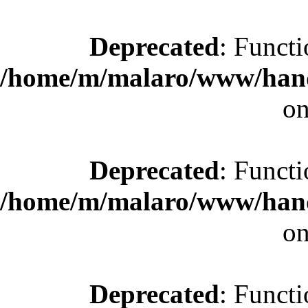
Deprecated
: Functi
/home/m/malaro/www/hande
on
Deprecated
: Functi
/home/m/malaro/www/hande
on
Deprecated
: Functi