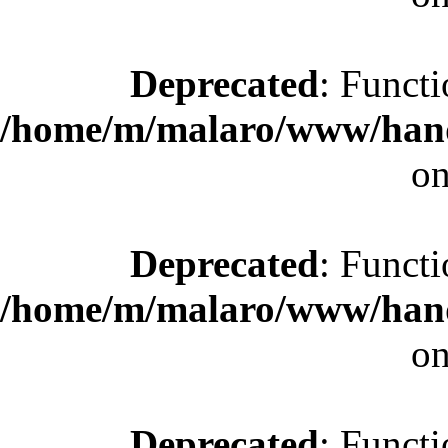
Deprecated
: Functi
/home/m/malaro/www/hande
on
Deprecated
: Functi
/home/m/malaro/www/hande
on
Deprecated
: Functi