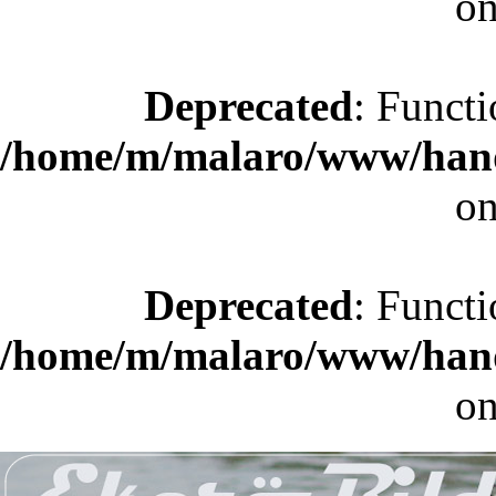
on
Deprecated
: Functi
/home/m/malaro/www/hande
on
Deprecated
: Functi
/home/m/malaro/www/hande
on