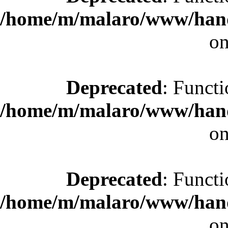
/home/m/malaro/www/hande
on
Deprecated
: Functi
/home/m/malaro/www/hande
on
Deprecated
: Functi
/home/m/malaro/www/hande
on