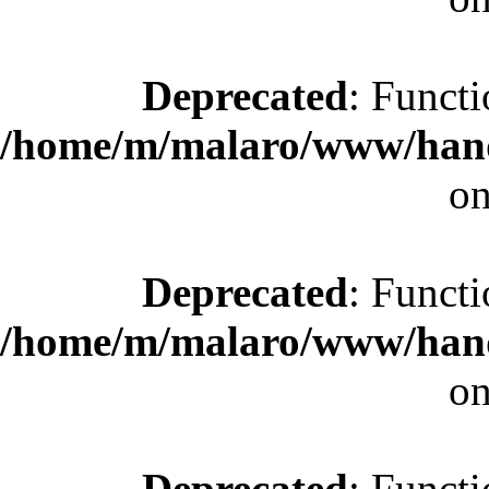
Deprecated
: Functi
/home/m/malaro/www/hande
on
Deprecated
: Functi
/home/m/malaro/www/hande
on
Deprecated
: Functi