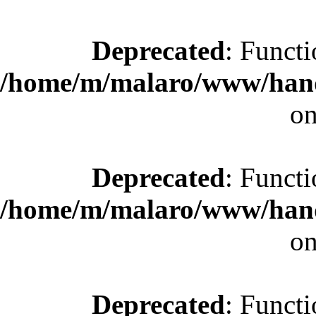
Deprecated
: Functi
/home/m/malaro/www/hande
on
Deprecated
: Functi
/home/m/malaro/www/hande
on
Deprecated
: Functi